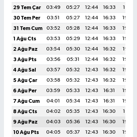
KİTAP
29 Tem Çar
03:49
05:27
12:44
16:33
19:51
HEDEF2020
30 Tem Per
03:51
05:27
12:44
16:33
19:50
31 Tem Cum
03:52
05:28
12:44
16:33
19:49
OTOMOBİL
1 Ağu Cts
03:53
05:29
12:44
16:33
19:48
MİZAH
2 Ağu Paz
03:54
05:30
12:44
16:32
19:47
3 Ağu Pts
03:56
05:31
12:44
16:32
19:46
TARİH
4 Ağu Sal
03:57
05:32
12:43
16:32
19:45
Genel
5 Ağu Çar
03:58
05:32
12:43
16:32
19:44
6 Ağu Per
03:59
05:33
12:43
16:31
19:43
Politika
7 Ağu Cum
04:01
05:34
12:43
16:31
19:42
YEREL
8 Ağu Cts
04:02
05:35
12:43
16:30
19:41
9 Ağu Paz
04:03
05:36
12:43
16:30
19:40
BÖLGEDEN
10 Ağu Pts
04:05
05:37
12:43
16:30
19:39