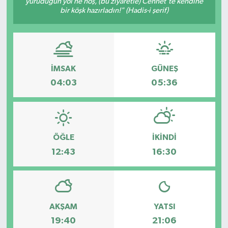
yürüdüğün yol ne hoş, (bu ziyaretle) Cennet'te kendine
bir köşk hazırladın!" (Hadis-i şerif)
İLÇE HABERLERİ
KÜLTÜR-SANAT
İMSAK
GÜNEŞ
KSÜ
04:03
05:36
DÜNYA
ROPORTAJ
ÖĞLE
İKINDI
MAGAZİN
12:43
16:30
KADIN-AİLE
YEREL YÖNETİM
AKŞAM
YATSI
19:40
21:06
MEDYA