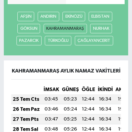
SEÇİM 2011
AFŞİN
ANDIRIN
EKİNÖZÜ
ELBİSTAN
GÖKSUN
KAHRAMANMARAŞ
NURHAK
ÜÇÜNCÜ SAYFA
PAZARCIK
TÜRKOĞLU
ÇAĞLAYANCERİT
BİLİMNET
Yemek
KAHRAMANMARAŞ AYLIK NAMAZ VAKITLERI
SİVİL TOPLUM
SEÇİM 2014
İMSAK
GÜNEŞ
ÖĞLE
İKINDI
AKŞA
25 Tem Cts
03:45
05:23
12:44
16:34
19:54
KİM KİMDİR
26 Tem Paz
03:46
05:24
12:44
16:34
19:54
ÇEK GÖNDER
27 Tem Pts
03:47
05:25
12:44
16:34
19:53
28 Tem Sal
03:48
05:26
12:44
16:34
19:52