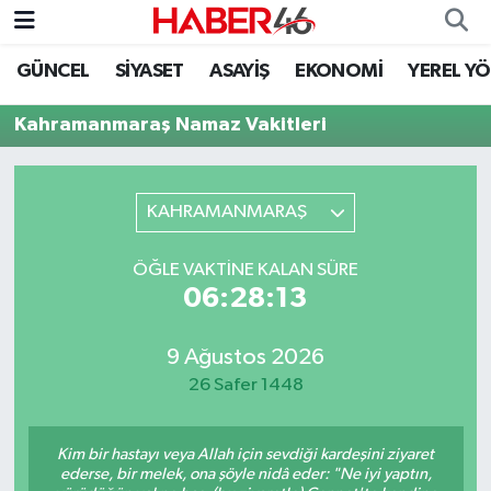
GÜNCEL
SİYASET
ASAYİŞ
EKONOMİ
YEREL Y
GÜNCEL
Nöbetçi Eczaneler
Kahramanmaraş Namaz Vakitleri
SİYASET
Hava Durumu
EKONOMİ
Kahramanmaraş Namaz Vakitleri
KAHRAMANMARAŞ
SPOR
Trafik Durumu
ÖĞLE VAKTINE KALAN SÜRE
06:28:13
YAŞAM
Süper Lig Puan Durumu ve Fikstür
9 Ağustos 2026
TEKNOLOJİ
Tüm Manşetler
26 Safer 1448
SAĞLIK
Son Dakika Haberleri
Kim bir hastayı veya Allah için sevdiği kardeşini ziyaret
EĞİTİM
Haber Arşivi
ederse, bir melek, ona şöyle nidâ eder: "Ne iyi yaptın,