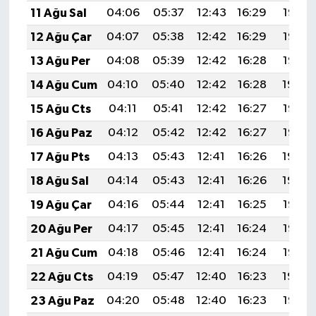
BİLİM TEKNOLOJİ
11 Ağu Sal
04:06
05:37
12:43
16:29
19:38
12 Ağu Çar
04:07
05:38
12:42
16:29
19:37
ASAYİŞ
13 Ağu Per
04:08
05:39
12:42
16:28
19:35
SEÇİM 2015
14 Ağu Cum
04:10
05:40
12:42
16:28
19:34
15 Ağu Cts
04:11
05:41
12:42
16:27
19:33
ÇEVRE
16 Ağu Paz
04:12
05:42
12:42
16:27
19:32
BİLİM VE TEKNOLOJİ
17 Ağu Pts
04:13
05:43
12:41
16:26
19:30
18 Ağu Sal
04:14
05:43
12:41
16:26
19:29
YARIŞMALAR
19 Ağu Çar
04:16
05:44
12:41
16:25
19:28
TANITIM
20 Ağu Per
04:17
05:45
12:41
16:24
19:27
21 Ağu Cum
04:18
05:46
12:41
16:24
19:25
HABERDE İNSAN
22 Ağu Cts
04:19
05:47
12:40
16:23
19:24
23 Ağu Paz
04:20
05:48
12:40
16:23
19:22