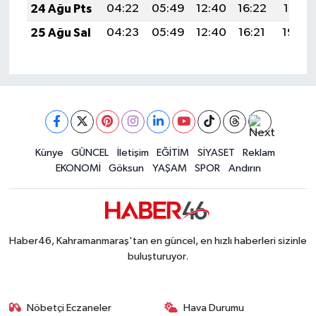
24 Ağu Pts
04:22
05:49
12:40
16:22
19:21
25 Ağu Sal
04:23
05:49
12:40
16:21
19:20
Künye
GÜNCEL
İletişim
EĞİTİM
SİYASET
Reklam
EKONOMİ
Göksun
YAŞAM
SPOR
Andırın
Haber46, Kahramanmaraş'tan en güncel, en hızlı haberleri sizinle
buluşturuyor.
Nöbetçi Eczaneler
Hava Durumu