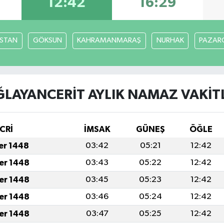
12:42
16:29
İSTAN
GÖKSUN
KAHRAMANMARAŞ
NURHAK
PAZARC
LAYANCERİT AYLIK NAMAZ VAKIT
CRİ
İMSAK
GÜNEŞ
ÖĞLE
fer 1448
03:42
05:21
12:42
fer 1448
03:43
05:22
12:42
fer 1448
03:45
05:23
12:42
fer 1448
03:46
05:24
12:42
fer 1448
03:47
05:25
12:42