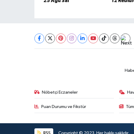
25 Ağu Sal
12 Rebiu
BİLİM TEKNOLOJİ
ASAYİŞ
SEÇİM 2015
ÇEVRE
BİLİM VE TEKNOLOJİ
Habe
YARIŞMALAR
Nöbetçi Eczaneler
Ha
TANITIM
Puan Durumu ve Fikstür
Tüm
HABERDE İNSAN
RSS
Copyright © 2023. Her hakkı saklıdır.