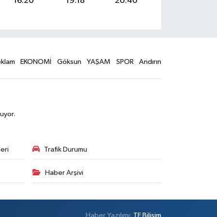
16:20
19:18
20:40
eklam
EKONOMİ
Göksun
YAŞAM
SPOR
Andırın
uyor.
eri
Trafik Durumu
Haber Arşivi
Haber Yazılımı:
TE Bilişim