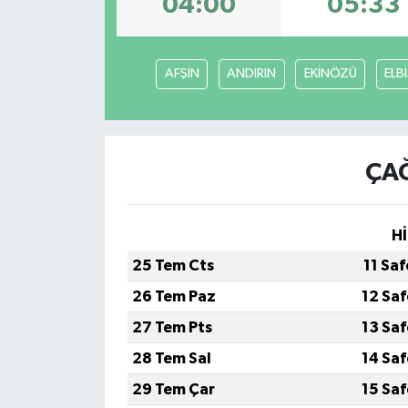
04:00
05:33
İLÇE HABERLERİ
AFŞİN
ANDIRIN
EKİNÖZÜ
ELB
KÜLTÜR-SANAT
KSÜ
ÇAĞ
DÜNYA
ROPORTAJ
Hİ
MAGAZİN
25 Tem Cts
11 Sa
26 Tem Paz
12 Sa
KADIN-AİLE
27 Tem Pts
13 Sa
YEREL YÖNETİM
28 Tem Sal
14 Sa
29 Tem Çar
15 Sa
MEDYA