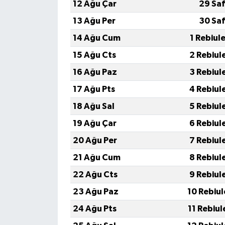
KİTAP
12 Ağu Çar
29 Saf
13 Ağu Per
30 Saf
HEDEF2020
14 Ağu Cum
1 Rebiul
OTOMOBİL
15 Ağu Cts
2 Rebiul
16 Ağu Paz
3 Rebiul
MİZAH
17 Ağu Pts
4 Rebiul
TARİH
18 Ağu Sal
5 Rebiul
19 Ağu Çar
6 Rebiul
Genel
20 Ağu Per
7 Rebiul
Politika
21 Ağu Cum
8 Rebiul
22 Ağu Cts
9 Rebiul
YEREL
23 Ağu Paz
10 Rebiu
BÖLGEDEN
24 Ağu Pts
11 Rebiu