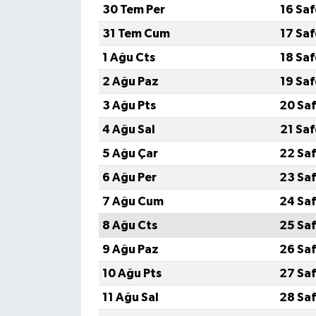
30 Tem Per
16 Sa
SEÇİM 2011
31 Tem Cum
17 Sa
1 Ağu Cts
18 Sa
ÜÇÜNCÜ SAYFA
2 Ağu Paz
19 Sa
BİLİMNET
3 Ağu Pts
20 Saf
4 Ağu Sal
21 Sa
Yemek
5 Ağu Çar
22 Saf
SİVİL TOPLUM
6 Ağu Per
23 Saf
7 Ağu Cum
24 Saf
SEÇİM 2014
8 Ağu Cts
25 Saf
KİM KİMDİR
9 Ağu Paz
26 Saf
10 Ağu Pts
27 Saf
ÇEK GÖNDER
11 Ağu Sal
28 Saf