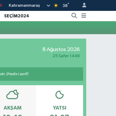
°
Kahramanmaraş
18
38
18
SEÇİM2024
32
38
03
8 Ağustos 2026
14
25 Safer 1448
ır. (Hadis-i şerif)
AKŞAM
YATSI