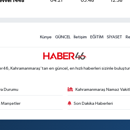
levvel 1448
04:21
05:48
12:38
Künye
GÜNCEL
İletişim
EĞİTİM
SİYASET
R
r46, Kahramanmaraş'tan en güncel, en hızlı haberleri sizinle buluştur
va Durumu
Kahramanmaraş Namaz Vakitl
 Manşetler
Son Dakika Haberleri