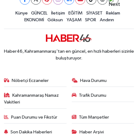
Kahramanmaraş'ta Said Bey Sitesi Davasında 3
12:06 |
İLÇE HABERLERİ
Künye
GÜNCEL
İletişim
EĞİTİM
SİYASET
Reklam
EKONOMİ
Göksun
YAŞAM
SPOR
Andırın
KÜLTÜR-SANAT
KSÜ
Haber46, Kahramanmaraş'tan en güncel, en hızlı haberleri sizinle
DÜNYA
buluşturuyor.
ROPORTAJ
Nöbetçi Eczaneler
Hava Durumu
MAGAZİN
Kahramanmaraş Namaz
Trafik Durumu
Vakitleri
KADIN-AİLE
Puan Durumu ve Fikstür
Tüm Manşetler
YEREL YÖNETİM
Son Dakika Haberleri
Haber Arşivi
MEDYA