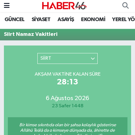
GÜNCEL
SİYASET
ASAYİŞ
EKONOMİ
YEREL Y
GÜNCEL
Nöbetçi Eczaneler
Siirt Namaz Vakitleri
SİYASET
Hava Durumu
EKONOMİ
Kahramanmaraş Namaz Vakitleri
SİİRT
SPOR
Trafik Durumu
AKŞAM VAKTINE KALAN SÜRE
28:13
YAŞAM
Süper Lig Puan Durumu ve Fikstür
6 Ağustos 2026
TEKNOLOJİ
Tüm Manşetler
23 Safer 1448
SAĞLIK
Son Dakika Haberleri
Bir kimse sıkıntıda olan bir şahsa kolaylık gösterirse
EĞİTİM
Haber Arşivi
Allâhü Teâlâ da o kimseye dünyada da, âhirette de