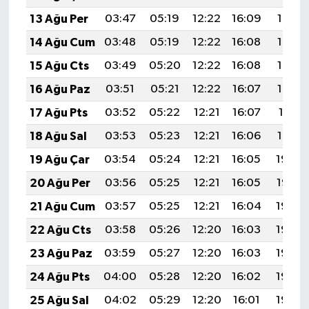
BİLİM TEKNOLOJİ
13 Ağu Per
03:47
05:19
12:22
16:09
19:16
14 Ağu Cum
03:48
05:19
12:22
16:08
19:15
ASAYİŞ
15 Ağu Cts
03:49
05:20
12:22
16:08
19:14
SEÇİM 2015
16 Ağu Paz
03:51
05:21
12:22
16:07
19:12
17 Ağu Pts
03:52
05:22
12:21
16:07
19:11
ÇEVRE
18 Ağu Sal
03:53
05:23
12:21
16:06
19:10
BİLİM VE TEKNOLOJİ
19 Ağu Çar
03:54
05:24
12:21
16:05
19:08
20 Ağu Per
03:56
05:25
12:21
16:05
19:07
YARIŞMALAR
21 Ağu Cum
03:57
05:25
12:21
16:04
19:06
TANITIM
22 Ağu Cts
03:58
05:26
12:20
16:03
19:04
23 Ağu Paz
03:59
05:27
12:20
16:03
19:03
HABERDE İNSAN
24 Ağu Pts
04:00
05:28
12:20
16:02
19:02
25 Ağu Sal
04:02
05:29
12:20
16:01
19:00