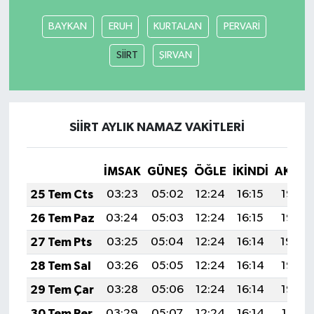
BAYKAN
ERUH
KURTALAN
PERVARİ
SEÇİM 2011
SİİRT
ŞIRVAN
ÜÇÜNCÜ SAYFA
BİLİMNET
SİİRT AYLIK NAMAZ VAKITLERI
Yemek
İMSAK
GÜNEŞ
ÖĞLE
İKINDI
AKŞA
SİVİL TOPLUM
25 Tem Cts
03:23
05:02
12:24
16:15
19:35
SEÇİM 2014
26 Tem Paz
03:24
05:03
12:24
16:15
19:35
27 Tem Pts
03:25
05:04
12:24
16:14
19:34
KİM KİMDİR
28 Tem Sal
03:26
05:05
12:24
16:14
19:33
ÇEK GÖNDER
29 Tem Çar
03:28
05:06
12:24
16:14
19:32
30 Tem Per
03:29
05:07
12:24
16:14
19:31