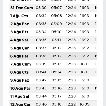
KİTAP
31 Tem Cum
03:30
05:07
12:24
16:13
19:30
HEDEF2020
1 Ağu Cts
03:32
05:08
12:24
16:13
19:29
2 Ağu Paz
03:33
05:09
12:24
16:13
19:28
OTOMOBİL
3 Ağu Pts
03:34
05:10
12:24
16:13
19:27
MİZAH
4 Ağu Sal
03:35
05:11
12:23
16:12
19:26
5 Ağu Çar
03:37
05:12
12:23
16:12
19:25
TARİH
6 Ağu Per
03:38
05:12
12:23
16:12
19:24
Genel
7 Ağu Cum
03:39
05:13
12:23
16:11
19:23
8 Ağu Cts
03:41
05:14
12:23
16:11
19:22
Politika
9 Ağu Paz
03:42
05:15
12:23
16:10
19:21
YEREL
10 Ağu Pts
03:43
05:16
12:23
16:10
19:20
11 Ağu Sal
03:44
05:17
12:23
16:10
19:18
BÖLGEDEN
12 Ağu Çar
03:46
05:18
12:22
16:09
19:17