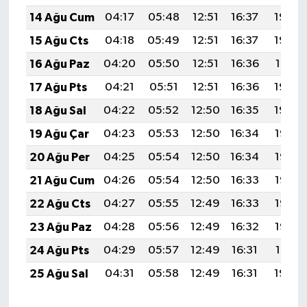
BİLİM TEKNOLOJİ
14 Ağu Cum
04:17
05:48
12:51
16:37
19:44
15 Ağu Cts
04:18
05:49
12:51
16:37
19:43
ASAYİŞ
16 Ağu Paz
04:20
05:50
12:51
16:36
19:41
SEÇİM 2015
17 Ağu Pts
04:21
05:51
12:51
16:36
19:40
18 Ağu Sal
04:22
05:52
12:50
16:35
19:39
ÇEVRE
19 Ağu Çar
04:23
05:53
12:50
16:34
19:37
BİLİM VE TEKNOLOJİ
20 Ağu Per
04:25
05:54
12:50
16:34
19:36
21 Ağu Cum
04:26
05:54
12:50
16:33
19:35
YARIŞMALAR
22 Ağu Cts
04:27
05:55
12:49
16:33
19:33
TANITIM
23 Ağu Paz
04:28
05:56
12:49
16:32
19:32
24 Ağu Pts
04:29
05:57
12:49
16:31
19:31
HABERDE İNSAN
25 Ağu Sal
04:31
05:58
12:49
16:31
19:29