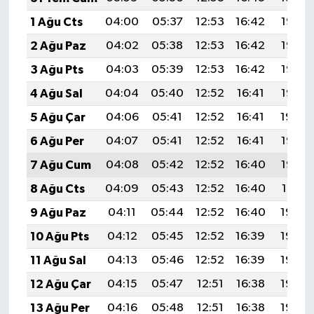
KİTAP
1 Ağu Cts
04:00
05:37
12:53
16:42
19:58
HEDEF2020
2 Ağu Paz
04:02
05:38
12:53
16:42
19:57
3 Ağu Pts
04:03
05:39
12:53
16:42
19:56
OTOMOBİL
4 Ağu Sal
04:04
05:40
12:52
16:41
19:55
MİZAH
5 Ağu Çar
04:06
05:41
12:52
16:41
19:54
6 Ağu Per
04:07
05:41
12:52
16:41
19:53
TARİH
7 Ağu Cum
04:08
05:42
12:52
16:40
19:52
Genel
8 Ağu Cts
04:09
05:43
12:52
16:40
19:51
9 Ağu Paz
04:11
05:44
12:52
16:40
19:50
Politika
10 Ağu Pts
04:12
05:45
12:52
16:39
19:49
YEREL
11 Ağu Sal
04:13
05:46
12:52
16:39
19:48
12 Ağu Çar
04:15
05:47
12:51
16:38
19:46
BÖLGEDEN
13 Ağu Per
04:16
05:48
12:51
16:38
19:45