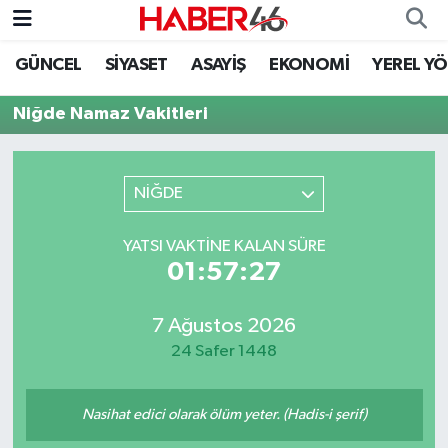
GÜNCEL
SİYASET
ASAYİŞ
EKONOMİ
YEREL Y
GÜNCEL
Nöbetçi Eczaneler
Niğde Namaz Vakitleri
SİYASET
Hava Durumu
EKONOMİ
Kahramanmaraş Namaz Vakitleri
NİĞDE
SPOR
Trafik Durumu
YATSI VAKTINE KALAN SÜRE
01:57:27
YAŞAM
Süper Lig Puan Durumu ve Fikstür
7 Ağustos 2026
TEKNOLOJİ
Tüm Manşetler
24 Safer 1448
SAĞLIK
Son Dakika Haberleri
Nasihat edici olarak ölüm yeter. (Hadis-i şerif)
EĞİTİM
Haber Arşivi