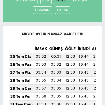
ALTUNHİSAR
BOR
NİĞDE
ULUKIŞLA
ÇAMARDI
ÇİFTLİK
SEÇİM 2011
ÜÇÜNCÜ SAYFA
NİĞDE AYLIK NAMAZ VAKITLERI
BİLİMNET
Yemek
İMSAK
GÜNEŞ
ÖĞLE
İKINDI
AKŞA
25 Tem Cts
03:52
05:31
12:53
16:44
20:04
SİVİL TOPLUM
26 Tem Paz
03:53
05:32
12:53
16:44
20:04
SEÇİM 2014
27 Tem Pts
03:54
05:33
12:53
16:43
20:03
28 Tem Sal
03:55
05:34
12:53
16:43
20:02
KİM KİMDİR
29 Tem Çar
03:57
05:35
12:53
16:43
20:01
ÇEK GÖNDER
30 Tem Per
03:58
05:35
12:53
16:43
20:00
31 Tem Cum
03:59
05:36
12:53
16:43
19:59