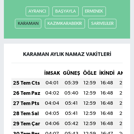
AYRANCI
BAŞYAYLA
ERMENEK
SEÇİM 2011
KARAMAN
KAZIMKARABEKİR
SARIVELİLER
ÜÇÜNCÜ SAYFA
BİLİMNET
KARAMAN AYLIK NAMAZ VAKITLERI
Yemek
İMSAK
GÜNEŞ
ÖĞLE
İKINDI
AKŞA
SİVİL TOPLUM
25 Tem Cts
04:01
05:39
12:59
16:48
20:08
SEÇİM 2014
26 Tem Paz
04:02
05:40
12:59
16:48
20:08
27 Tem Pts
04:04
05:41
12:59
16:48
20:07
KİM KİMDİR
28 Tem Sal
04:05
05:41
12:59
16:48
20:06
ÇEK GÖNDER
29 Tem Çar
04:06
05:42
12:59
16:48
20:05
30 Tem Per
04:07
05:43
12:59
16:47
20:04