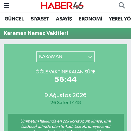
GÜNCEL
SİYASET
ASAYİŞ
EKONOMİ
YEREL Y
GÜNCEL
Nöbetçi Eczaneler
Karaman Namaz Vakitleri
SİYASET
Hava Durumu
EKONOMİ
Kahramanmaraş Namaz Vakitleri
KARAMAN
SPOR
Trafik Durumu
ÖĞLE VAKTINE KALAN SÜRE
56:44
YAŞAM
Süper Lig Puan Durumu ve Fikstür
9 Ağustos 2026
TEKNOLOJİ
Tüm Manşetler
26 Safer 1448
SAĞLIK
Son Dakika Haberleri
Ümmetim hakkında en çok korktuğum kimse, ilmi
EĞİTİM
Haber Arşivi
(sadece) dilinde olan (itikadı bozuk, ilmiyle amel