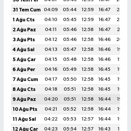
KİTAP
31 Tem Cum
04:09
05:44
12:59
16:47
20:03
HEDEF2020
1 Ağu Cts
04:10
05:45
12:59
16:47
20:02
2 Ağu Paz
04:11
05:46
12:58
16:47
20:01
OTOMOBİL
3 Ağu Pts
04:12
05:46
12:58
16:46
20:00
MİZAH
4 Ağu Sal
04:13
05:47
12:58
16:46
19:59
5 Ağu Çar
04:15
05:48
12:58
16:46
19:58
TARİH
6 Ağu Per
04:16
05:49
12:58
16:45
19:57
Genel
7 Ağu Cum
04:17
05:50
12:58
16:45
19:56
8 Ağu Cts
04:18
05:51
12:58
16:45
19:55
Politika
9 Ağu Paz
04:20
05:51
12:58
16:44
19:54
YEREL
10 Ağu Pts
04:21
05:52
12:58
16:44
19:53
11 Ağu Sal
04:22
05:53
12:57
16:44
19:52
BÖLGEDEN
12 Ağu Çar
04:23
05:54
12:57
16:43
19:51