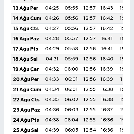
BİLİM TEKNOLOJİ
13 Ağu Per
04:25
05:55
12:57
16:43
19:50
14 Ağu Cum
04:26
05:56
12:57
16:42
19:48
ASAYİŞ
15 Ağu Cts
04:27
05:56
12:57
16:42
19:47
SEÇİM 2015
16 Ağu Paz
04:28
05:57
12:57
16:41
19:46
17 Ağu Pts
04:29
05:58
12:56
16:41
19:45
ÇEVRE
18 Ağu Sal
04:31
05:59
12:56
16:40
19:43
BİLİM VE TEKNOLOJİ
19 Ağu Çar
04:32
06:00
12:56
16:39
19:42
20 Ağu Per
04:33
06:01
12:56
16:39
19:41
YARIŞMALAR
21 Ağu Cum
04:34
06:01
12:55
16:38
19:39
TANITIM
22 Ağu Cts
04:35
06:02
12:55
16:38
19:38
23 Ağu Paz
04:36
06:03
12:55
16:37
19:37
HABERDE İNSAN
24 Ağu Pts
04:38
06:04
12:55
16:36
19:35
25 Ağu Sal
04:39
06:05
12:54
16:36
19:34