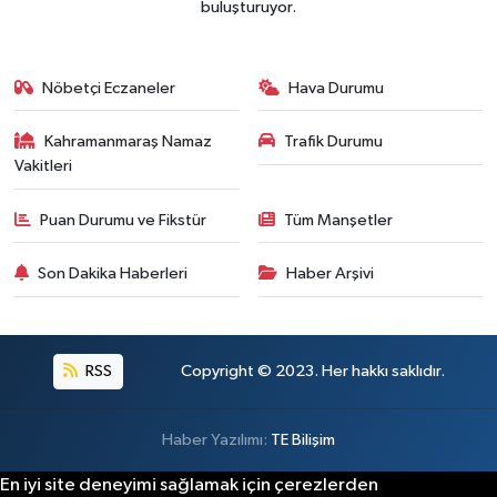
buluşturuyor.
BİLİM TEKNOLOJİ
ASAYİŞ
Nöbetçi Eczaneler
Hava Durumu
SEÇİM 2015
Kahramanmaraş Namaz
Trafik Durumu
Vakitleri
ÇEVRE
Puan Durumu ve Fikstür
Tüm Manşetler
BİLİM VE TEKNOLOJİ
Son Dakika Haberleri
Haber Arşivi
YARIŞMALAR
TANITIM
RSS
Copyright © 2023. Her hakkı saklıdır.
HABERDE İNSAN
Haber Yazılımı:
TE Bilişim
En iyi site deneyimi sağlamak için çerezlerden