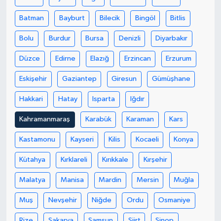
Batman
Bayburt
Bilecik
Bingöl
Bitlis
SEÇİM 2011
Bolu
Burdur
Bursa
Denizli
Diyarbakır
ÜÇÜNCÜ SAYFA
Düzce
Edirne
Elazığ
Erzincan
Erzurum
BİLİMNET
Eskişehir
Gaziantep
Giresun
Gümüşhane
Yemek
Hakkari
Hatay
Isparta
Iğdır
Kahramanmaraş
Karabük
Karaman
Kars
SİVİL TOPLUM
Kastamonu
Kayseri
Kilis
Kocaeli
Konya
SEÇİM 2014
Kütahya
Kırklareli
Kırıkkale
Kırşehir
KİM KİMDİR
Malatya
Manisa
Mardin
Mersin
Muğla
ÇEK GÖNDER
Muş
Nevşehir
Niğde
Ordu
Osmaniye
Rize
Sakarya
Samsun
Siirt
Sinop