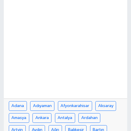
İLÇE HABERLERİ
KÜLTÜR-SANAT
KSÜ
DÜNYA
ROPORTAJ
MAGAZİN
KADIN-AİLE
Adana
Adıyaman
Afyonkarahisar
Aksaray
YEREL YÖNETİM
Amasya
Ankara
Antalya
Ardahan
MEDYA
Artvin
Aydın
Ağrı
Balıkesir
Bartın