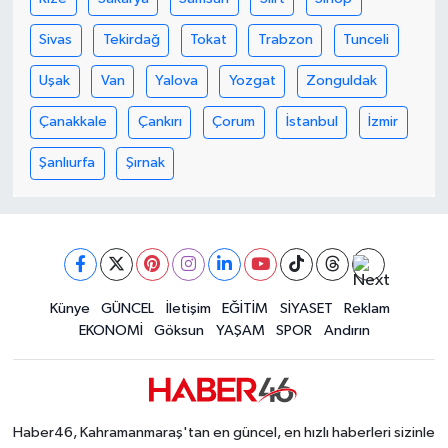
KİTAP
Sivas
Tekirdağ
Tokat
Trabzon
Tunceli
HEDEF2020
Uşak
Van
Yalova
Yozgat
Zonguldak
OTOMOBİL
Çanakkale
Çankırı
Çorum
İstanbul
İzmir
MİZAH
Şanlıurfa
Şırnak
TARİH
Genel
Künye
GÜNCEL
İletişim
EĞİTİM
SİYASET
Reklam
Politika
EKONOMİ
Göksun
YAŞAM
SPOR
Andırın
YEREL
BÖLGEDEN
Haber46, Kahramanmaraş'tan en güncel, en hızlı haberleri sizinle