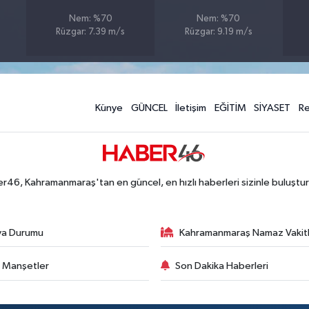
Nem: %70
Nem: %70
Rüzgar: 7.39 m/s
Rüzgar: 9.19 m/s
Künye
GÜNCEL
İletişim
EĞİTİM
SİYASET
R
r46, Kahramanmaraş'tan en güncel, en hızlı haberleri sizinle buluştur
va Durumu
Kahramanmaraş Namaz Vakitl
 Manşetler
Son Dakika Haberleri