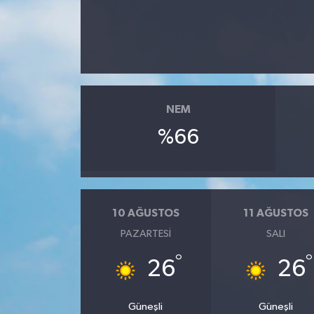
İLÇE HABERLERİ
KÜLTÜR-SANAT
KSÜ
NEM
DÜNYA
%66
ROPORTAJ
MAGAZİN
10 AĞUSTOS
11 AĞUSTOS
PAZARTESI
SALI
KADIN-AİLE
°
°
26
26
YEREL YÖNETİM
Güneşli
Güneşli
MEDYA