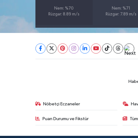
Nem: %70
Nem: %71
SEÇİM 2011
Rüzgar: 8.89 m/s
Rüzgar: 7.89 m/s
ÜÇÜNCÜ SAYFA
BİLİMNET
Yemek
SİVİL TOPLUM
Habe
SEÇİM 2014
Nöbetçi Eczaneler
Ha
KİM KİMDİR
Puan Durumu ve Fikstür
Tüm
ÇEK GÖNDER