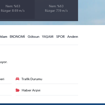
Nem: %63
Nem: %63
Rüzgar: 8.69 m/s
Rüzgar: 7.19 m/s
eklam
EKONOMİ
Göksun
YAŞAM
SPOR
Andırın
uyor.
eri
Trafik Durumu
Haber Arşivi