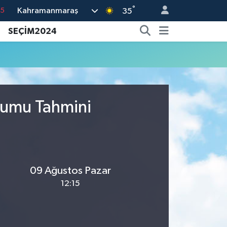
°
Kahramanmaraş
15
35
18
SEÇİM2024
32
38
0
14
urumu Tahmini
09 Ağustos Pazar
12:15