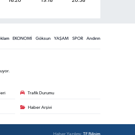
16:20
19:18
20:38
eklam
EKONOMİ
Göksun
YAŞAM
SPOR
Andırın
uyor.
eri
Trafik Durumu
Haber Arşivi
Haber Yazılımı:
TE Bilişim