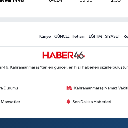
levvel 1448
04:24
05:50
12:39
Künye
GÜNCEL
İletişim
EĞİTİM
SİYASET
R
r46, Kahramanmaraş'tan en güncel, en hızlı haberleri sizinle buluştur
va Durumu
Kahramanmaraş Namaz Vakitl
 Manşetler
Son Dakika Haberleri