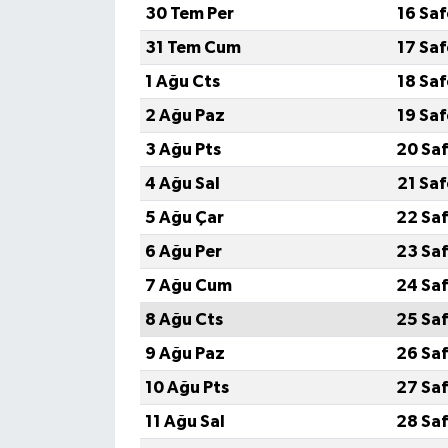
30 Tem Per
16 Sa
SEÇİM 2011
31 Tem Cum
17 Sa
1 Ağu Cts
18 Sa
ÜÇÜNCÜ SAYFA
2 Ağu Paz
19 Sa
BİLİMNET
3 Ağu Pts
20 Saf
4 Ağu Sal
21 Sa
Yemek
5 Ağu Çar
22 Saf
SİVİL TOPLUM
6 Ağu Per
23 Saf
7 Ağu Cum
24 Saf
SEÇİM 2014
8 Ağu Cts
25 Saf
KİM KİMDİR
9 Ağu Paz
26 Saf
10 Ağu Pts
27 Saf
ÇEK GÖNDER
11 Ağu Sal
28 Saf