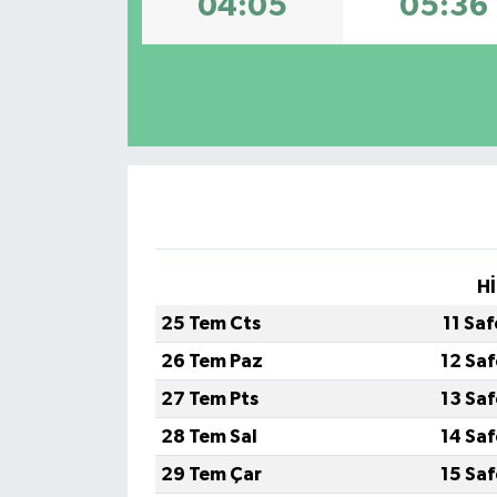
04:05
05:36
İLÇE HABERLERİ
KÜLTÜR-SANAT
KSÜ
DÜNYA
ROPORTAJ
Hİ
MAGAZİN
25 Tem Cts
11 Sa
26 Tem Paz
12 Sa
KADIN-AİLE
27 Tem Pts
13 Sa
YEREL YÖNETİM
28 Tem Sal
14 Sa
29 Tem Çar
15 Sa
MEDYA