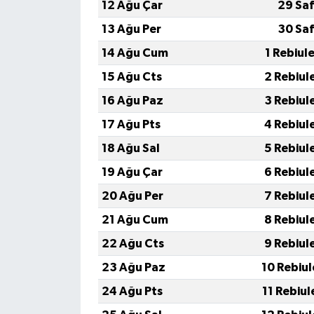
KİTAP
12 Ağu Çar
29 Saf
13 Ağu Per
30 Saf
HEDEF2020
14 Ağu Cum
1 Rebiul
OTOMOBİL
15 Ağu Cts
2 Rebiul
16 Ağu Paz
3 Rebiul
MİZAH
17 Ağu Pts
4 Rebiul
TARİH
18 Ağu Sal
5 Rebiul
19 Ağu Çar
6 Rebiul
Genel
20 Ağu Per
7 Rebiul
Politika
21 Ağu Cum
8 Rebiul
22 Ağu Cts
9 Rebiul
YEREL
23 Ağu Paz
10 Rebiu
BÖLGEDEN
24 Ağu Pts
11 Rebiu