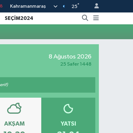
°
Kahramanmaraş
18
25
18
SEÇİM2024
32
38
03
8 Ağustos 2026
14
25 Safer 1448
rif)
AKŞAM
YATSI