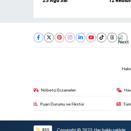
25 Ağu Sal
12 Rebiu
BİLİM TEKNOLOJİ
ASAYİŞ
SEÇİM 2015
ÇEVRE
BİLİM VE TEKNOLOJİ
Habe
YARIŞMALAR
Nöbetçi Eczaneler
Ha
TANITIM
Puan Durumu ve Fikstür
Tüm
HABERDE İNSAN
RSS
Copyright © 2023. Her hakkı saklıdır.