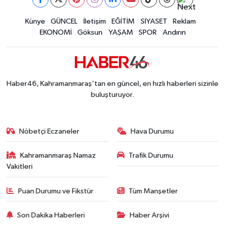
İLÇE HABERLERİ
Künye
GÜNCEL
İletişim
EĞİTİM
SİYASET
Reklam
EKONOMİ
Göksun
YAŞAM
SPOR
Andırın
KÜLTÜR-SANAT
KSÜ
Haber46, Kahramanmaraş'tan en güncel, en hızlı haberleri sizinle
DÜNYA
buluşturuyor.
ROPORTAJ
Nöbetçi Eczaneler
Hava Durumu
MAGAZİN
Kahramanmaraş Namaz
Trafik Durumu
Vakitleri
KADIN-AİLE
Puan Durumu ve Fikstür
Tüm Manşetler
YEREL YÖNETİM
Son Dakika Haberleri
Haber Arşivi
MEDYA