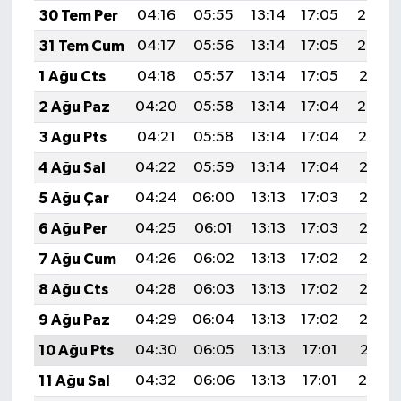
KİTAP
30 Tem Per
04:16
05:55
13:14
17:05
20:23
31 Tem Cum
04:17
05:56
13:14
17:05
20:22
HEDEF2020
1 Ağu Cts
04:18
05:57
13:14
17:05
20:21
OTOMOBİL
2 Ağu Paz
04:20
05:58
13:14
17:04
20:20
3 Ağu Pts
04:21
05:58
13:14
17:04
20:19
MİZAH
4 Ağu Sal
04:22
05:59
13:14
17:04
20:18
TARİH
5 Ağu Çar
04:24
06:00
13:13
17:03
20:17
6 Ağu Per
04:25
06:01
13:13
17:03
20:16
Genel
7 Ağu Cum
04:26
06:02
13:13
17:02
20:15
Politika
8 Ağu Cts
04:28
06:03
13:13
17:02
20:13
9 Ağu Paz
04:29
06:04
13:13
17:02
20:12
YEREL
10 Ağu Pts
04:30
06:05
13:13
17:01
20:11
BÖLGEDEN
11 Ağu Sal
04:32
06:06
13:13
17:01
20:10