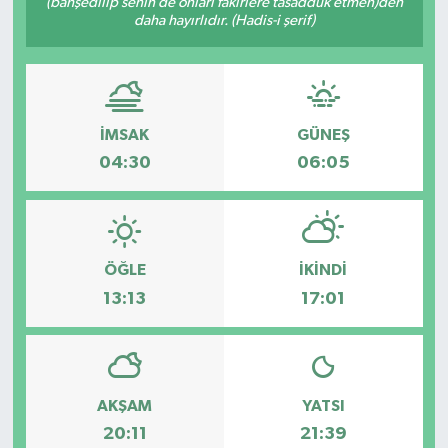
(bahşedilip senin de onları fakirlere tasadduk etmen)den
daha hayırlıdır. (Hadis-i şerif)
İLÇE HABERLERİ
KÜLTÜR-SANAT
İMSAK
GÜNEŞ
KSÜ
04:30
06:05
DÜNYA
ROPORTAJ
ÖĞLE
İKINDI
MAGAZİN
13:13
17:01
KADIN-AİLE
YEREL YÖNETİM
AKŞAM
YATSI
20:11
21:39
MEDYA