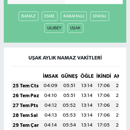
SEÇİM 2011
BANAZ
ESME
KARAHALLI
SİVASLI
ULUBEY
UŞAK
ÜÇÜNCÜ SAYFA
BİLİMNET
UŞAK AYLIK NAMAZ VAKITLERI
Yemek
SİVİL TOPLUM
İMSAK
GÜNEŞ
ÖĞLE
İKINDI
AKŞA
25 Tem Cts
04:09
05:51
13:14
17:06
20:27
SEÇİM 2014
26 Tem Paz
04:10
05:51
13:14
17:06
20:26
KİM KİMDİR
27 Tem Pts
04:12
05:52
13:14
17:06
20:26
28 Tem Sal
04:13
05:53
13:14
17:06
20:25
ÇEK GÖNDER
29 Tem Çar
04:14
05:54
13:14
17:05
20:24