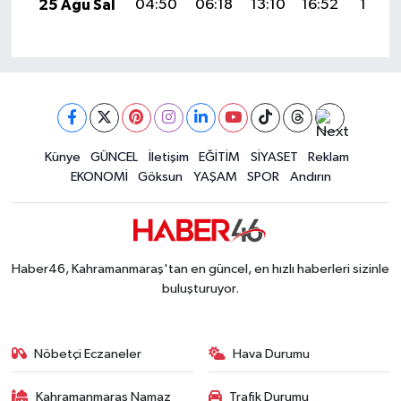
25 Ağu Sal
04:50
06:18
13:10
16:52
19:51
Künye
GÜNCEL
İletişim
EĞİTİM
SİYASET
Reklam
EKONOMİ
Göksun
YAŞAM
SPOR
Andırın
Haber46, Kahramanmaraş'tan en güncel, en hızlı haberleri sizinle
buluşturuyor.
Nöbetçi Eczaneler
Hava Durumu
Kahramanmaraş Namaz
Trafik Durumu