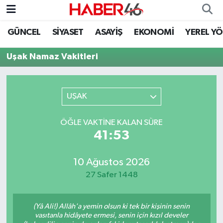
GÜNCEL
SİYASET
ASAYİŞ
EKONOMİ
YEREL Y
GÜNCEL
Nöbetçi Eczaneler
Uşak Namaz Vakitleri
SİYASET
Hava Durumu
EKONOMİ
Kahramanmaraş Namaz Vakitleri
UŞAK
SPOR
Trafik Durumu
ÖĞLE VAKTINE KALAN SÜRE
41:53
YAŞAM
Süper Lig Puan Durumu ve Fikstür
10 Ağustos 2026
TEKNOLOJİ
Tüm Manşetler
27 Safer 1448
SAĞLIK
Son Dakika Haberleri
(Yâ Ali!) Allâh'a yemin olsun ki tek bir kişinin senin
EĞİTİM
Haber Arşivi
vasıtanla hidâyete ermesi, senin için kızıl develer