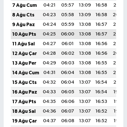
BİLİM TEKNOLOJİ
7 Ağu Cum
04:21
05:57
13:09
16:58
20:10
8 Ağu Cts
04:23
05:58
13:09
16:58
20:09
ASAYİŞ
9 Ağu Paz
04:24
05:59
13:08
16:57
20:08
SEÇİM 2015
10 Ağu Pts
04:25
06:00
13:08
16:57
20:07
11 Ağu Sal
04:27
06:01
13:08
16:56
20:06
ÇEVRE
12 Ağu Çar
04:28
06:02
13:08
16:56
20:04
BİLİM VE TEKNOLOJİ
13 Ağu Per
04:29
06:03
13:08
16:55
20:03
14 Ağu Cum
04:31
06:04
13:08
16:55
20:02
YARIŞMALAR
15 Ağu Cts
04:32
06:04
13:07
16:54
20:01
TANITIM
16 Ağu Paz
04:33
06:05
13:07
16:54
19:59
17 Ağu Pts
04:35
06:06
13:07
16:53
19:58
HABERDE İNSAN
18 Ağu Sal
04:36
06:07
13:07
16:52
19:57
19 Ağu Çar
04:37
06:08
13:07
16:52
19:55