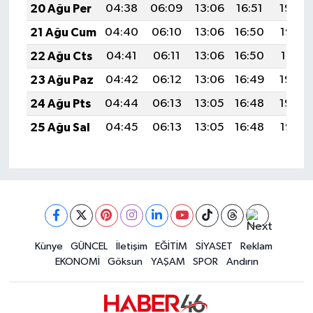
20 Ağu Per
04:38
06:09
13:06
16:51
19:54
21 Ağu Cum
04:40
06:10
13:06
16:50
19:52
22 Ağu Cts
04:41
06:11
13:06
16:50
19:51
23 Ağu Paz
04:42
06:12
13:06
16:49
19:50
24 Ağu Pts
04:44
06:13
13:05
16:48
19:48
25 Ağu Sal
04:45
06:13
13:05
16:48
19:47
Künye
GÜNCEL
İletişim
EĞİTİM
SİYASET
Reklam
EKONOMİ
Göksun
YAŞAM
SPOR
Andırın