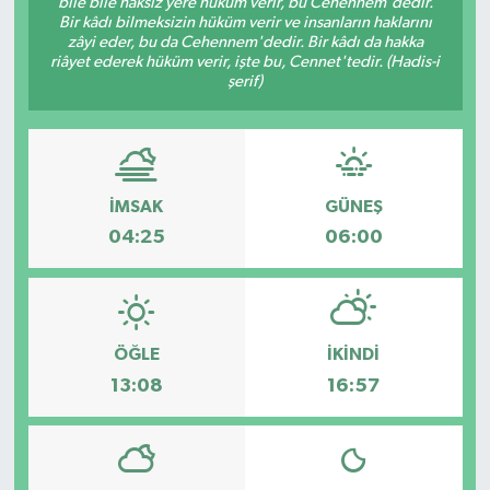
bile bile haksız yere hüküm verir, bu Cehennem'dedir.
Bir kâdı bilmeksizin hüküm verir ve insanların haklarını
İLÇE HABERLERİ
zâyi eder, bu da Cehennem'dedir. Bir kâdı da hakka
riâyet ederek hüküm verir, işte bu, Cennet'tedir. (Hadis-i
şerif)
KÜLTÜR-SANAT
KSÜ
DÜNYA
İMSAK
GÜNEŞ
04:25
06:00
ROPORTAJ
MAGAZİN
ÖĞLE
İKINDI
KADIN-AİLE
13:08
16:57
YEREL YÖNETİM
MEDYA