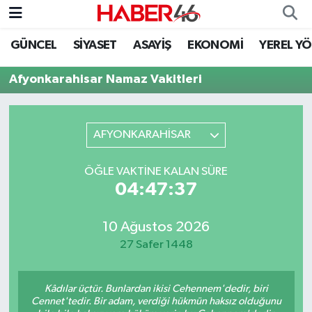
GÜNCEL
SİYASET
ASAYİŞ
EKONOMİ
YEREL Y
GÜNCEL
Nöbetçi Eczaneler
Afyonkarahisar Namaz Vakitleri
SİYASET
Hava Durumu
EKONOMİ
Kahramanmaraş Namaz Vakitleri
AFYONKARAHİSAR
SPOR
Trafik Durumu
ÖĞLE VAKTINE KALAN SÜRE
04:47:37
YAŞAM
Süper Lig Puan Durumu ve Fikstür
10 Ağustos 2026
TEKNOLOJİ
Tüm Manşetler
27 Safer 1448
SAĞLIK
Son Dakika Haberleri
Kâdılar üçtür. Bunlardan ikisi Cehennem'dedir, biri
EĞİTİM
Haber Arşivi
Cennet'tedir. Bir adam, verdiği hükmün haksız olduğunu