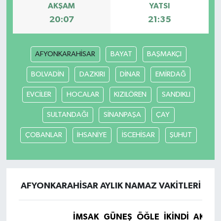
AKŞAM
YATSI
20:07
21:35
SEÇİM 2011
ÜÇÜNCÜ SAYFA
AFYONKARAHİSAR
BAYAT
BAŞMAKÇI
BİLİMNET
BOLVADİN
DAZKIRI
DİNAR
EMİRDAĞ
EVCİLER
HOCALAR
KIZILÖREN
SANDIKLI
Yemek
SULTANDAĞI
SİNANPAŞA
ÇAY
SİVİL TOPLUM
ÇOBANLAR
İHSANİYE
İSCEHİSAR
ŞUHUT
SEÇİM 2014
KİM KİMDİR
AFYONKARAHİSAR AYLIK NAMAZ VAKITLERI
ÇEK GÖNDER
İMSAK
GÜNEŞ
ÖĞLE
İKINDI
AKŞA