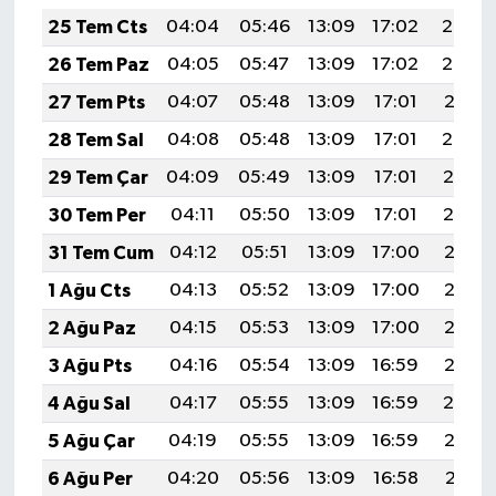
KİTAP
25 Tem Cts
04:04
05:46
13:09
17:02
20:23
HEDEF2020
26 Tem Paz
04:05
05:47
13:09
17:02
20:22
27 Tem Pts
04:07
05:48
13:09
17:01
20:21
OTOMOBİL
28 Tem Sal
04:08
05:48
13:09
17:01
20:20
MİZAH
29 Tem Çar
04:09
05:49
13:09
17:01
20:19
30 Tem Per
04:11
05:50
13:09
17:01
20:19
TARİH
31 Tem Cum
04:12
05:51
13:09
17:00
20:18
Genel
1 Ağu Cts
04:13
05:52
13:09
17:00
20:17
2 Ağu Paz
04:15
05:53
13:09
17:00
20:16
Politika
3 Ağu Pts
04:16
05:54
13:09
16:59
20:15
YEREL
4 Ağu Sal
04:17
05:55
13:09
16:59
20:14
5 Ağu Çar
04:19
05:55
13:09
16:59
20:12
BÖLGEDEN
6 Ağu Per
04:20
05:56
13:09
16:58
20:11