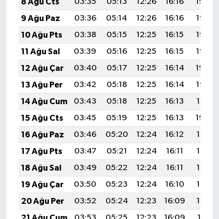
8 Ağu Cts
03:35
05:13
12:26
16:16
19:29
BİLİM TEKNOLOJİ
9 Ağu Paz
03:36
05:14
12:26
16:16
19:27
ASAYİŞ
10 Ağu Pts
03:38
05:15
12:25
16:15
19:26
11 Ağu Sal
03:39
05:16
12:25
16:15
19:25
SEÇİM 2015
12 Ağu Çar
03:40
05:17
12:25
16:14
19:24
ÇEVRE
13 Ağu Per
03:42
05:18
12:25
16:14
19:22
14 Ağu Cum
03:43
05:18
12:25
16:13
19:21
BİLİM VE TEKNOLOJİ
15 Ağu Cts
03:45
05:19
12:25
16:13
19:20
YARIŞMALAR
16 Ağu Paz
03:46
05:20
12:24
16:12
19:18
17 Ağu Pts
03:47
05:21
12:24
16:11
19:17
TANITIM
18 Ağu Sal
03:49
05:22
12:24
16:11
19:16
HABERDE İNSAN
19 Ağu Çar
03:50
05:23
12:24
16:10
19:14
20 Ağu Per
03:52
05:24
12:23
16:09
19:13
21 Ağu Cum
03:53
05:25
12:23
16:09
19:11