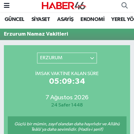
GÜNCEL
SİYASET
ASAYİŞ
EKONOMİ
YEREL Y
GÜNCEL
Nöbetçi Eczaneler
Erzurum Namaz Vakitleri
SİYASET
Hava Durumu
EKONOMİ
Kahramanmaraş Namaz Vakitleri
ERZURUM
SPOR
Trafik Durumu
İMSAK VAKTINE KALAN SÜRE
05:09:34
YAŞAM
Süper Lig Puan Durumu ve Fikstür
7 Ağustos 2026
TEKNOLOJİ
Tüm Manşetler
24 Safer 1448
SAĞLIK
Son Dakika Haberleri
Güçlü bir mümin, zayıf olandan daha hayırlıdır ve Allâhü
EĞİTİM
Haber Arşivi
Teâlâ'ya daha sevimlidir. (Hadis-i şerif)