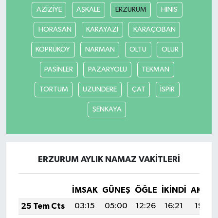
AZİZİYE
AŞKALE
ERZURUM
HINIS
SEÇİM 2011
HORASAN
KARAYAZI
KARAÇOBAN
ÜÇÜNCÜ SAYFA
KÖPRÜKÖY
NARMAN
OLTU
OLUR
PASİNLER
PAZARYOLU
TEKMAN
BİLİMNET
TORTUM
UZUNDERE
ÇAT
İSPİR
Yemek
ŞENKAYA
SİVİL TOPLUM
SEÇİM 2014
ERZURUM AYLIK NAMAZ VAKITLERI
KİM KİMDİR
İMSAK
GÜNEŞ
ÖĞLE
İKINDI
AKŞA
ÇEK GÖNDER
25 Tem Cts
03:15
05:00
12:26
16:21
19:43