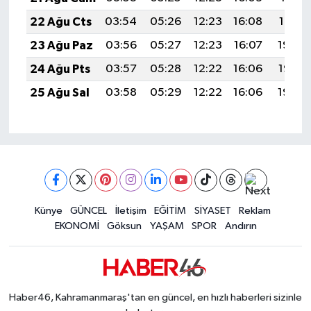
22 Ağu Cts
03:54
05:26
12:23
16:08
19:10
23 Ağu Paz
03:56
05:27
12:23
16:07
19:08
24 Ağu Pts
03:57
05:28
12:22
16:06
19:07
25 Ağu Sal
03:58
05:29
12:22
16:06
19:05
Künye
GÜNCEL
İletişim
EĞİTİM
SİYASET
Reklam
EKONOMİ
Göksun
YAŞAM
SPOR
Andırın
Haber46, Kahramanmaraş'tan en güncel, en hızlı haberleri sizinle