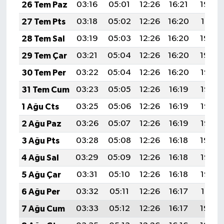
KİTAP
26 Tem Paz
03:16
05:01
12:26
16:21
19:42
27 Tem Pts
03:18
05:02
12:26
16:20
19:41
HEDEF2020
28 Tem Sal
03:19
05:03
12:26
16:20
19:40
OTOMOBİL
29 Tem Çar
03:21
05:04
12:26
16:20
19:39
30 Tem Per
03:22
05:04
12:26
16:20
19:38
MİZAH
31 Tem Cum
03:23
05:05
12:26
16:19
19:37
TARİH
1 Ağu Cts
03:25
05:06
12:26
16:19
19:36
2 Ağu Paz
03:26
05:07
12:26
16:19
19:35
Genel
3 Ağu Pts
03:28
05:08
12:26
16:18
19:34
Politika
4 Ağu Sal
03:29
05:09
12:26
16:18
19:33
5 Ağu Çar
03:31
05:10
12:26
16:18
19:32
YEREL
6 Ağu Per
03:32
05:11
12:26
16:17
19:31
BÖLGEDEN
7 Ağu Cum
03:33
05:12
12:26
16:17
19:30