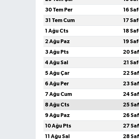
30 Tem Per
16 Sa
SEÇİM 2011
31 Tem Cum
17 Sa
ÜÇÜNCÜ SAYFA
1 Ağu Cts
18 Sa
2 Ağu Paz
19 Sa
BİLİMNET
3 Ağu Pts
20 Saf
Yemek
4 Ağu Sal
21 Sa
5 Ağu Çar
22 Saf
SİVİL TOPLUM
6 Ağu Per
23 Saf
SEÇİM 2014
7 Ağu Cum
24 Saf
8 Ağu Cts
25 Saf
KİM KİMDİR
9 Ağu Paz
26 Saf
ÇEK GÖNDER
10 Ağu Pts
27 Saf
11 Ağu Sal
28 Saf