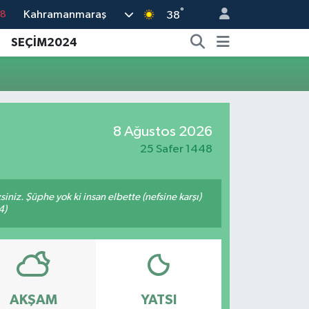
°
Kahramanmaraş
18
38
18
SEÇİM2024
32
38
03
8 Ağustos 2026
14
25 Safer 1448
siniz. Şüphe yok ki insan elbette (nefsine karşı)
4)
AKŞAM
YATSI