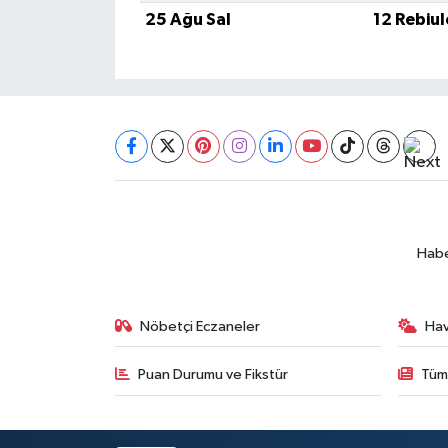
BİLİM TEKNOLOJİ
25 Ağu Sal
12 Rebiu
ASAYİŞ
SEÇİM 2015
ÇEVRE
BİLİM VE TEKNOLOJİ
Habe
YARIŞMALAR
TANITIM
Nöbetçi Eczaneler
Ha
HABERDE İNSAN
Puan Durumu ve Fikstür
Tüm