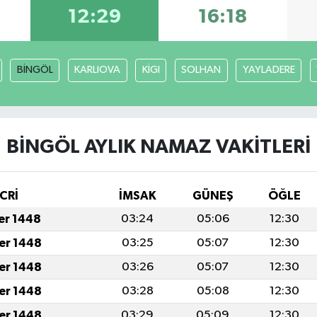
12:29
16:18
BİNGÖL
KARLIOVA
KİGI
SOLHAN
YAYLADERE
BİNGÖL AYLIK NAMAZ VAKITLERI
CRİ
İMSAK
GÜNEŞ
ÖĞLE
fer 1448
03:24
05:06
12:30
fer 1448
03:25
05:07
12:30
fer 1448
03:26
05:07
12:30
fer 1448
03:28
05:08
12:30
fer 1448
03:29
05:09
12:30