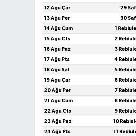
KİTAP
12 Ağu Çar
29 Saf
HEDEF2020
13 Ağu Per
30 Saf
14 Ağu Cum
1 Rebiul
OTOMOBİL
15 Ağu Cts
2 Rebiul
MİZAH
16 Ağu Paz
3 Rebiul
17 Ağu Pts
4 Rebiul
TARİH
18 Ağu Sal
5 Rebiul
Genel
19 Ağu Çar
6 Rebiul
20 Ağu Per
7 Rebiul
Politika
21 Ağu Cum
8 Rebiul
YEREL
22 Ağu Cts
9 Rebiul
23 Ağu Paz
10 Rebiu
BÖLGEDEN
24 Ağu Pts
11 Rebiu