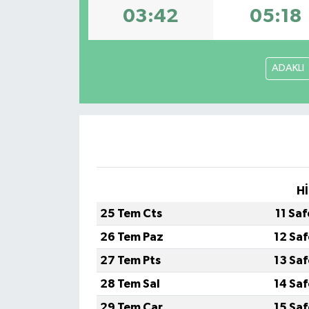
03:42
05:18
İLÇE HABERLERİ
KÜLTÜR-SANAT
ADAKLI
KSÜ
DÜNYA
ROPORTAJ
Hİ
MAGAZİN
25 Tem Cts
11 Sa
KADIN-AİLE
26 Tem Paz
12 Sa
27 Tem Pts
13 Sa
YEREL YÖNETİM
28 Tem Sal
14 Sa
MEDYA
29 Tem Çar
15 Sa