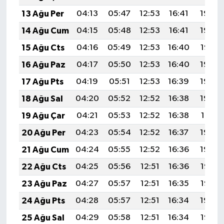
BİLİM TEKNOLOJİ
13 Ağu Per
04:13
05:47
12:53
16:41
19:49
14 Ağu Cum
04:15
05:48
12:53
16:41
19:48
ASAYİŞ
15 Ağu Cts
04:16
05:49
12:53
16:40
19:47
SEÇİM 2015
16 Ağu Paz
04:17
05:50
12:53
16:40
19:45
17 Ağu Pts
04:19
05:51
12:53
16:39
19:44
ÇEVRE
18 Ağu Sal
04:20
05:52
12:52
16:38
19:43
BİLİM VE TEKNOLOJİ
19 Ağu Çar
04:21
05:53
12:52
16:38
19:41
20 Ağu Per
04:23
05:54
12:52
16:37
19:40
YARIŞMALAR
21 Ağu Cum
04:24
05:55
12:52
16:36
19:39
TANITIM
22 Ağu Cts
04:25
05:56
12:51
16:36
19:37
23 Ağu Paz
04:27
05:57
12:51
16:35
19:36
HABERDE İNSAN
24 Ağu Pts
04:28
05:57
12:51
16:34
19:34
25 Ağu Sal
04:29
05:58
12:51
16:34
19:33