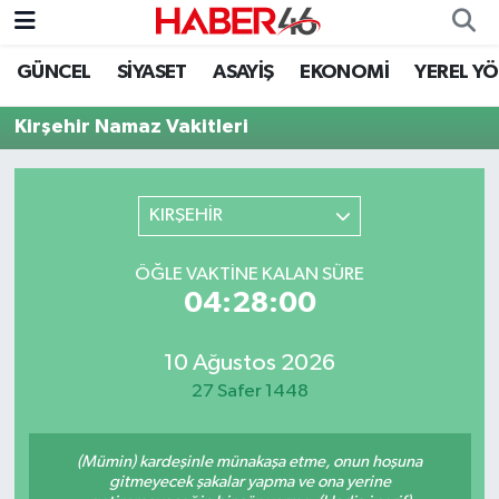
GÜNCEL
SİYASET
ASAYİŞ
EKONOMİ
YEREL Y
GÜNCEL
Nöbetçi Eczaneler
Kirşehir Namaz Vakitleri
SİYASET
Hava Durumu
EKONOMİ
Kahramanmaraş Namaz Vakitleri
KIRŞEHİR
SPOR
Trafik Durumu
ÖĞLE VAKTINE KALAN SÜRE
04:28:00
YAŞAM
Süper Lig Puan Durumu ve Fikstür
10 Ağustos 2026
TEKNOLOJİ
Tüm Manşetler
27 Safer 1448
SAĞLIK
Son Dakika Haberleri
(Mümin) kardeşinle münakaşa etme, onun hoşuna
EĞİTİM
Haber Arşivi
gitmeyecek şakalar yapma ve ona yerine