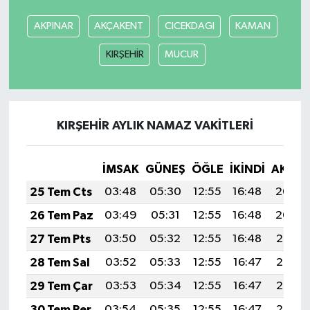
AKPINAR
AKÇAKENT
CICEKDAGI
KAMAN
SEÇİM 2011
KIRŞEHİR
MUCUR
ÜÇÜNCÜ SAYFA
BİLİMNET
KIRŞEHİR AYLIK NAMAZ VAKITLERI
Yemek
İMSAK
GÜNEŞ
ÖĞLE
İKINDI
AKŞA
SİVİL TOPLUM
25 Tem Cts
03:48
05:30
12:55
16:48
20:09
SEÇİM 2014
26 Tem Paz
03:49
05:31
12:55
16:48
20:09
27 Tem Pts
03:50
05:32
12:55
16:48
20:08
KİM KİMDİR
28 Tem Sal
03:52
05:33
12:55
16:47
20:07
ÇEK GÖNDER
29 Tem Çar
03:53
05:34
12:55
16:47
20:06
30 Tem Per
03:54
05:35
12:55
16:47
20:05