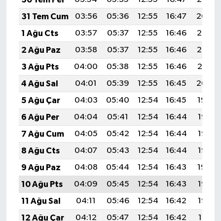
KİTAP
31 Tem Cum
03:56
05:36
12:55
16:47
20:04
HEDEF2020
1 Ağu Cts
03:57
05:37
12:55
16:46
20:03
2 Ağu Paz
03:58
05:37
12:55
16:46
20:02
OTOMOBİL
3 Ağu Pts
04:00
05:38
12:55
16:46
20:01
MİZAH
4 Ağu Sal
04:01
05:39
12:55
16:45
20:00
5 Ağu Çar
04:03
05:40
12:54
16:45
19:59
TARİH
6 Ağu Per
04:04
05:41
12:54
16:44
19:58
Genel
7 Ağu Cum
04:05
05:42
12:54
16:44
19:57
8 Ağu Cts
04:07
05:43
12:54
16:44
19:55
Politika
9 Ağu Paz
04:08
05:44
12:54
16:43
19:54
YEREL
10 Ağu Pts
04:09
05:45
12:54
16:43
19:53
11 Ağu Sal
04:11
05:46
12:54
16:42
19:52
BÖLGEDEN
12 Ağu Çar
04:12
05:47
12:54
16:42
19:51