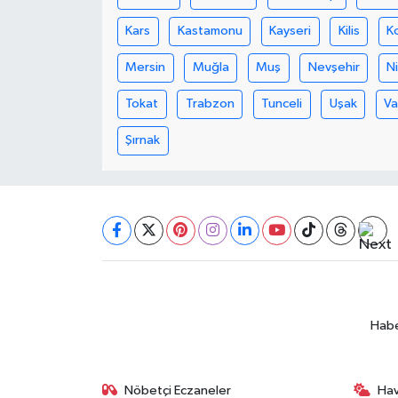
Kars
Kastamonu
Kayseri
Kilis
K
SEÇİM 2011
Mersin
Muğla
Muş
Nevşehir
N
ÜÇÜNCÜ SAYFA
Tokat
Trabzon
Tunceli
Uşak
V
BİLİMNET
Şırnak
Yemek
SİVİL TOPLUM
SEÇİM 2014
KİM KİMDİR
Habe
ÇEK GÖNDER
Nöbetçi Eczaneler
Ha