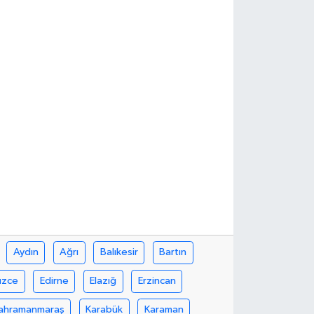
Aydın
Ağrı
Balıkesir
Bartın
üzce
Edirne
Elazığ
Erzincan
ahramanmaraş
Karabük
Karaman