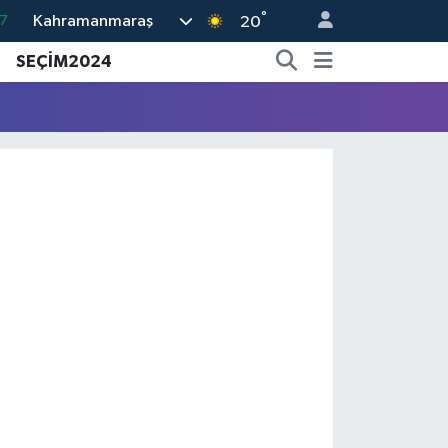
°
Kahramanmaraş
7
20
8
SEÇİM2024
2
8
3
4