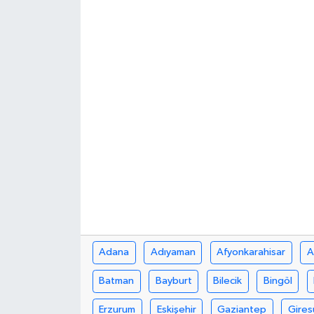
İLÇE HABERLERİ
KÜLTÜR-SANAT
KSÜ
DÜNYA
ROPORTAJ
MAGAZİN
KADIN-AİLE
Adana
Adıyaman
Afyonkarahisar
A
YEREL YÖNETİM
Batman
Bayburt
Bilecik
Bingöl
Erzurum
Eskişehir
Gaziantep
Gires
MEDYA