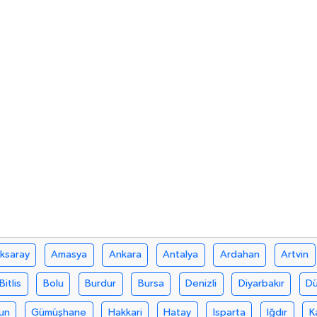
ksaray
Amasya
Ankara
Antalya
Ardahan
Artvin
Bitlis
Bolu
Burdur
Bursa
Denizli
Diyarbakır
D
un
Gümüşhane
Hakkari
Hatay
Isparta
Iğdır
K