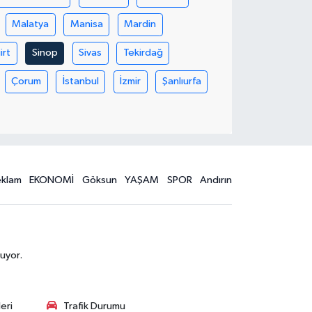
Malatya
Manisa
Mardin
iirt
Sinop
Sivas
Tekirdağ
Çorum
İstanbul
İzmir
Şanlıurfa
eklam
EKONOMİ
Göksun
YAŞAM
SPOR
Andırın
uyor.
eri
Trafik Durumu