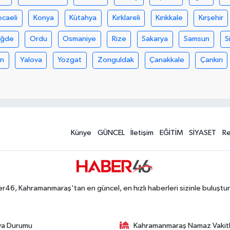
ocaeli
Konya
Kütahya
Kırklareli
Kırıkkale
Kırşehir
iğde
Ordu
Osmaniye
Rize
Sakarya
Samsun
S
an
Yalova
Yozgat
Zonguldak
Çanakkale
Çankırı
Künye
GÜNCEL
İletişim
EĞİTİM
SİYASET
R
r46, Kahramanmaraş'tan en güncel, en hızlı haberleri sizinle buluştur
va Durumu
Kahramanmaraş Namaz Vakitl