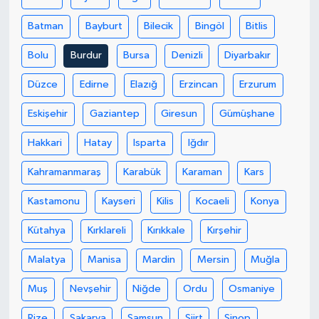
Batman
Bayburt
Bilecik
Bingöl
Bitlis
SEÇİM 2011
Bolu
Burdur
Bursa
Denizli
Diyarbakır
ÜÇÜNCÜ SAYFA
Düzce
Edirne
Elazığ
Erzincan
Erzurum
BİLİMNET
Eskişehir
Gaziantep
Giresun
Gümüşhane
Yemek
Hakkari
Hatay
Isparta
Iğdır
Kahramanmaraş
Karabük
Karaman
Kars
SİVİL TOPLUM
Kastamonu
Kayseri
Kilis
Kocaeli
Konya
SEÇİM 2014
Kütahya
Kırklareli
Kırıkkale
Kırşehir
KİM KİMDİR
Malatya
Manisa
Mardin
Mersin
Muğla
ÇEK GÖNDER
Muş
Nevşehir
Niğde
Ordu
Osmaniye
Rize
Sakarya
Samsun
Siirt
Sinop