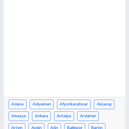
İLÇE HABERLERİ
KÜLTÜR-SANAT
KSÜ
DÜNYA
ROPORTAJ
MAGAZİN
KADIN-AİLE
Adana
Adıyaman
Afyonkarahisar
Aksaray
YEREL YÖNETİM
Amasya
Ankara
Antalya
Ardahan
MEDYA
Artvin
Aydın
Ağrı
Balıkesir
Bartın