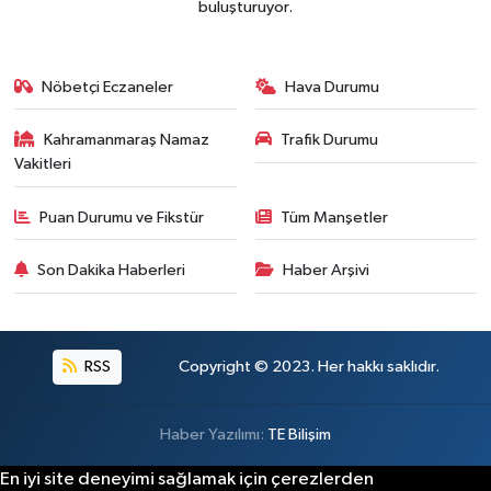
buluşturuyor.
BİLİM TEKNOLOJİ
ASAYİŞ
Nöbetçi Eczaneler
Hava Durumu
SEÇİM 2015
Kahramanmaraş Namaz
Trafik Durumu
Vakitleri
ÇEVRE
Puan Durumu ve Fikstür
Tüm Manşetler
BİLİM VE TEKNOLOJİ
Son Dakika Haberleri
Haber Arşivi
YARIŞMALAR
TANITIM
RSS
Copyright © 2023. Her hakkı saklıdır.
HABERDE İNSAN
Haber Yazılımı:
TE Bilişim
En iyi site deneyimi sağlamak için çerezlerden