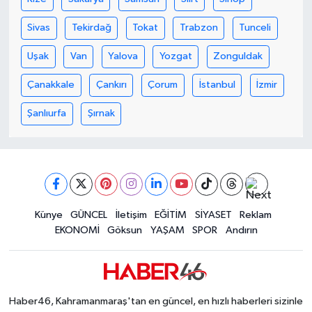
KİTAP
Sivas
Tekirdağ
Tokat
Trabzon
Tunceli
HEDEF2020
Uşak
Van
Yalova
Yozgat
Zonguldak
OTOMOBİL
Çanakkale
Çankırı
Çorum
İstanbul
İzmir
MİZAH
Şanlıurfa
Şırnak
TARİH
Genel
Künye
GÜNCEL
İletişim
EĞİTİM
SİYASET
Reklam
Politika
EKONOMİ
Göksun
YAŞAM
SPOR
Andırın
YEREL
BÖLGEDEN
Haber46, Kahramanmaraş'tan en güncel, en hızlı haberleri sizinle