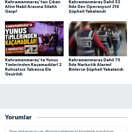
Kahramanmaraş'tan Çıkan
Kahramanmaraş Dahil 52
BİLİM TEKNOLOJİ
Altın Nakil Aracına Silahlı
İlde Dev Operasyon! 216
Gasp!
Şüpheli Yakalandı
ASAYİŞ
SEÇİM 2015
ÇEVRE
Kahramanmaraş'ta Yunus
Kahramanmaraş Dahil 75
Timlerinden Kaçamadılar! 2
İlde Narkotik Alarmı!
BİLİM VE TEKNOLOJİ
Ruhsatsız Tabanca Ele
Binlerce Şüpheli Yakalandı
Geçirildi
YARIŞMALAR
TANITIM
HABERDE İNSAN
Yorumlar