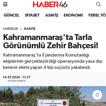
GÜNCEL
SİYASET
ASAYİŞ
EKONOMİ
YEREL Y
GÜNCEL
Nöbetçi Eczaneler
HABERLER
ASAYİŞ
SİYASET
Hava Durumu
Kahramanmaraş'ta Tarla
EKONOMİ
Kahramanmaraş Namaz Vakitleri
Görünümlü Zehir Bahçesi!
SPOR
Trafik Durumu
Kahramanmaraş’ta İl Jandarma Komutanlığı
ekiplerinin gerçekleştirdiği operasyonda yasa dışı
YAŞAM
Süper Lig Puan Durumu ve Fikstür
kenevir ekimi yapan 4 kişi suçüstü yakalandı.
14.07.2025 - 11:37
TEKNOLOJİ
Tüm Manşetler
YAYINLANMA
SAĞLIK
Son Dakika Haberleri
EĞİTİM
Haber Arşivi