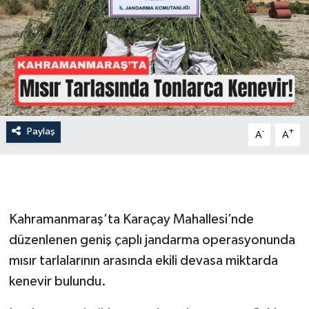
İLÇE HABERLERİ
KÜLTÜR-SANAT
KSÜ
DÜNYA
Paylaş
-
+
A
A
ROPORTAJ
MAGAZİN
Kahramanmaraş’ta Karaçay Mahallesi’nde
KADIN-AİLE
düzenlenen geniş çaplı jandarma operasyonunda
mısır tarlalarının arasında ekili devasa miktarda
YEREL YÖNETİM
kenevir bulundu.
MEDYA