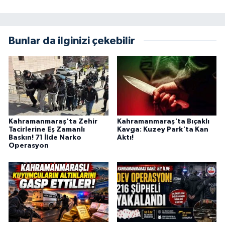
KİTAP
HEDEF2020
Bunlar da ilginizi çekebilir
OTOMOBİL
MİZAH
TARİH
Kahramanmaraş'ta Zehir
Kahramanmaraş'ta Bıçaklı
Tacirlerine Eş Zamanlı
Kavga: Kuzey Park'ta Kan
Genel
Baskın! 71 İlde Narko
Aktı!
Operasyon
Politika
YEREL
BÖLGEDEN