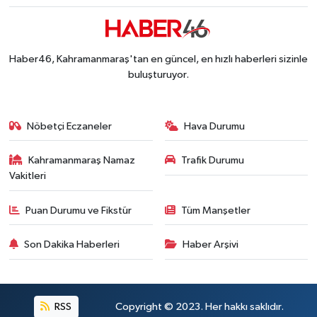
KAFUM'da Rock Gecesi! Zakkum Kahramanmaraş
13:53 |
Kahramanmaraş-Göksun Yolunu Kullananlar Dik
13:27 |
Kahramanmaraş'ta Fabrika Alevlere Teslim Oldu!
11:45 |
Haber46, Kahramanmaraş'tan en güncel, en hızlı haberleri sizinle
Kahramanmaraş'ın Tarihi Mirası İçin Ankara'da Kr
22:09 |
buluşturuyor.
Kahramanmaraş'ta Gazneliler Caddesi Yeni Yüzü
21:56 |
Kahramanmaraş'ta Acı Son! Kayıp Yaşlı Adam Be
21:05 |
Nöbetçi Eczaneler
Hava Durumu
Kahramanmaraş Namaz
Trafik Durumu
Vakitleri
Puan Durumu ve Fikstür
Tüm Manşetler
Son Dakika Haberleri
Haber Arşivi
RSS
Copyright © 2023. Her hakkı saklıdır.