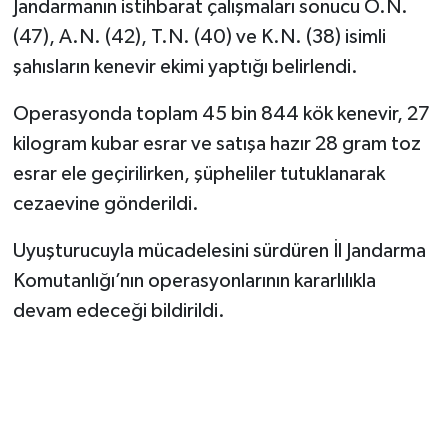
Jandarmanın istihbarat çalışmaları sonucu O.N.
(47), A.N. (42), T.N. (40) ve K.N. (38) isimli
SEÇİM 2011
şahısların kenevir ekimi yaptığı belirlendi.
ÜÇÜNCÜ SAYFA
Operasyonda toplam 45 bin 844 kök kenevir, 27
kilogram kubar esrar ve satışa hazır 28 gram toz
BİLİMNET
esrar ele geçirilirken, şüpheliler tutuklanarak
Yemek
cezaevine gönderildi.
Uyuşturucuyla mücadelesini sürdüren İl Jandarma
SİVİL TOPLUM
Komutanlığı’nın operasyonlarının kararlılıkla
SEÇİM 2014
devam edeceği bildirildi.
KİM KİMDİR
ÇEK GÖNDER