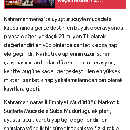
Ruhsatsız Tabanca Ele
SEÇİM 2011
Geçirildi
Kahramanmaraş’ta uyuşturucuyla mücadele
kapsamında gerçekleştirilen büyük operasyonda,
ÜÇÜNCÜ SAYFA
piyasa değeri yaklaşık 21 milyon TL olarak
BİLİMNET
değerlendirilen yüz binlerce sentetik ecza hapı
ele geçirildi. Narkotik ekiplerinin uzun süren
Yemek
çalışmasının ardından düzenlenen operasyon,
kentte bugüne kadar gerçekleştirilen en yüksek
SİVİL TOPLUM
miktarlı sentetik hap yakalamalarından biri olarak
SEÇİM 2014
kayıtlara geçti.
Kahramanmaraş İl Emniyet Müdürlüğü Narkotik
KİM KİMDİR
Suçlarla Mücadele Şube Müdürlüğü ekipleri,
ÇEK GÖNDER
uyuşturucu ticareti yaptığı değerlendirilen
şahıslara yönelik bir süredir teknik ve fiziki takip