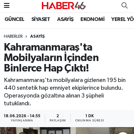
GÜNCEL
SİYASET
ASAYİŞ
EKONOMİ
YEREL Y
GÜNCEL
Nöbetçi Eczaneler
HABERLER
ASAYİŞ
SİYASET
Hava Durumu
Kahramanmaraş'ta
EKONOMİ
Kahramanmaraş Namaz Vakitleri
Mobilyaların İçinden
Binlerce Hap Çıktı!
SPOR
Trafik Durumu
Kahramanmaraş'ta mobilyalara gizlenen 195 bin
YAŞAM
Süper Lig Puan Durumu ve Fikstür
440 sentetik hap emniyet ekiplerince bulundu.
Operasyonda gözaltına alınan 3 şüpheli
TEKNOLOJİ
Tüm Manşetler
tutuklandı.
SAĞLIK
Son Dakika Haberleri
18.06.2026 - 14:55
2
1 DK
YAYINLANMA
PAYLAŞIM
OKUNMA SÜRESI
EĞİTİM
Haber Arşivi