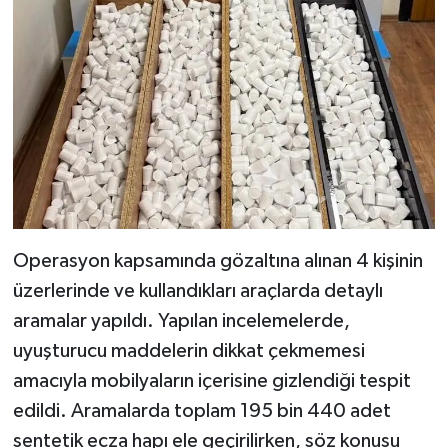
BİLİM TEKNOLOJİ
ASAYİŞ
SEÇİM 2015
ÇEVRE
BİLİM VE TEKNOLOJİ
Operasyon kapsamında gözaltına alınan 4 kişinin
YARIŞMALAR
üzerlerinde ve kullandıkları araçlarda detaylı
aramalar yapıldı. Yapılan incelemelerde,
TANITIM
uyuşturucu maddelerin dikkat çekmemesi
HABERDE İNSAN
amacıyla mobilyaların içerisine gizlendiği tespit
edildi. Aramalarda toplam 195 bin 440 adet
sentetik ecza hapı ele geçirilirken, söz konusu