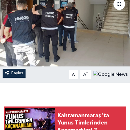
İLÇE HABERLERİ
KÜLTÜR-SANAT
KSÜ
DÜNYA
ROPORTAJ
Paylaş
-
+
A
A
MAGAZİN
KADIN-AİLE
YEREL YÖNETİM
Kahramanmaraş'ta
Yunus Timlerinden
MEDYA
Kaçamadılar! 2