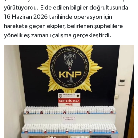
KİTAP
yürütüyordu. Elde edilen bilgiler doğrultusunda
16 Haziran 2026 tarihinde operasyon için
HEDEF2020
harekete geçen ekipler, belirlenen şüphelilere
OTOMOBİL
yönelik eş zamanlı çalışma gerçekleştirdi.
MİZAH
TARİH
Genel
Politika
YEREL
BÖLGEDEN