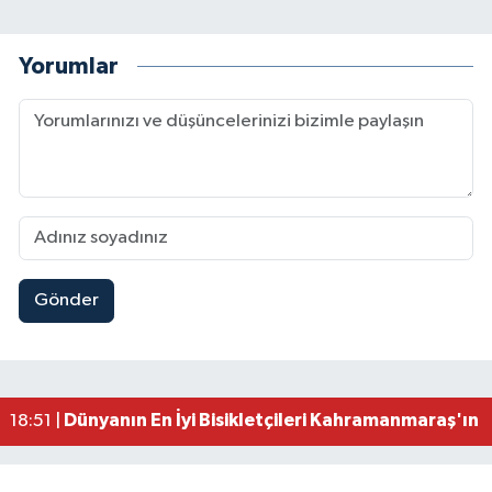
Yorumlar
Gönder
Mersin'de Tatil Kabusu! Kahramanmaraşlı Genç 
19:49 |
Kahramanmaraş'ta Eksik Belgesi Olan Tekneler
19:48 |
Onikişubat Belediyesi Gündüz Bakımevi İçin Kayıt
19:12 |
Kahramanmaraş'ta 29 Kilometrelik Grup Yolunda
19:10 |
Dünyanın En İyi Bisikletçileri Kahramanmaraş'ın Z
18:51 |
Kahramanmaraş'ta Zehir Tacirlerine Eş Zamanlı 
15:15 |
Kahramanmaraş'ta Gerçeğini Aratmayan Yangın 
14:54 |