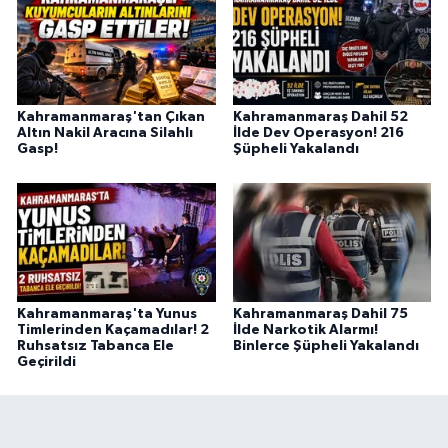
Kahramanmaraş'tan Çıkan
Kahramanmaraş Dahil 52
Altın Nakil Aracına Silahlı
İlde Dev Operasyon! 216
Gasp!
Şüpheli Yakalandı
Kahramanmaraş'ta Yunus
Kahramanmaraş Dahil 75
Timlerinden Kaçamadılar! 2
İlde Narkotik Alarmı!
Ruhsatsız Tabanca Ele
Binlerce Şüpheli Yakalandı
Geçirildi