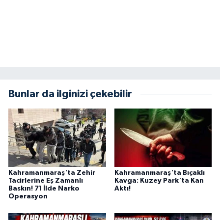
Bunlar da ilginizi çekebilir
Kahramanmaraş'ta Zehir
Kahramanmaraş'ta Bıçaklı
Tacirlerine Eş Zamanlı
Kavga: Kuzey Park'ta Kan
Baskın! 71 İlde Narko
Aktı!
Operasyon