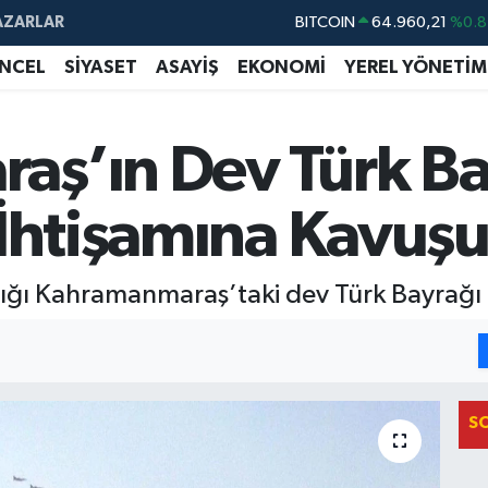
AZARLAR
DOLAR
47,7436
%0.1
EURO
55,2510
%0.3
NCEL
SİYASET
ASAYİŞ
EKONOMİ
YEREL YÖNETİM
STERLİN
64,4811
%0.3
GRAM ALTIN
6660.55
%0.0
ş’ın Dev Türk Ba
BİST100
13.779
%-1
 İhtişamına Kavuşu
BITCOIN
64.960,21
%0.8
ığı Kahramanmaraş’taki dev Türk Bayrağı r
I
S