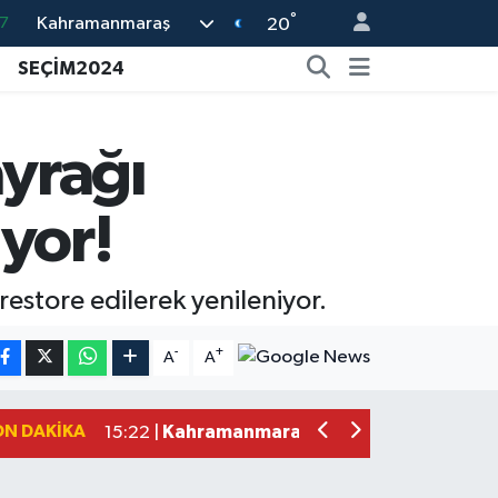
°
Kahramanmaraş
8
20
2
SEÇİM2024
8
3
yrağı
4
yor!
7
estore edilerek yenileniyor.
Kahramanmaraş'ta Uluslararası Bisikl
22:09 |
Kahramanmaraş'ta Pusula Maraş Eğit
20:14 |
-
+
A
A
Kahramanmaraş'ta Tarım İçin Su Sefe
20:05 |
Kahramanmaraş'ta 5 Kilometrelik Yol
20:02 |
ON DAKIKA
Kahramanmaraş'ta Şüpheli Ölüm! Uz
15:22 |
Kahramanmaraş'ta Korku Dolu Anlar!
15:10 |
Müge Anlı'da gündeme gelen Palu Aile
12:48 |