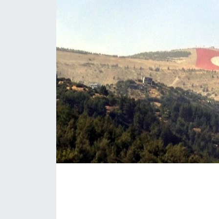
İLÇE HABERLERİ
KÜLTÜR-SANAT
KSÜ
DÜNYA
ROPORTAJ
MAGAZİN
KADIN-AİLE
YEREL YÖNETİM
MEDYA