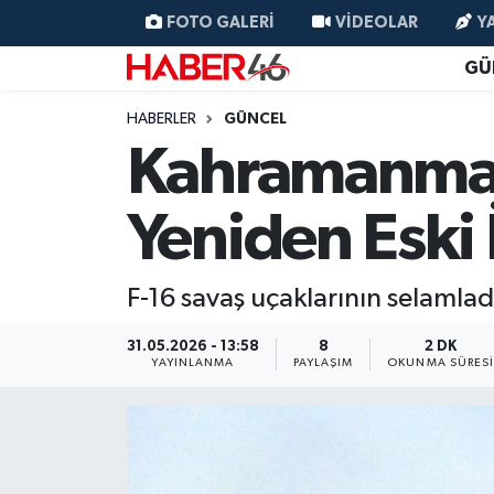
FOTO GALERI
VIDEOLAR
Y
GÜ
GÜNCEL
Nöbetçi Eczaneler
HABERLER
GÜNCEL
SİYASET
Hava Durumu
Kahramanmara
EKONOMİ
Kahramanmaraş Namaz Vakitleri
Yeniden Eski
SPOR
Trafik Durumu
F-16 savaş uçaklarının selamlad
YAŞAM
Süper Lig Puan Durumu ve Fikstür
31.05.2026 - 13:58
8
2 DK
TEKNOLOJİ
Tüm Manşetler
YAYINLANMA
PAYLAŞIM
OKUNMA SÜRES
SAĞLIK
Son Dakika Haberleri
EĞİTİM
Haber Arşivi