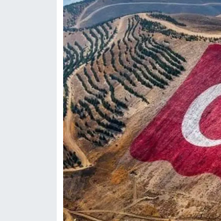
KİTAP
HEDEF2020
OTOMOBİL
MİZAH
TARİH
Genel
Politika
YEREL
BÖLGEDEN