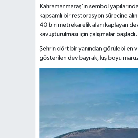
Kahramanmaraş’ın sembol yapılarından 
SEÇİM 2011
kapsamlı bir restorasyon sürecine alınd
40 bin metrekarelik alanı kaplayan dev 
ÜÇÜNCÜ SAYFA
kavuşturulması için çalışmalar başladı.
BİLİMNET
Şehrin dört bir yanından görülebilen 
gösterilen dev bayrak, kış boyu maruz 
Yemek
SİVİL TOPLUM
SEÇİM 2014
KİM KİMDİR
ÇEK GÖNDER