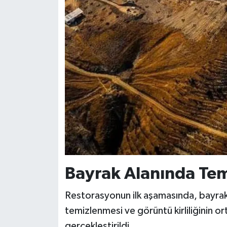
BİLİM TEKNOLOJİ
ASAYİŞ
SEÇİM 2015
ÇEVRE
BİLİM VE TEKNOLOJİ
YARIŞMALAR
TANITIM
Bayrak Alanında Temi
HABERDE İNSAN
Restorasyonun ilk aşamasında, bayrak
temizlenmesi ve görüntü kirliliğinin o
gerçekleştirildi.