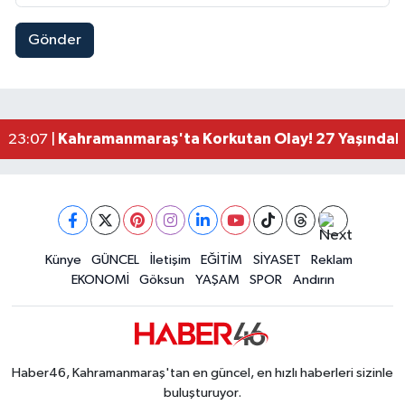
Gönder
Kahramanmaraş'ta Lütfi Köker Bulvarı Baştan S
00:01 |
Kahramanmaraş'ta Lüks Otomobil Dere Kenarında
23:36 |
Kahramanmaraş'ta Kaza: Otomobil Önce Traktö
23:28 |
Kahramanmaraş'ta 53 Yıllık Köprü Yıkılıyor! Yer
23:11 |
Kahramanmaraş'ta Korkutan Olay! 27 Yaşındaki
23:07 |
Kahramanmaraşlı İşçi Adana'daki Tünel Faciasın
17:19 |
Kahramanmaraş'ta Kayıp Çocuk Sulama Kanalın
15:00 |
Kahramanmaraş'ta Zakkum Rüzgârı! KAFUM Tıkl
12:28 |
Kahramanmaraş'ta Kasten Öldürme ve Fuhşa Teşvi
12:18 |
Çerçeve Yasa Adalet Komisyonu'ndan Geçti! Gö
Künye
GÜNCEL
İletişim
EĞİTİM
SİYASET
Reklam
09:11 |
EKONOMİ
Göksun
YAŞAM
SPOR
Andırın
Kahramanmaraş'taki Okul Saldırısı TBMM Günde
09:04 |
Haber46, Kahramanmaraş'tan en güncel, en hızlı haberleri sizinle
buluşturuyor.