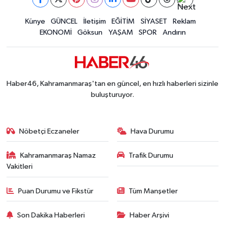
İLÇE HABERLERİ
Künye
GÜNCEL
İletişim
EĞİTİM
SİYASET
Reklam
EKONOMİ
Göksun
YAŞAM
SPOR
Andırın
KÜLTÜR-SANAT
KSÜ
Haber46, Kahramanmaraş'tan en güncel, en hızlı haberleri sizinle
DÜNYA
buluşturuyor.
ROPORTAJ
Nöbetçi Eczaneler
Hava Durumu
MAGAZİN
Kahramanmaraş Namaz
Trafik Durumu
Vakitleri
KADIN-AİLE
Puan Durumu ve Fikstür
Tüm Manşetler
YEREL YÖNETİM
Son Dakika Haberleri
Haber Arşivi
MEDYA