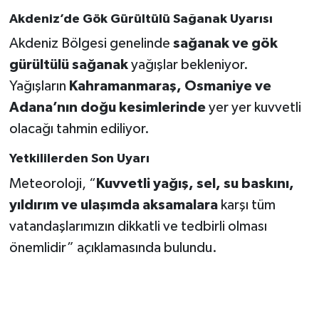
BİLİM TEKNOLOJİ
Akdeniz’de Gök Gürültülü Sağanak Uyarısı
Akdeniz Bölgesi genelinde
sağanak ve gök
ASAYİŞ
gürültülü sağanak
yağışlar bekleniyor.
SEÇİM 2015
Yağışların
Kahramanmaraş, Osmaniye ve
Adana’nın doğu kesimlerinde
yer yer kuvvetli
ÇEVRE
olacağı tahmin ediliyor.
BİLİM VE TEKNOLOJİ
Yetkililerden Son Uyarı
Meteoroloji, “
Kuvvetli yağış, sel, su baskını,
YARIŞMALAR
yıldırım ve ulaşımda aksamalara
karşı tüm
vatandaşlarımızın dikkatli ve tedbirli olması
TANITIM
önemlidir” açıklamasında bulundu.
HABERDE İNSAN