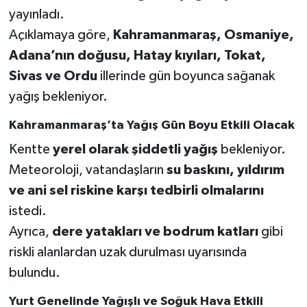
yayınladı.
SEÇİM 2011
Açıklamaya göre,
Kahramanmaraş, Osmaniye,
Adana’nın doğusu, Hatay kıyıları, Tokat,
ÜÇÜNCÜ SAYFA
Sivas ve Ordu
illerinde gün boyunca sağanak
yağış bekleniyor.
BİLİMNET
Kahramanmaraş’ta Yağış Gün Boyu Etkili Olacak
Yemek
Kentte
yerel olarak şiddetli yağış
bekleniyor.
Meteoroloji, vatandaşların
su baskını, yıldırım
SİVİL TOPLUM
ve ani sel riskine karşı tedbirli olmalarını
SEÇİM 2014
istedi.
Ayrıca,
dere yatakları ve bodrum katları
gibi
KİM KİMDİR
riskli alanlardan uzak durulması uyarısında
bulundu.
ÇEK GÖNDER
Yurt Genelinde Yağışlı ve Soğuk Hava Etkili