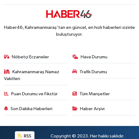
Kahramanmaraş'ta Hacı Murat Caddesi Baştan S
12:20 |
Kahramanmaraş'ta Madrigal Coşkusu! Fuar Alanı
12:09 |
Kahramanmaraş'ta Said Bey Sitesi Davasında 3 K
12:06 |
Haber46, Kahramanmaraş'tan en güncel, en hızlı haberleri sizinle
buluşturuyor.
Nöbetçi Eczaneler
Hava Durumu
Kahramanmaraş Namaz
Trafik Durumu
Vakitleri
Puan Durumu ve Fikstür
Tüm Manşetler
Son Dakika Haberleri
Haber Arşivi
RSS
Copyright © 2023. Her hakkı saklıdır.