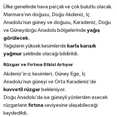
KİTAP
Ülke genelinde hava parçalı ve çok bulutlu olacak.
Marmara’nın doğusu, Doğu Akdeniz, İç
HEDEF2020
Anadolu’nun güney ve doğusu, Karadeniz, Doğu
OTOMOBİL
ve Güneydoğu Anadolu bölgelerinde
yağış
görülecek
.
MİZAH
Yağışların yüksek kesimlerde
karla karışık
yağmur
şeklinde olacağı bildirildi.
TARİH
Rüzgar ve Fırtına Etkisi Artıyor
Genel
Akdeniz’in iç kesimleri, Güney Ege, İç
Anadolu’nun güneyi ve Orta Karadeniz’de
Politika
kuvvetli rüzgar
bekleniyor.
YEREL
Doğu Anadolu’da ise güneyli yönlerden esecek
rüzgarların
fırtına
seviyesine ulaşabileceği
BÖLGEDEN
kaydedildi.