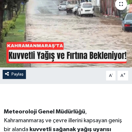
İLÇE HABERLERİ
KÜLTÜR-SANAT
KSÜ
DÜNYA
ROPORTAJ
Paylaş
-
+
A
A
MAGAZİN
KADIN-AİLE
Meteoroloji Genel Müdürlüğü
,
YEREL YÖNETİM
Kahramanmaraş ve çevre illerini kapsayan geniş
bir alanda
kuvvetli sağanak yağış uyarısı
MEDYA