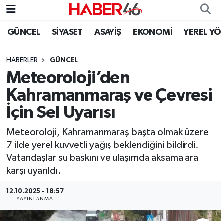
GÜNCEL
SİYASET
ASAYİŞ
EKONOMİ
YEREL Y
GÜNCEL
Nöbetçi Eczaneler
HABERLER
GÜNCEL
SİYASET
Hava Durumu
Meteoroloji’den
EKONOMİ
Kahramanmaraş Namaz Vakitleri
Kahramanmaraş ve Çevresi
İçin Sel Uyarısı
SPOR
Trafik Durumu
Meteoroloji, Kahramanmaraş başta olmak üzere
YAŞAM
Süper Lig Puan Durumu ve Fikstür
7 ilde yerel kuvvetli yağış beklendiğini bildirdi.
Vatandaşlar su baskını ve ulaşımda aksamalara
TEKNOLOJİ
Tüm Manşetler
karşı uyarıldı.
SAĞLIK
Son Dakika Haberleri
12.10.2025 - 18:57
YAYINLANMA
EĞİTİM
Haber Arşivi