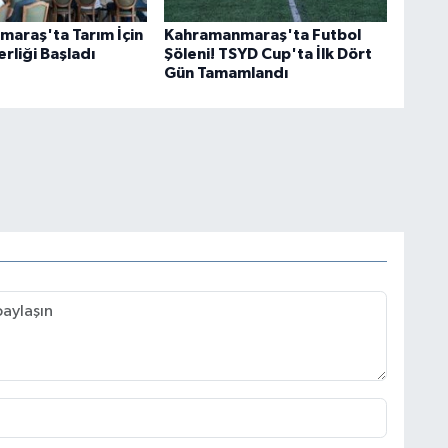
araş'ta Tarım İçin
Kahramanmaraş'ta Futbol
rliği Başladı
Şöleni! TSYD Cup'ta İlk Dört
Gün Tamamlandı