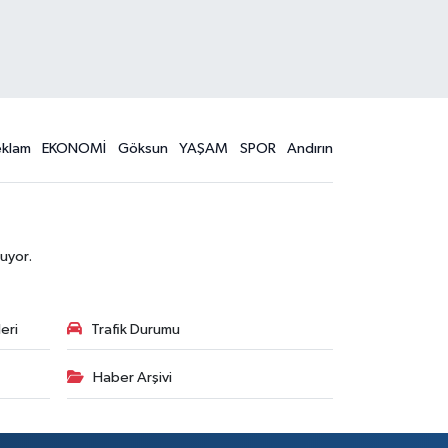
eklam
EKONOMİ
Göksun
YAŞAM
SPOR
Andırın
uyor.
eri
Trafik Durumu
Haber Arşivi