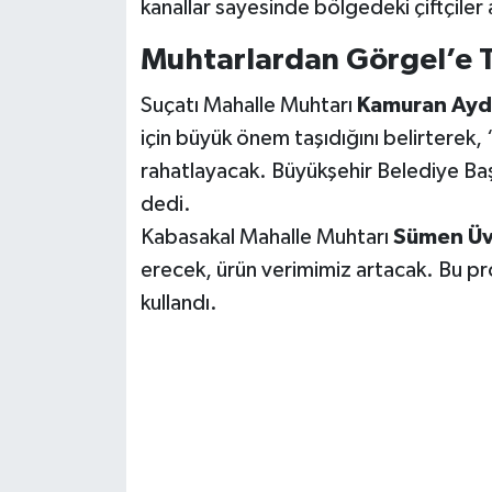
kanallar sayesinde bölgedeki çiftçiler 
KİTAP
Muhtarlardan Görgel’e 
HEDEF2020
Suçatı Mahalle Muhtarı
Kamuran Ay
OTOMOBİL
için büyük önem taşıdığını belirterek, 
rahatlayacak. Büyükşehir Belediye Ba
MİZAH
dedi.
TARİH
Kabasakal Mahalle Muhtarı
Sümen Üv
erecek, ürün verimimiz artacak. Bu pro
Genel
kullandı.
Politika
YEREL
BÖLGEDEN