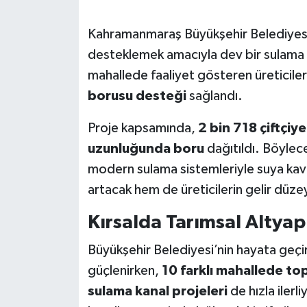
SEÇİM 2011
Kahramanmaraş Büyükşehir Belediyesi, 
desteklemek amacıyla dev bir sulama p
ÜÇÜNCÜ SAYFA
mahallede faaliyet gösteren üreticil
borusu desteği
sağlandı.
BİLİMNET
Proje kapsamında,
2 bin 718 çiftçiy
Yemek
uzunluğunda boru
dağıtıldı. Böylec
modern sulama sistemleriyle suya kavu
SİVİL TOPLUM
artacak hem de üreticilerin gelir düze
SEÇİM 2014
Kırsalda Tarımsal Altyap
KİM KİMDİR
Büyükşehir Belediyesi’nin hayata geçird
güçlenirken,
10 farklı mahallede to
ÇEK GÖNDER
sulama kanal projeleri
de hızla iler