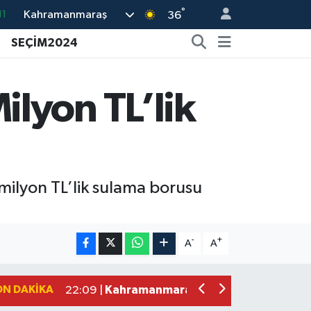
°
Kahramanmaraş
11
36
18
SEÇİM2024
32
38
lyon TL’lik
03
14
milyon TL’lik sulama borusu
Kahramanmaraş'ta Zakkum Rüzgârı! K
12:28 |
Kahramanmaraş'ta Kasten Öldürme ve 
12:18 |
-
+
A
A
Çerçeve Yasa Adalet Komisyonu'ndan
09:11 |
Kahramanmaraş'taki Okul Saldırısı 
09:04 |
ON DAKIKA
Kahramanmaraş'ta Uluslararası Bisikl
22:09 |
Kahramanmaraş'ta Pusula Maraş Eğit
20:14 |