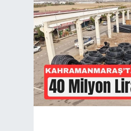
İLÇE HABERLERİ
KÜLTÜR-SANAT
KSÜ
DÜNYA
ROPORTAJ
MAGAZİN
KADIN-AİLE
YEREL YÖNETİM
MEDYA