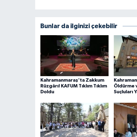
BİLİM TEKNOLOJİ
ASAYİŞ
Bunlar da ilginizi çekebilir
SEÇİM 2015
ÇEVRE
BİLİM VE TEKNOLOJİ
Kahramanmaraş'ta Zakkum
Kahraman
YARIŞMALAR
Rüzgârı! KAFUM Tıklım Tıklım
Öldürme v
Doldu
Suçluları 
TANITIM
HABERDE İNSAN