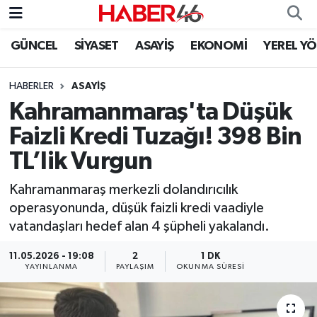
GÜNCEL
SİYASET
ASAYİŞ
EKONOMİ
YEREL Y
GÜNCEL
Nöbetçi Eczaneler
HABERLER
ASAYİŞ
SİYASET
Hava Durumu
Kahramanmaraş'ta Düşük
EKONOMİ
Kahramanmaraş Namaz Vakitleri
Faizli Kredi Tuzağı! 398 Bin
TL’lik Vurgun
SPOR
Trafik Durumu
Kahramanmaraş merkezli dolandırıcılık
YAŞAM
Süper Lig Puan Durumu ve Fikstür
operasyonunda, düşük faizli kredi vaadiyle
vatandaşları hedef alan 4 şüpheli yakalandı.
TEKNOLOJİ
Tüm Manşetler
11.05.2026 - 19:08
2
1 DK
YAYINLANMA
PAYLAŞIM
OKUNMA SÜRESI
SAĞLIK
Son Dakika Haberleri
EĞİTİM
Haber Arşivi