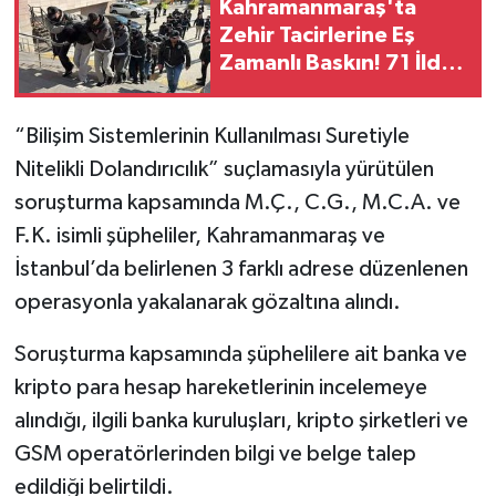
Kahramanmaraş'ta
KİTAP
Zehir Tacirlerine Eş
Zamanlı Baskın! 71 İlde
HEDEF2020
Narko Operasyon
OTOMOBİL
“Bilişim Sistemlerinin Kullanılması Suretiyle
Nitelikli Dolandırıcılık” suçlamasıyla yürütülen
MİZAH
soruşturma kapsamında M.Ç., C.G., M.C.A. ve
TARİH
F.K. isimli şüpheliler, Kahramanmaraş ve
İstanbul’da belirlenen 3 farklı adrese düzenlenen
Genel
operasyonla yakalanarak gözaltına alındı.
Politika
Soruşturma kapsamında şüphelilere ait banka ve
kripto para hesap hareketlerinin incelemeye
YEREL
alındığı, ilgili banka kuruluşları, kripto şirketleri ve
GSM operatörlerinden bilgi ve belge talep
BÖLGEDEN
edildiği belirtildi.