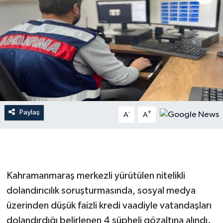
İLÇE HABERLERİ
KÜLTÜR-SANAT
KSÜ
DÜNYA
Paylaş
-
+
A
A
ROPORTAJ
MAGAZİN
KADIN-AİLE
Kahramanmaraş merkezli yürütülen nitelikli
dolandırıcılık soruşturmasında, sosyal medya
YEREL YÖNETİM
üzerinden düşük faizli kredi vaadiyle vatandaşları
dolandırdığı belirlenen 4 şüpheli gözaltına alındı.
MEDYA