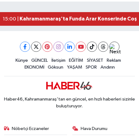
Kahramanmaraş’ta Otomobil Yan Yattı: 3 Yaralı
23:48 |
Kahramanmaraş’ta orman yangını kontrol altına
16:48 |
Kahramanmaraş'ta Funda Arar Konserinde Coşku
15:00 |
Kahramanmaraş Depreminin Etkisi Bitmedi? Uzma
11:18 |
Kahramanmaraşlı Kaptan Bodrum'da Teknede 
09:30 |
Gaziantep Nurdağı'nda 4.5 Büyüklüğünde Depre
08:12 |
Künye
GÜNCEL
İletişim
EĞİTİM
SİYASET
Reklam
EKONOMİ
Göksun
YAŞAM
SPOR
Andırın
Haber46, Kahramanmaraş'tan en güncel, en hızlı haberleri sizinle
buluşturuyor.
Nöbetçi Eczaneler
Hava Durumu