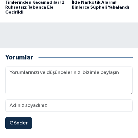
Timlerinden Kaçamadılar! 2
İlde Narkotik Alarmı!
Ruhsatsız Tabanca Ele
Binlerce Şüpheli Yakalandı
Geçirildi
Yorumlar
Gönder
Kahramanmaraş Elbistan’da İdris Altun Taziye ve
23:59 |
Kahramanmaraş Ağustos Fuarı'nda Ailelere Öze
23:51 |