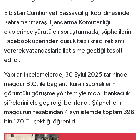
Elbistan Cumhuriyet Başsavcılığı koordinesinde
SEÇİM 2011
Kahramanmaraş İl Jandarma Komutanlığı
ÜÇÜNCÜ SAYFA
ekiplerince yürütülen soruşturmada, şüphelilerin
Facebook üzerinden düşük faizli kredi reklamı
BİLİMNET
vererek vatandaşlarla iletişime geçtiği tespit
edildi.
Yemek
Yapılan incelemelerde, 30 Eylül 2025 tarihinde
SİVİL TOPLUM
mağdur B.C. ile bağlantı kuran şüphelilerin
görüntülü görüşme yöntemiyle mobil bankacılık
SEÇİM 2014
şifrelerini ele geçirdiği belirlendi. Şüphelilerin
KİM KİMDİR
mağdurun hesabından 4 ayrı işlemde toplam 398
bin 170 TL çektiği öğrenildi.
ÇEK GÖNDER