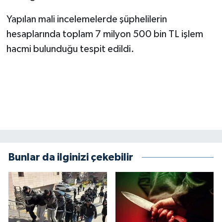
BİLİM TEKNOLOJİ
Yapılan mali incelemelerde şüphelilerin
hesaplarında toplam 7 milyon 500 bin TL işlem
ASAYİŞ
hacmi bulunduğu tespit edildi.
SEÇİM 2015
ÇEVRE
BİLİM VE TEKNOLOJİ
YARIŞMALAR
Bunlar da ilginizi çekebilir
TANITIM
HABERDE İNSAN