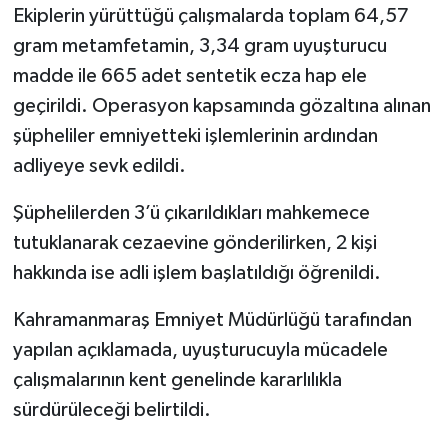
KİTAP
Ekiplerin yürüttüğü çalışmalarda toplam 64,57
gram metamfetamin, 3,34 gram uyuşturucu
HEDEF2020
madde ile 665 adet sentetik ecza hap ele
geçirildi. Operasyon kapsamında gözaltına alınan
OTOMOBİL
şüpheliler emniyetteki işlemlerinin ardından
MİZAH
adliyeye sevk edildi.
TARİH
Şüphelilerden 3’ü çıkarıldıkları mahkemece
tutuklanarak cezaevine gönderilirken, 2 kişi
Genel
hakkında ise adli işlem başlatıldığı öğrenildi.
Politika
Kahramanmaraş Emniyet Müdürlüğü tarafından
yapılan açıklamada, uyuşturucuyla mücadele
YEREL
çalışmalarının kent genelinde kararlılıkla
sürdürüleceği belirtildi.
BÖLGEDEN