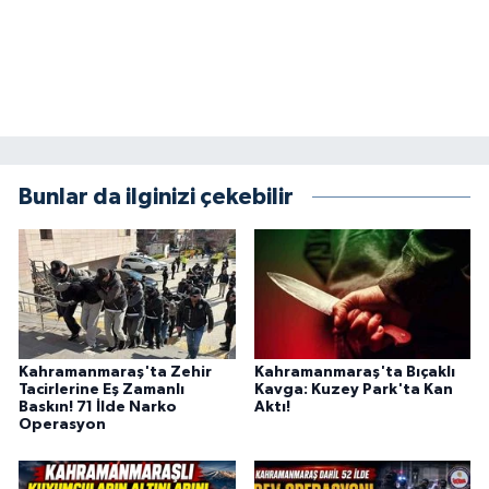
BİLİM TEKNOLOJİ
ASAYİŞ
SEÇİM 2015
ÇEVRE
Bunlar da ilginizi çekebilir
BİLİM VE TEKNOLOJİ
YARIŞMALAR
TANITIM
Kahramanmaraş'ta Zehir
Kahramanmaraş'ta Bıçaklı
Tacirlerine Eş Zamanlı
Kavga: Kuzey Park'ta Kan
Baskın! 71 İlde Narko
Aktı!
HABERDE İNSAN
Operasyon