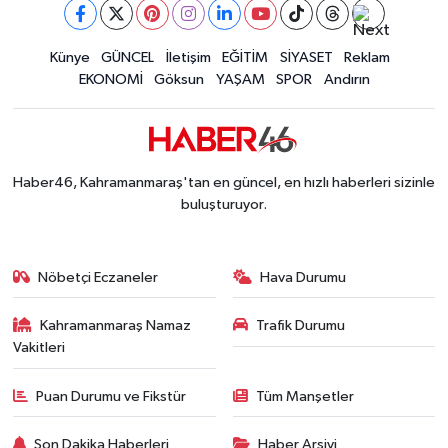
Kahramanmaraş'ta Kayıp Çocuk Sulama Kanalın
15:00 |
Kahramanmaraş'ta Zakkum Rüzgârı! KAFUM Tıkl
12:28 |
Kahramanmaraş'ta Kasten Öldürme ve Fuhşa Teşvi
Künye
GÜNCEL
İletişim
EĞİTİM
SİYASET
Reklam
12:18 |
EKONOMİ
Göksun
YAŞAM
SPOR
Andırın
Çerçeve Yasa Adalet Komisyonu'ndan Geçti! Gö
09:11 |
Kahramanmaraş'taki Okul Saldırısı TBMM Günde
09:04 |
Haber46, Kahramanmaraş'tan en güncel, en hızlı haberleri sizinle
buluşturuyor.
Nöbetçi Eczaneler
Hava Durumu
Kahramanmaraş Namaz
Trafik Durumu
Vakitleri
Puan Durumu ve Fikstür
Tüm Manşetler
Son Dakika Haberleri
Haber Arşivi