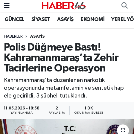
GÜNCEL
SİYASET
ASAYİŞ
EKONOMİ
YEREL Y
GÜNCEL
Nöbetçi Eczaneler
HABERLER
ASAYİŞ
SİYASET
Hava Durumu
Polis Düğmeye Bastı!
EKONOMİ
Kahramanmaraş Namaz Vakitleri
Kahramanmaraş’ta Zehir
Tacirlerine Operasyon
SPOR
Trafik Durumu
Kahramanmaraş’ta düzenlenen narkotik
YAŞAM
Süper Lig Puan Durumu ve Fikstür
operasyonunda metamfetamin ve sentetik hap
ele geçirildi, 3 şüpheli tutuklandı.
TEKNOLOJİ
Tüm Manşetler
11.05.2026 - 18:58
2
1 DK
YAYINLANMA
PAYLAŞIM
OKUNMA SÜRESI
SAĞLIK
Son Dakika Haberleri
EĞİTİM
Haber Arşivi