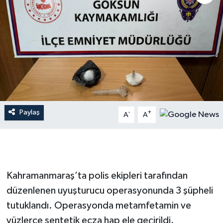
İLÇE HABERLERİ
KÜLTÜR-SANAT
KSÜ
DÜNYA
Paylaş
-
+
A
A
ROPORTAJ
MAGAZİN
KADIN-AİLE
Kahramanmaraş’ta polis ekipleri tarafından
düzenlenen uyuşturucu operasyonunda 3 şüpheli
YEREL YÖNETİM
tutuklandı. Operasyonda metamfetamin ve
yüzlerce sentetik ecza hap ele geçirildi.
MEDYA