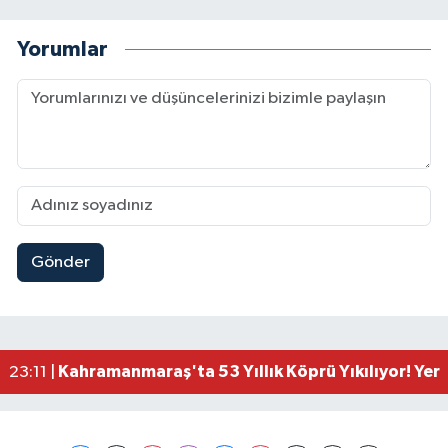
Yorumlar
Gönder
Gaziantep Nurdağı'nda 4.5 Büyüklüğünde Depre
08:12 |
Kahramanmaraş'ta Lütfi Köker Bulvarı Baştan S
00:01 |
Kahramanmaraş'ta Lüks Otomobil Dere Kenarında
23:36 |
Kahramanmaraş'ta Kaza: Otomobil Önce Traktö
23:28 |
Kahramanmaraş'ta 53 Yıllık Köprü Yıkılıyor! Yer
23:11 |
Kahramanmaraş'ta Korkutan Olay! 27 Yaşındaki
23:07 |
Kahramanmaraşlı İşçi Adana'daki Tünel Faciasın
17:19 |