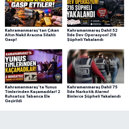
Kahramanmaraş'tan Çıkan
Kahramanmaraş Dahil 52
Altın Nakil Aracına Silahlı
İlde Dev Operasyon! 216
Gasp!
Şüpheli Yakalandı
Kahramanmaraş'ta Yunus
Kahramanmaraş Dahil 75
Timlerinden Kaçamadılar! 2
İlde Narkotik Alarmı!
Ruhsatsız Tabanca Ele
Binlerce Şüpheli Yakalandı
Geçirildi