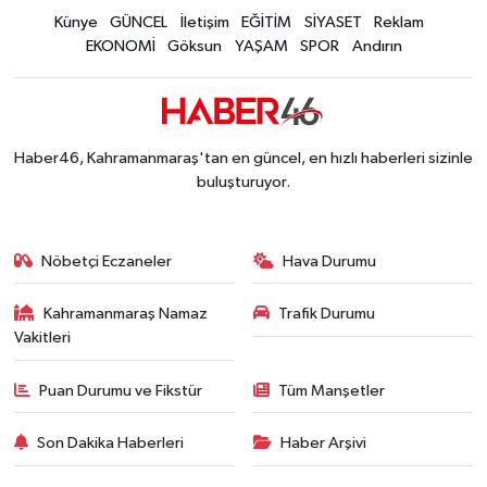
Mersin'de Tatil Kabusu! Kahramanmaraşlı Genç 
Künye
GÜNCEL
İletişim
EĞİTİM
SİYASET
Reklam
19:49 |
EKONOMİ
Göksun
YAŞAM
SPOR
Andırın
Kahramanmaraş'ta Eksik Belgesi Olan Tekneler
19:48 |
Onikişubat Belediyesi Gündüz Bakımevi İçin Kayıt
19:12 |
Kahramanmaraş'ta 29 Kilometrelik Grup Yolunda
19:10 |
Dünyanın En İyi Bisikletçileri Kahramanmaraş'ın Z
18:51 |
Haber46, Kahramanmaraş'tan en güncel, en hızlı haberleri sizinle
buluşturuyor.
Nöbetçi Eczaneler
Hava Durumu
Kahramanmaraş Namaz
Trafik Durumu
Vakitleri
Puan Durumu ve Fikstür
Tüm Manşetler
Son Dakika Haberleri
Haber Arşivi