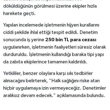
döküldüğünün görülmesi üzerine ekipler hızla
SEÇİM 2011
harekete geçti.
ÜÇÜNCÜ SAYFA
Yapılan incelemede işletmenin hijyen kurallarını
ciddi şekilde ihlal ettiği tespit edildi. Denetim
BİLİMNET
sonucunda iş yerine
250 bin TL para cezası
uygulanırken, işletmenin faaliyetleri süresiz olarak
Yemek
durduruldu. İşletmenin kullandığı baraka tipi yapı
SİVİL TOPLUM
da zabıta ekiplerince tamamen kaldırıldı.
Yetkililer, benzer olaylara karşı sıkı tedbirler
SEÇİM 2014
alınacağını belirterek, “Halk sağlığını riske atan
KİM KİMDİR
hiçbir uygulamaya izin vermeyeceğiz. Denetimler
aralıksız devam edecek.” açıklamasında bulundu.
ÇEK GÖNDER