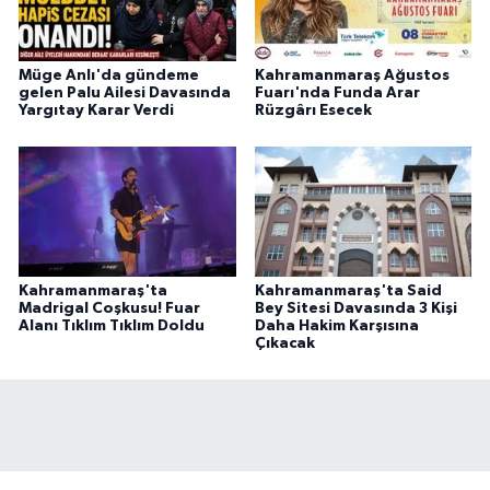
BİLİM TEKNOLOJİ
ASAYİŞ
Müge Anlı'da gündeme
Kahramanmaraş Ağustos
gelen Palu Ailesi Davasında
Fuarı'nda Funda Arar
Yargıtay Karar Verdi
Rüzgârı Esecek
SEÇİM 2015
ÇEVRE
BİLİM VE TEKNOLOJİ
Kahramanmaraş'ta
Kahramanmaraş'ta Said
YARIŞMALAR
Madrigal Coşkusu! Fuar
Bey Sitesi Davasında 3 Kişi
Alanı Tıklım Tıklım Doldu
Daha Hakim Karşısına
Çıkacak
TANITIM
HABERDE İNSAN