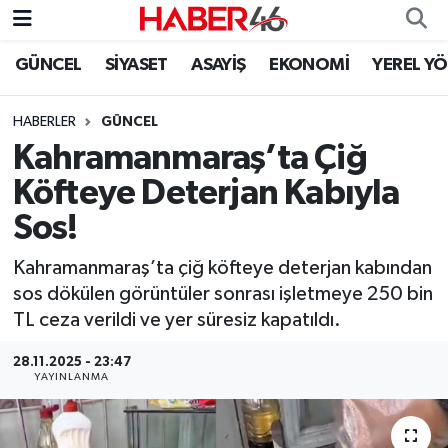
GÜNCEL
SİYASET
ASAYİŞ
EKONOMİ
YEREL Y
GÜNCEL
Nöbetçi Eczaneler
HABERLER
GÜNCEL
SİYASET
Hava Durumu
Kahramanmaraş’ta Çiğ
EKONOMİ
Kahramanmaraş Namaz Vakitleri
Köfteye Deterjan Kabıyla
Sos!
SPOR
Trafik Durumu
Kahramanmaraş’ta çiğ köfteye deterjan kabından
YAŞAM
Süper Lig Puan Durumu ve Fikstür
sos dökülen görüntüler sonrası işletmeye 250 bin
TL ceza verildi ve yer süresiz kapatıldı.
TEKNOLOJİ
Tüm Manşetler
28.11.2025 - 23:47
YAYINLANMA
SAĞLIK
Son Dakika Haberleri
EĞİTİM
Haber Arşivi