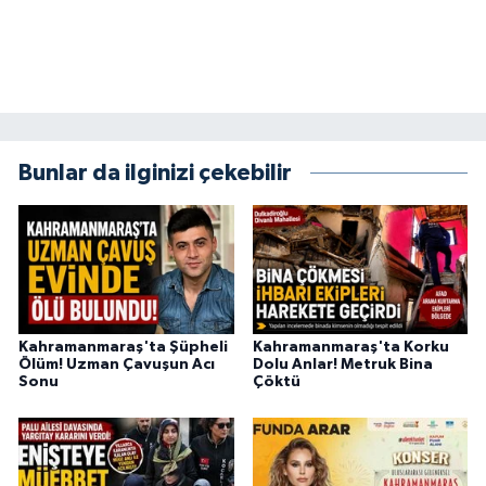
KİTAP
HEDEF2020
OTOMOBİL
Bunlar da ilginizi çekebilir
MİZAH
TARİH
Genel
Politika
Kahramanmaraş'ta Şüpheli
Kahramanmaraş'ta Korku
Ölüm! Uzman Çavuşun Acı
Dolu Anlar! Metruk Bina
Sonu
Çöktü
YEREL
BÖLGEDEN