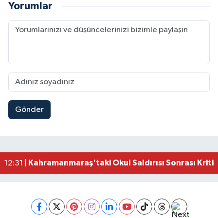
Yorumlar
Gönder
Kahramanmaraş'ta Şüpheli Ölüm! Uzman Çavuşu
15:22 |
Kahramanmaraş'ta Korku Dolu Anlar! Metruk Bi
15:10 |
Müge Anlı'da gündeme gelen Palu Ailesi Davasın
12:48 |
Tayland'daki Okul Saldırısı Kahramanmaraş Acısı
12:39 |
Kahramanmaraş'taki Okul Saldırısı Sonrası Kritik
12:31 |
Kahramanmaraş Ağustos Fuarı'nda Funda Arar R
12:31 |
Kahramanmaraş'ta Hacı Murat Caddesi Baştan S
12:20 |
Kahramanmaraş'ta Madrigal Coşkusu! Fuar Alanı
12:09 |
Kahramanmaraş'ta Said Bey Sitesi Davasında 3 K
12:06 |