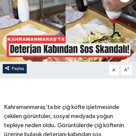
İLÇE HABERLERİ
KÜLTÜR-SANAT
KSÜ
DÜNYA
Paylaş
-
+
A
A
ROPORTAJ
MAGAZİN
KADIN-AİLE
Kahramanmaraş’ta bir çiğ köfte işletmesinde
çekilen görüntüler, sosyal medyada yoğun
YEREL YÖNETİM
tepkiye neden oldu. Görüntülerde çiğ köftenin
üzerine bulaşık deterjanı kabından sos
MEDYA