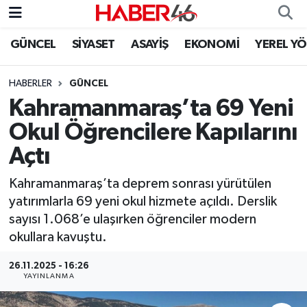
GÜNCEL
SİYASET
ASAYİŞ
EKONOMİ
YEREL Y
GÜNCEL
Nöbetçi Eczaneler
HABERLER
GÜNCEL
SİYASET
Hava Durumu
Kahramanmaraş’ta 69 Yeni
EKONOMİ
Kahramanmaraş Namaz Vakitleri
Okul Öğrencilere Kapılarını
Açtı
SPOR
Trafik Durumu
Kahramanmaraş’ta deprem sonrası yürütülen
YAŞAM
Süper Lig Puan Durumu ve Fikstür
yatırımlarla 69 yeni okul hizmete açıldı. Derslik
sayısı 1.068’e ulaşırken öğrenciler modern
TEKNOLOJİ
Tüm Manşetler
okullara kavuştu.
SAĞLIK
Son Dakika Haberleri
26.11.2025 - 16:26
YAYINLANMA
EĞİTİM
Haber Arşivi