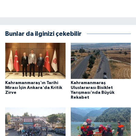
BİLİM TEKNOLOJİ
ASAYİŞ
Bunlar da ilginizi çekebilir
SEÇİM 2015
ÇEVRE
BİLİM VE TEKNOLOJİ
YARIŞMALAR
Kahramanmaraş'ın Tarihi
Kahramanmaraş
Mirası İçin Ankara'da Kritik
Uluslararası Bisiklet
Zirve
Yarışması'nda Büyük
Rekabet
TANITIM
HABERDE İNSAN