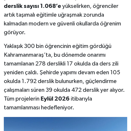
derslik sayısı 1.068’e
yükselirken, öğrenciler
SEÇİM 2011
artık taşımalı eğitimle uğraşmak zorunda
kalmadan modern ve güvenli okullarda öğrenim
ÜÇÜNCÜ SAYFA
görüyor.
BİLİMNET
Yaklaşık 300 bin öğrencinin eğitim gördüğü
Kahramanmaraş’ta, bu dönemde onarımı
Yemek
tamamlanan 278 derslikli 17 okulda da ders zili
yeniden çaldı. Şehirde yapımı devam eden 105
SİVİL TOPLUM
okulda 1.792 derslik bulunurken, güçlendirme
SEÇİM 2014
çalışmaları süren 39 okulda 472 derslik yer alıyor.
Tüm projelerin
Eylül 2026
itibarıyla
KİM KİMDİR
tamamlanması hedefleniyor.
ÇEK GÖNDER