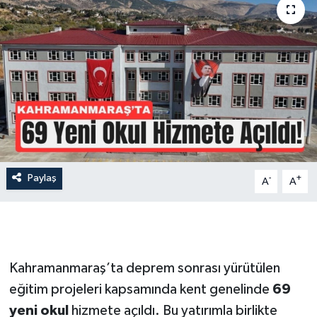
İLÇE HABERLERİ
KÜLTÜR-SANAT
KSÜ
DÜNYA
ROPORTAJ
Paylaş
-
+
A
A
MAGAZİN
KADIN-AİLE
Kahramanmaraş’ta deprem sonrası yürütülen
YEREL YÖNETİM
eğitim projeleri kapsamında kent genelinde
69
yeni okul
hizmete açıldı. Bu yatırımla birlikte
MEDYA