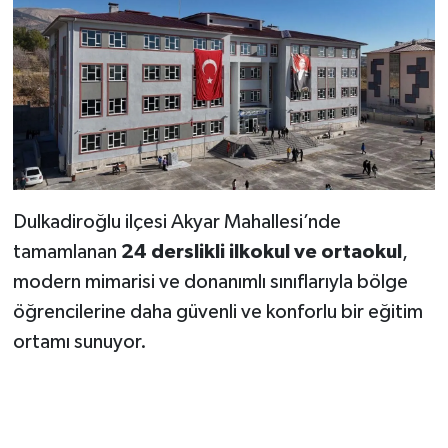
KİTAP
HEDEF2020
OTOMOBİL
MİZAH
TARİH
Dulkadiroğlu ilçesi Akyar Mahallesi’nde
tamamlanan
24 derslikli ilkokul ve ortaokul
,
Genel
modern mimarisi ve donanımlı sınıflarıyla bölge
öğrencilerine daha güvenli ve konforlu bir eğitim
Politika
ortamı sunuyor.
YEREL
BÖLGEDEN