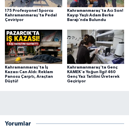
175 Profesyonel Sporcu
Kahramanmaraş'ta Acı Son!
Kahramanmaraş'ta Pedal
Kayıp Yaşlı Adam Berke
Çeviriyor
Barajı'nda Bulundu
Kahramanmaraş'ta İş
Kahramanmaraş'ta Genç
Kazası Can Aldı: Reklam
KAMEK'e Yoğun İlgi! 460
Panosu Çarptı, Araçtan
Genç Yaz Tatilini Üreterek
Düştü!
Geçiriyor
Yorumlar