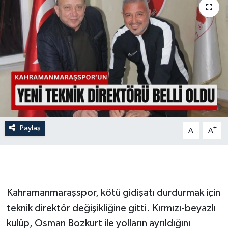
İLÇE HABERLERİ
KÜLTÜR-SANAT
KSÜ
DÜNYA
ROPORTAJ
Paylaş
-
+
A
A
MAGAZİN
KADIN-AİLE
Kahramanmaraşspor, kötü gidişatı durdurmak için
YEREL YÖNETİM
teknik direktör değişikliğine gitti. Kırmızı-beyazlı
kulüp, Osman Bozkurt ile yolların ayrıldığını
MEDYA