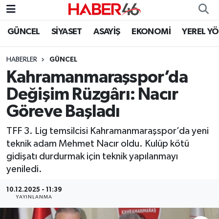
GÜNCEL
SİYASET
ASAYİŞ
EKONOMİ
YEREL Y
GÜNCEL
Nöbetçi Eczaneler
HABERLER
GÜNCEL
SİYASET
Hava Durumu
Kahramanmaraşspor’da
EKONOMİ
Kahramanmaraş Namaz Vakitleri
Değişim Rüzgârı: Nacır
Göreve Başladı
SPOR
Trafik Durumu
TFF 3. Lig temsilcisi Kahramanmaraşspor’da yeni
YAŞAM
Süper Lig Puan Durumu ve Fikstür
teknik adam Mehmet Nacır oldu. Kulüp kötü
gidişatı durdurmak için teknik yapılanmayı
TEKNOLOJİ
Tüm Manşetler
yeniledi.
SAĞLIK
Son Dakika Haberleri
10.12.2025 - 11:39
YAYINLANMA
EĞİTİM
Haber Arşivi