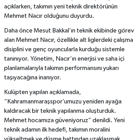
açıklarken, takımın yeni teknik direktörünün
SEÇİM 2011
Mehmet Nacır olduğunu duyurdu.
Daha önce Mesut Bakkal’ın teknik ekibinde görev
ÜÇÜNCÜ SAYFA
alan Mehmet Nacır, özellikle alt liglerdeki çalışma
BİLİMNET
disiplini ve genç oyuncularla kurduğu sistemle
tanınıyor. Yönetim, Nacır’ın enerjisi ve saha içi
Yemek
planlamalarıyla takımın performansını yukarı
taşıyacağına inanıyor.
SİVİL TOPLUM
Kulüpten yapılan açıklamada,
SEÇİM 2014
“Kahramanmaraşspor’umuzu yeniden ayağa
KİM KİMDİR
kaldıracak bir teknik yapılanma oluşturduk.
Mehmet hocamıza güveniyoruz” denildi. Yeni
ÇEK GÖNDER
teknik adamın ilk hedefi, takımın moralini
yükseltmek ve düşme hattından uzaklaşmak