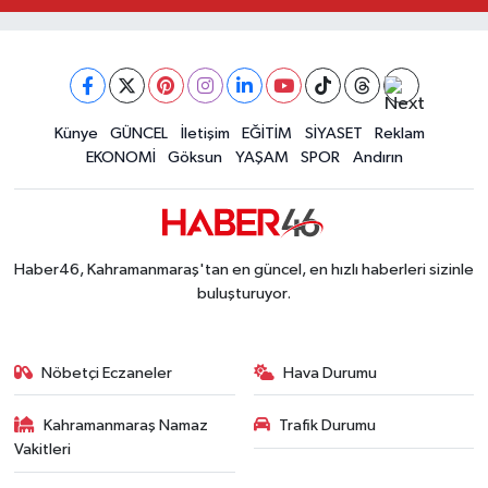
Kahramanmaraş'ta Korkutan Olay! 27 Yaşındaki
23:07 |
Kahramanmaraşlı İşçi Adana'daki Tünel Faciasın
17:19 |
Kahramanmaraş'ta Kayıp Çocuk Sulama Kanalın
15:00 |
Kahramanmaraş'ta Zakkum Rüzgârı! KAFUM Tıkl
12:28 |
Kahramanmaraş'ta Kasten Öldürme ve Fuhşa Teşvi
Künye
GÜNCEL
İletişim
EĞİTİM
SİYASET
Reklam
12:18 |
EKONOMİ
Göksun
YAŞAM
SPOR
Andırın
Çerçeve Yasa Adalet Komisyonu'ndan Geçti! Gö
09:11 |
Kahramanmaraş'taki Okul Saldırısı TBMM Günde
09:04 |
Haber46, Kahramanmaraş'tan en güncel, en hızlı haberleri sizinle
buluşturuyor.
Nöbetçi Eczaneler
Hava Durumu
Kahramanmaraş Namaz
Trafik Durumu
Vakitleri