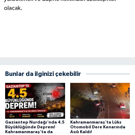
KİTAP
olacak.
HEDEF2020
OTOMOBİL
MİZAH
TARİH
Bunlar da ilginizi çekebilir
Genel
Politika
YEREL
Gaziantep Nurdağı'nda 4.5
Kahramanmaraş'ta Lüks
BÖLGEDEN
Büyüklüğünde Deprem!
Otomobil Dere Kenarında
Kahramanmaraş'ta da
Asılı Kaldı!