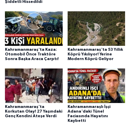
Şiddetli Hissedildi
BİLİM TEKNOLOJİ
ASAYİŞ
SEÇİM 2015
ÇEVRE
Kahramanmaraş'ta Kaza:
Kahramanmaraş'ta 53 Yıllık
Otomobil Önce Traktöre
Köprü Yıkılıyor! Yerine
Sonra Başka Araca Çarptı!
Modern Köprü Geliyor
BİLİM VE TEKNOLOJİ
YARIŞMALAR
TANITIM
Kahramanmaraş'ta
Kahramanmaraşlı İşçi
HABERDE İNSAN
Korkutan Olay! 27 Yaşındaki
Adana'daki Tünel
Genç Kendini Ateşe Verdi
Faciasında Hayatını
Kaybetti