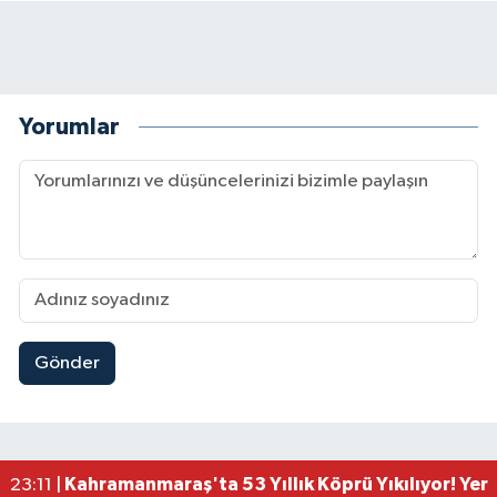
Yorumlar
Gönder
Gaziantep Nurdağı'nda 4.5 Büyüklüğünde Depre
08:12 |
Kahramanmaraş'ta Lütfi Köker Bulvarı Baştan S
00:01 |
Kahramanmaraş'ta Lüks Otomobil Dere Kenarında
23:36 |
Kahramanmaraş'ta Kaza: Otomobil Önce Traktö
23:28 |
Kahramanmaraş'ta 53 Yıllık Köprü Yıkılıyor! Yer
23:11 |