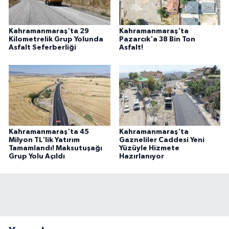
Kahramanmaraş'ta 29
Kahramanmaraş'ta
Kilometrelik Grup Yolunda
Pazarcık'a 38 Bin Ton
Asfalt Seferberliği
Asfalt!
Kahramanmaraş'ta 45
Kahramanmaraş'ta
Milyon TL'lik Yatırım
Gazneliler Caddesi Yeni
Tamamlandı! Maksutuşağı
Yüzüyle Hizmete
Grup Yolu Açıldı
Hazırlanıyor