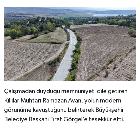
KİTAP
HEDEF2020
OTOMOBİL
MİZAH
TARİH
Genel
Çalışmadan duyduğu memnuniyeti dile getiren
Politika
Kıllılar Muhtarı Ramazan Avan, yolun modern
görünüme kavuştuğunu belirterek Büyükşehir
YEREL
Belediye Başkanı Fırat Görgel’e teşekkür etti.
BÖLGEDEN