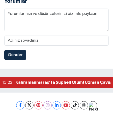
Yorumlar
Gönder
Kahramanmaraş'ta Uluslararası Bisiklet Heyecan
22:09 |
Kahramanmaraş'ta Pusula Maraş Eğitim Merkezi
20:14 |
Kahramanmaraş'ta Tarım İçin Su Seferberliği Ba
20:05 |
Kahramanmaraş'ta 5 Kilometrelik Yolda Sıcak As
20:02 |
Kahramanmaraş'ta Şüpheli Ölüm! Uzman Çavuşu
15:22 |
Kahramanmaraş'ta Korku Dolu Anlar! Metruk Bi
15:10 |
Müge Anlı'da gündeme gelen Palu Ailesi Davasın
12:48 |
Tayland'daki Okul Saldırısı Kahramanmaraş Acısı
12:39 |
Kahramanmaraş'taki Okul Saldırısı Sonrası Kritik
12:31 |