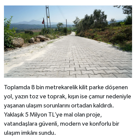
SEÇİM 2011
ÜÇÜNCÜ SAYFA
BİLİMNET
Yemek
SİVİL TOPLUM
Toplamda 8 bin metrekarelik kilit parke döşenen
SEÇİM 2014
yol, yazın toz ve toprak, kışın ise çamur nedeniyle
yaşanan ulaşım sorunlarını ortadan kaldırdı.
KİM KİMDİR
Yaklaşık 5 Milyon TL’ye mal olan proje,
ÇEK GÖNDER
vatandaşlara güvenli, modern ve konforlu bir
ulaşım imkânı sundu.