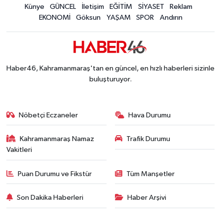
Kahramanmaraş Ağustos Fuarı'nda Funda Arar R
Künye
GÜNCEL
İletişim
EĞİTİM
SİYASET
Reklam
12:31 |
EKONOMİ
Göksun
YAŞAM
SPOR
Andırın
Kahramanmaraş'ta Hacı Murat Caddesi Baştan S
12:20 |
Kahramanmaraş'ta Madrigal Coşkusu! Fuar Alanı
12:09 |
Kahramanmaraş'ta Said Bey Sitesi Davasında 3 K
12:06 |
Haber46, Kahramanmaraş'tan en güncel, en hızlı haberleri sizinle
buluşturuyor.
Nöbetçi Eczaneler
Hava Durumu
Kahramanmaraş Namaz
Trafik Durumu
Vakitleri
Puan Durumu ve Fikstür
Tüm Manşetler
Son Dakika Haberleri
Haber Arşivi