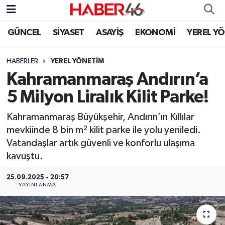
GÜNCEL
SİYASET
ASAYİŞ
EKONOMİ
YEREL Y
GÜNCEL
Nöbetçi Eczaneler
HABERLER
YEREL YÖNETİM
SİYASET
Hava Durumu
Kahramanmaraş Andırın’a
EKONOMİ
Kahramanmaraş Namaz Vakitleri
5 Milyon Liralık Kilit Parke!
SPOR
Trafik Durumu
Kahramanmaraş Büyükşehir, Andırın’ın Kıllılar
mevkiinde 8 bin m² kilit parke ile yolu yeniledi.
YAŞAM
Süper Lig Puan Durumu ve Fikstür
Vatandaşlar artık güvenli ve konforlu ulaşıma
kavuştu.
TEKNOLOJİ
Tüm Manşetler
25.09.2025 - 20:57
YAYINLANMA
SAĞLIK
Son Dakika Haberleri
EĞİTİM
Haber Arşivi