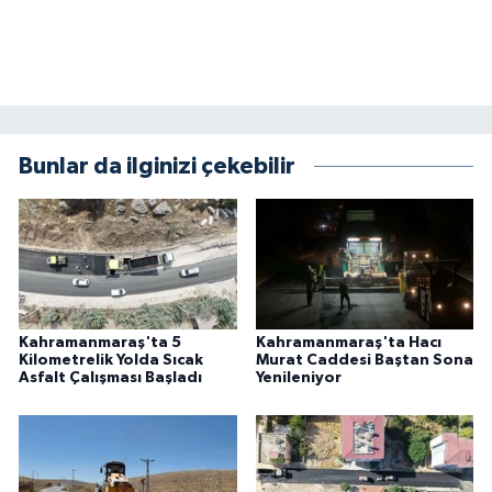
BİLİM TEKNOLOJİ
ASAYİŞ
SEÇİM 2015
Bunlar da ilginizi çekebilir
ÇEVRE
BİLİM VE TEKNOLOJİ
YARIŞMALAR
Kahramanmaraş'ta 5
Kahramanmaraş'ta Hacı
TANITIM
Kilometrelik Yolda Sıcak
Murat Caddesi Baştan Sona
Asfalt Çalışması Başladı
Yenileniyor
HABERDE İNSAN