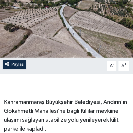
İLÇE HABERLERİ
KÜLTÜR-SANAT
KSÜ
DÜNYA
Paylaş
-
+
A
A
ROPORTAJ
MAGAZİN
KADIN-AİLE
Kahramanmaraş Büyükşehir Belediyesi, Andırın’ın
Gökahmetli Mahallesi’ne bağlı Kıllılar mevkiine
YEREL YÖNETİM
ulaşımı sağlayan stabilize yolu yenileyerek kilit
parke ile kapladı.
MEDYA