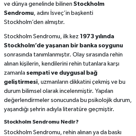
ve dünya genelinde bilinen
Stockholm
Sendromu
, adını İsveç’in başkenti
SEÇİM 2011
Stockholm’den almıştır.
ÜÇÜNCÜ SAYFA
Stockholm Sendromu, ilk kez
1973 yılında
Stockholm’de yaşanan bir banka soygunu
BİLİMNET
sonrasında tanımlanmıştır. Olay sırasında rehin
Yemek
alınan kişilerin, kendilerini rehin tutanlara karşı
zamanla
sempati ve duygusal bağ
SİVİL TOPLUM
geliştirmesi
, uzmanların dikkatini çekmiş ve bu
durum bilimsel olarak incelenmiştir. Yapılan
SEÇİM 2014
değerlendirmeler sonucunda bu psikolojik durum,
KİM KİMDİR
yaşandığı şehrin adıyla literatüre geçmiştir.
Stockholm Sendromu Nedir?
ÇEK GÖNDER
Stockholm Sendromu, rehin alınan ya da baskı