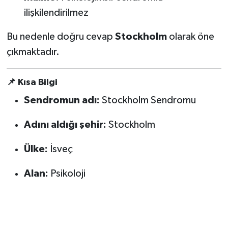
BİLİM TEKNOLOJİ
ilişkilendirilmez
ASAYİŞ
Bu nedenle doğru cevap
Stockholm
olarak öne
çıkmaktadır.
SEÇİM 2015
📌 Kısa Bilgi
ÇEVRE
Sendromun adı:
Stockholm Sendromu
BİLİM VE TEKNOLOJİ
Adını aldığı şehir:
Stockholm
YARIŞMALAR
Ülke:
İsveç
TANITIM
Alan:
Psikoloji
HABERDE İNSAN