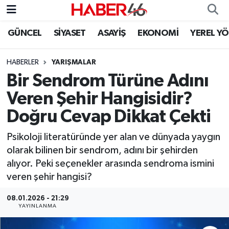
GÜNCEL
SİYASET
ASAYİŞ
EKONOMİ
YEREL Y
GÜNCEL
Nöbetçi Eczaneler
HABERLER
YARIŞMALAR
SİYASET
Hava Durumu
Bir Sendrom Türüne Adını
EKONOMİ
Kahramanmaraş Namaz Vakitleri
Veren Şehir Hangisidir?
Doğru Cevap Dikkat Çekti
SPOR
Trafik Durumu
Psikoloji literatüründe yer alan ve dünyada yaygın
YAŞAM
Süper Lig Puan Durumu ve Fikstür
olarak bilinen bir sendrom, adını bir şehirden
alıyor. Peki seçenekler arasında sendroma ismini
TEKNOLOJİ
Tüm Manşetler
veren şehir hangisi?
SAĞLIK
Son Dakika Haberleri
08.01.2026 - 21:29
YAYINLANMA
EĞİTİM
Haber Arşivi