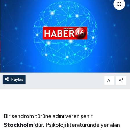
İLÇE HABERLERİ
KÜLTÜR-SANAT
KSÜ
DÜNYA
ROPORTAJ
Paylaş
-
+
A
A
MAGAZİN
KADIN-AİLE
YEREL YÖNETİM
Bir sendrom türüne adını veren şehir
Stockholm
’dür. Psikoloji literatüründe yer alan
MEDYA