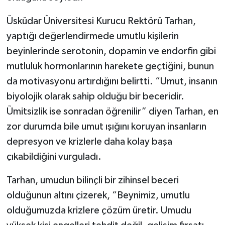
Üsküdar Üniversitesi Kurucu Rektörü Tarhan,
SEÇİM 2011
yaptığı değerlendirmede umutlu kişilerin
ÜÇÜNCÜ SAYFA
beyinlerinde serotonin, dopamin ve endorfin gibi
mutluluk hormonlarının harekete geçtiğini, bunun
BİLİMNET
da motivasyonu artırdığını belirtti. “Umut, insanın
biyolojik olarak sahip olduğu bir beceridir.
Yemek
Ümitsizlik ise sonradan öğrenilir” diyen Tarhan, en
SİVİL TOPLUM
zor durumda bile umut ışığını koruyan insanların
depresyon ve krizlerle daha kolay başa
SEÇİM 2014
çıkabildiğini vurguladı.
KİM KİMDİR
Tarhan, umudun bilinçli bir zihinsel beceri
olduğunun altını çizerek, “Beynimiz, umutlu
ÇEK GÖNDER
olduğumuzda krizlere çözüm üretir. Umudu