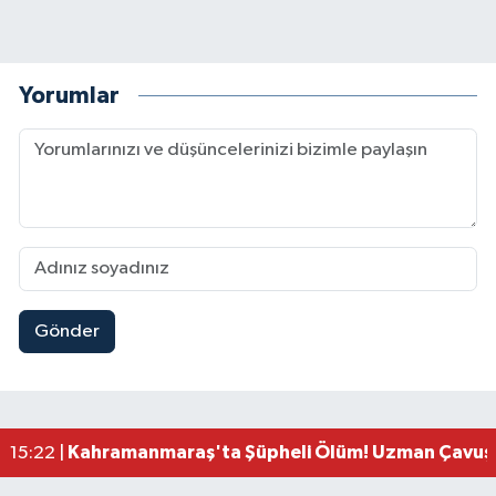
Yorumlar
Gönder
Kahramanmaraş'ta Uluslararası Bisiklet Heyecan
22:09 |
Kahramanmaraş'ta Pusula Maraş Eğitim Merkezi
20:14 |
Kahramanmaraş'ta Tarım İçin Su Seferberliği Ba
20:05 |
Kahramanmaraş'ta 5 Kilometrelik Yolda Sıcak As
20:02 |
Kahramanmaraş'ta Şüpheli Ölüm! Uzman Çavuşu
15:22 |
Kahramanmaraş'ta Korku Dolu Anlar! Metruk Bi
15:10 |