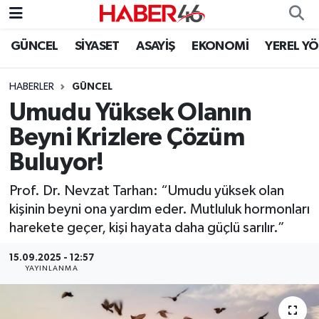
GÜNCEL
SİYASET
ASAYİŞ
EKONOMİ
YEREL Y
GÜNCEL
Nöbetçi Eczaneler
HABERLER
GÜNCEL
SİYASET
Hava Durumu
Umudu Yüksek Olanın
EKONOMİ
Kahramanmaraş Namaz Vakitleri
Beyni Krizlere Çözüm
Buluyor!
SPOR
Trafik Durumu
Prof. Dr. Nevzat Tarhan: “Umudu yüksek olan
YAŞAM
Süper Lig Puan Durumu ve Fikstür
kişinin beyni ona yardım eder. Mutluluk hormonları
harekete geçer, kişi hayata daha güçlü sarılır.”
TEKNOLOJİ
Tüm Manşetler
15.09.2025 - 12:57
YAYINLANMA
SAĞLIK
Son Dakika Haberleri
EĞİTİM
Haber Arşivi