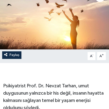
İLÇE HABERLERİ
KÜLTÜR-SANAT
KSÜ
DÜNYA
Paylaş
-
+
A
A
ROPORTAJ
MAGAZİN
KADIN-AİLE
Psikiyatrist Prof. Dr. Nevzat Tarhan, umut
duygusunun yalnızca bir his değil, insanın hayatta
YEREL YÖNETİM
kalmasını sağlayan temel bir yaşam enerjisi
olduğunu söyledi.
MEDYA