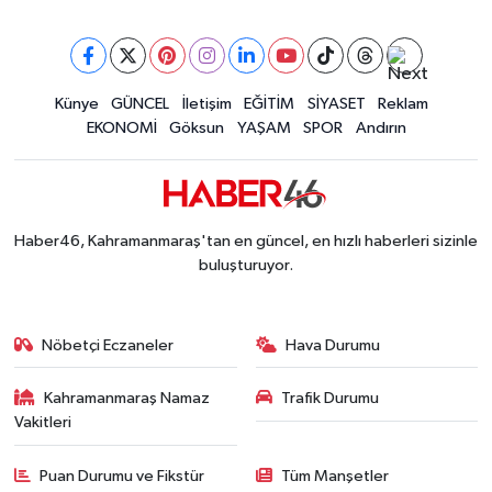
Müge Anlı'da gündeme gelen Palu Ailesi Davasın
12:48 |
Tayland'daki Okul Saldırısı Kahramanmaraş Acısı
12:39 |
Kahramanmaraş'taki Okul Saldırısı Sonrası Kritik
12:31 |
Kahramanmaraş Ağustos Fuarı'nda Funda Arar R
Künye
GÜNCEL
İletişim
EĞİTİM
SİYASET
Reklam
12:31 |
EKONOMİ
Göksun
YAŞAM
SPOR
Andırın
Kahramanmaraş'ta Hacı Murat Caddesi Baştan S
12:20 |
Kahramanmaraş'ta Madrigal Coşkusu! Fuar Alanı
12:09 |
Kahramanmaraş'ta Said Bey Sitesi Davasında 3 K
12:06 |
Haber46, Kahramanmaraş'tan en güncel, en hızlı haberleri sizinle
buluşturuyor.
Nöbetçi Eczaneler
Hava Durumu
Kahramanmaraş Namaz
Trafik Durumu
Vakitleri
Puan Durumu ve Fikstür
Tüm Manşetler