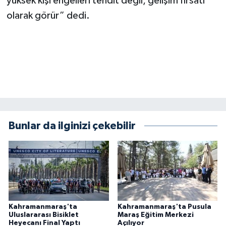
yüksek kişi engelleri tehdit değil, gelişim fırsatı
KİTAP
olarak görür” dedi.
HEDEF2020
OTOMOBİL
MİZAH
TARİH
Bunlar da ilginizi çekebilir
Genel
Politika
YEREL
Kahramanmaraş'ta
Kahramanmaraş'ta Pusula
BÖLGEDEN
Uluslararası Bisiklet
Maraş Eğitim Merkezi
Heyecanı Final Yaptı
Açılıyor