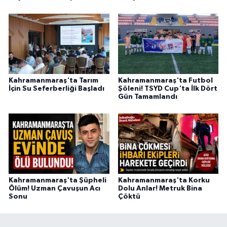
BİLİM TEKNOLOJİ
ASAYİŞ
SEÇİM 2015
Kahramanmaraş'ta Tarım
Kahramanmaraş'ta Futbol
ÇEVRE
İçin Su Seferberliği Başladı
Şöleni! TSYD Cup'ta İlk Dört
Gün Tamamlandı
BİLİM VE TEKNOLOJİ
YARIŞMALAR
TANITIM
Kahramanmaraş'ta Şüpheli
Kahramanmaraş'ta Korku
Ölüm! Uzman Çavuşun Acı
Dolu Anlar! Metruk Bina
HABERDE İNSAN
Sonu
Çöktü