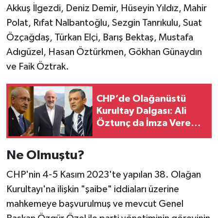
Akkuş İlgezdi, Deniz Demir, Hüseyin Yıldız, Mahir
BİLİM TEKNOLOJİ
Polat, Rıfat Nalbantoğlu, Sezgin Tanrıkulu, Suat
ASAYİŞ
Özçağdaş, Türkan Elçi, Barış Bektaş, Mustafa
Adıgüzel, Hasan Öztürkmen, Gökhan Günaydın
SEÇİM 2015
ve Faik Öztrak.
ÇEVRE
CHP’de Olağanüstü
BİLİM VE TEKNOLOJİ
Kurultay Dalgası: Ali
Öztunç da İmza Veren
YARIŞMALAR
Vekiller Arasında!
Ne Olmuştu?
TANITIM
CHP'nin 4-5 Kasım 2023'te yapılan 38. Olağan
HABERDE İNSAN
Kurultayı'na ilişkin "şaibe" iddiaları üzerine
mahkemeye başvurulmuş ve mevcut Genel