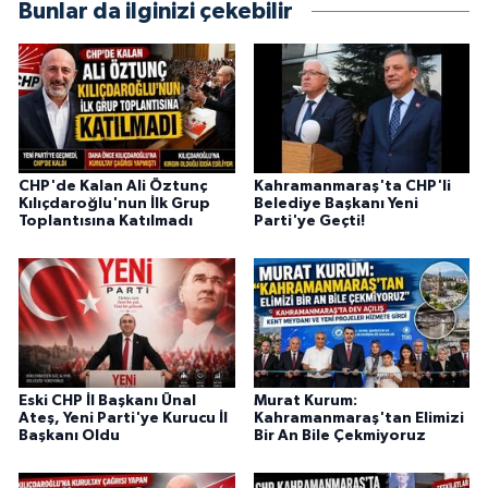
Bunlar da ilginizi çekebilir
CHP'de Kalan Ali Öztunç
Kahramanmaraş'ta CHP'li
Kılıçdaroğlu'nun İlk Grup
Belediye Başkanı Yeni
Toplantısına Katılmadı
Parti'ye Geçti!
Eski CHP İl Başkanı Ünal
Murat Kurum:
Ateş, Yeni Parti'ye Kurucu İl
Kahramanmaraş'tan Elimizi
Başkanı Oldu
Bir An Bile Çekmiyoruz