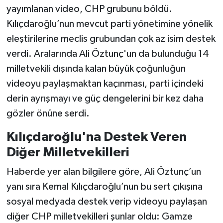
KİTAP
yayımlanan video, CHP grubunu böldü.
Kılıçdaroğlu’nun mevcut parti yönetimine yönelik
HEDEF2020
eleştirilerine meclis grubundan çok az isim destek
verdi. Aralarında Ali Öztunç'un da bulunduğu 14
OTOMOBİL
milletvekili dışında kalan büyük çoğunluğun
MİZAH
videoyu paylaşmaktan kaçınması, parti içindeki
derin ayrışmayı ve güç dengelerini bir kez daha
TARİH
gözler önüne serdi.
Genel
Kılıçdaroğlu'na Destek Veren
Diğer Milletvekilleri
Politika
Haberde yer alan bilgilere göre, Ali Öztunç’un
YEREL
yanı sıra Kemal Kılıçdaroğlu’nun bu sert çıkışına
sosyal medyada destek verip videoyu paylaşan
BÖLGEDEN
diğer CHP milletvekilleri şunlar oldu: Gamze