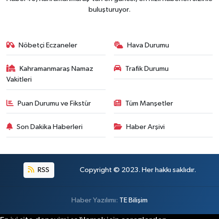
Kahramanmaraş'ta Gazneliler Caddesi Yeni Yüzü
21:56 |
buluşturuyor.
Kahramanmaraş'ta Acı Son! Kayıp Yaşlı Adam Be
21:05 |
Nöbetçi Eczaneler
Hava Durumu
Kahramanmaraş Namaz
Trafik Durumu
Vakitleri
Puan Durumu ve Fikstür
Tüm Manşetler
Son Dakika Haberleri
Haber Arşivi
RSS
Copyright © 2023. Her hakkı saklıdır.
Haber Yazılımı:
TE Bilişim