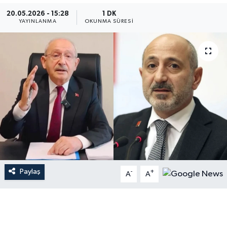
20.05.2026 - 15:28
1 DK
İLÇE HABERLERİ
YAYINLANMA
OKUNMA SÜRESI
KÜLTÜR-SANAT
KSÜ
DÜNYA
ROPORTAJ
MAGAZİN
Paylaş
-
+
KADIN-AİLE
A
A
YEREL YÖNETİM
MEDYA