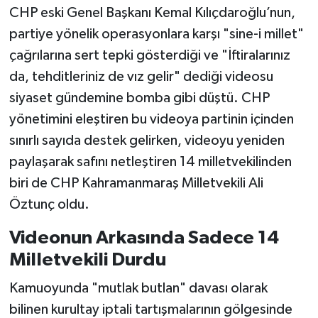
CHP eski Genel Başkanı Kemal Kılıçdaroğlu’nun,
SEÇİM 2011
partiye yönelik operasyonlara karşı "sine-i millet"
çağrılarına sert tepki gösterdiği ve "İftiralarınız
ÜÇÜNCÜ SAYFA
da, tehditleriniz de vız gelir" dediği videosu
siyaset gündemine bomba gibi düştü. CHP
BİLİMNET
yönetimini eleştiren bu videoya partinin içinden
sınırlı sayıda destek gelirken, videoyu yeniden
Yemek
paylaşarak safını netleştiren 14 milletvekilinden
SİVİL TOPLUM
biri de CHP Kahramanmaraş Milletvekili Ali
Öztunç oldu.
SEÇİM 2014
Videonun Arkasında Sadece 14
KİM KİMDİR
Milletvekili Durdu
ÇEK GÖNDER
Kamuoyunda "mutlak butlan" davası olarak
bilinen kurultay iptali tartışmalarının gölgesinde