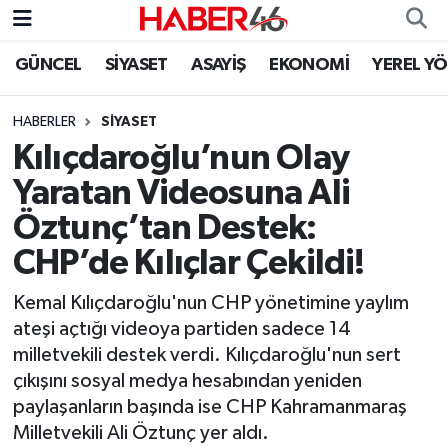
GÜNCEL
SİYASET
ASAYİŞ
EKONOMİ
YEREL Y
GÜNCEL
Nöbetçi Eczaneler
HABERLER
SİYASET
SİYASET
Hava Durumu
Kılıçdaroğlu’nun Olay
EKONOMİ
Kahramanmaraş Namaz Vakitleri
Yaratan Videosuna Ali
Öztunç’tan Destek:
SPOR
Trafik Durumu
CHP’de Kılıçlar Çekildi!
YAŞAM
Süper Lig Puan Durumu ve Fikstür
Kemal Kılıçdaroğlu'nun CHP yönetimine yaylım
ateşi açtığı videoya partiden sadece 14
TEKNOLOJİ
Tüm Manşetler
milletvekili destek verdi. Kılıçdaroğlu'nun sert
çıkışını sosyal medya hesabından yeniden
SAĞLIK
Son Dakika Haberleri
paylaşanların başında ise CHP Kahramanmaraş
Milletvekili Ali Öztunç yer aldı.
EĞİTİM
Haber Arşivi