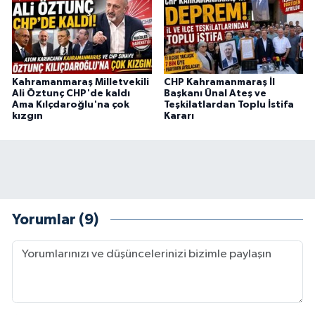
Kahramanmaraş Milletvekili
CHP Kahramanmaraş İl
Ali Öztunç CHP'de kaldı
Başkanı Ünal Ateş ve
Ama Kılçdaroğlu'na çok
Teşkilatlardan Toplu İstifa
kızgın
Kararı
Yorumlar (9)