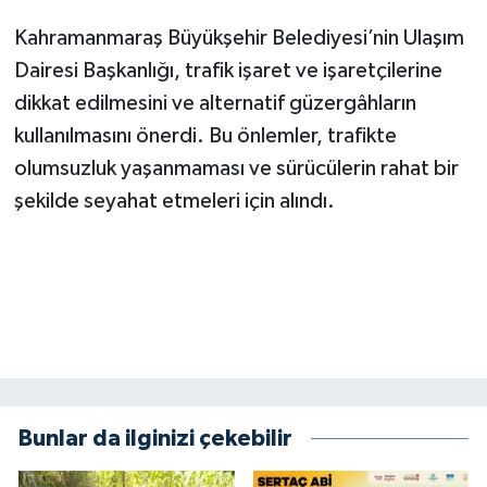
KİTAP
Kahramanmaraş Büyükşehir Belediyesi’nin Ulaşım
HEDEF2020
Dairesi Başkanlığı, trafik işaret ve işaretçilerine
dikkat edilmesini ve alternatif güzergâhların
OTOMOBİL
kullanılmasını önerdi. Bu önlemler, trafikte
olumsuzluk yaşanmaması ve sürücülerin rahat bir
MİZAH
şekilde seyahat etmeleri için alındı.
TARİH
Genel
Politika
YEREL
Bunlar da ilginizi çekebilir
BÖLGEDEN