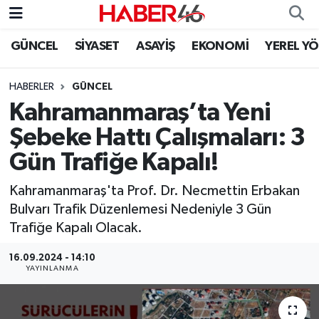
GÜNCEL
SİYASET
ASAYİŞ
EKONOMİ
YEREL Y
GÜNCEL
Nöbetçi Eczaneler
HABERLER
GÜNCEL
SİYASET
Hava Durumu
Kahramanmaraş’ta Yeni
EKONOMİ
Kahramanmaraş Namaz Vakitleri
Şebeke Hattı Çalışmaları: 3
Gün Trafiğe Kapalı!
SPOR
Trafik Durumu
Kahramanmaraş'ta Prof. Dr. Necmettin Erbakan
YAŞAM
Süper Lig Puan Durumu ve Fikstür
Bulvarı Trafik Düzenlemesi Nedeniyle 3 Gün
Trafiğe Kapalı Olacak.
TEKNOLOJİ
Tüm Manşetler
16.09.2024 - 14:10
YAYINLANMA
SAĞLIK
Son Dakika Haberleri
EĞİTİM
Haber Arşivi