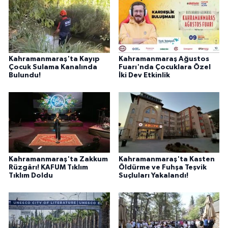
BİLİM TEKNOLOJİ
ASAYİŞ
Kahramanmaraş'ta Kayıp
Kahramanmaraş Ağustos
SEÇİM 2015
Çocuk Sulama Kanalında
Fuarı'nda Çocuklara Özel
Bulundu!
İki Dev Etkinlik
ÇEVRE
BİLİM VE TEKNOLOJİ
YARIŞMALAR
Kahramanmaraş'ta Zakkum
Kahramanmaraş'ta Kasten
TANITIM
Rüzgârı! KAFUM Tıklım
Öldürme ve Fuhşa Teşvik
Tıklım Doldu
Suçluları Yakalandı!
HABERDE İNSAN