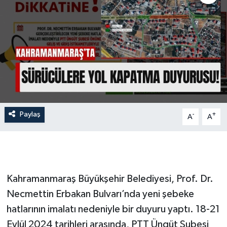
İLÇE HABERLERİ
KÜLTÜR-SANAT
KSÜ
DÜNYA
Paylaş
-
+
A
A
ROPORTAJ
MAGAZİN
KADIN-AİLE
Kahramanmaraş Büyükşehir Belediyesi, Prof. Dr.
Necmettin Erbakan Bulvarı’nda yeni şebeke
YEREL YÖNETİM
hatlarının imalatı nedeniyle bir duyuru yaptı. 18-21
Eylül 2024 tarihleri arasında, PTT Üngüt Şubesi
MEDYA