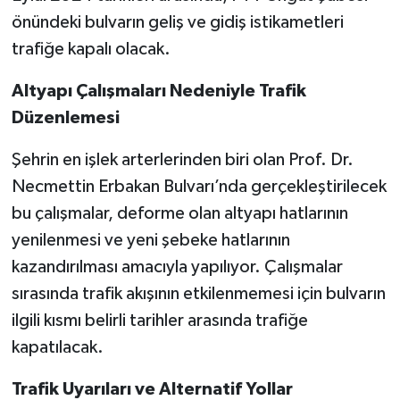
önündeki bulvarın geliş ve gidiş istikametleri
SEÇİM 2011
trafiğe kapalı olacak.
ÜÇÜNCÜ SAYFA
Altyapı Çalışmaları Nedeniyle Trafik
Düzenlemesi
BİLİMNET
Şehrin en işlek arterlerinden biri olan Prof. Dr.
Yemek
Necmettin Erbakan Bulvarı’nda gerçekleştirilecek
bu çalışmalar, deforme olan altyapı hatlarının
SİVİL TOPLUM
yenilenmesi ve yeni şebeke hatlarının
kazandırılması amacıyla yapılıyor. Çalışmalar
SEÇİM 2014
sırasında trafik akışının etkilenmemesi için bulvarın
KİM KİMDİR
ilgili kısmı belirli tarihler arasında trafiğe
kapatılacak.
ÇEK GÖNDER
Trafik Uyarıları ve Alternatif Yollar