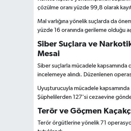
KİTAP
çözülme oranı yüzde 99,8 olarak kayıt
HEDEF2020
Mal varlığına yönelik suçlarda da öneml
yüzde 16 oranında gerileme olduğu aç
OTOMOBİL
Siber Suçlara ve Narkot
MİZAH
Mesai
TARİH
Siber suçlarla mücadele kapsamında d
incelemeye alındı. Düzenlenen operasy
Genel
Uyuşturucuyla mücadele kapsamında is
Politika
Şüphelilerden 127'si cezaevine gönder
YEREL
Terör ve Göçmen Kaçakçı
BÖLGEDEN
Terör örgütlerine yönelik 71 operasyon