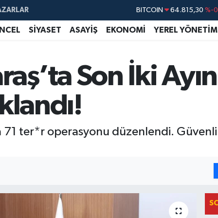
BITCOIN
64.815,30
%-0
AZARLAR
DOLAR
47,7436
%0.
NCEL
SİYASET
ASAYİŞ
EKONOMİ
YEREL YÖNETİM
EURO
55,2510
%0.
STERLİN
64,4811
%0.
ş’ta Son İki Ayın
GRAM ALTIN
6660.55
%
BİST100
13.779
%-
klandı!
71 ter*r operasyonu düzenlendi. Güvenlik 
S