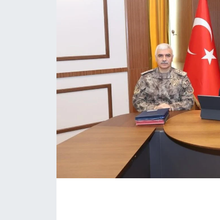
İLÇE HABERLERİ
KÜLTÜR-SANAT
KSÜ
DÜNYA
ROPORTAJ
MAGAZİN
KADIN-AİLE
YEREL YÖNETİM
MEDYA