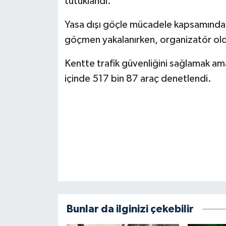
tutuklandı.
BİLİM TEKNOLOJİ
Yasa dışı göçle mücadele kapsamınd
ASAYİŞ
göçmen yakalanırken, organizatör oldu
SEÇİM 2015
Kentte trafik güvenliğini sağlamak ama
içinde 517 bin 87 araç denetlendi.
ÇEVRE
BİLİM VE TEKNOLOJİ
YARIŞMALAR
TANITIM
HABERDE İNSAN
Bunlar da ilginizi çekebilir