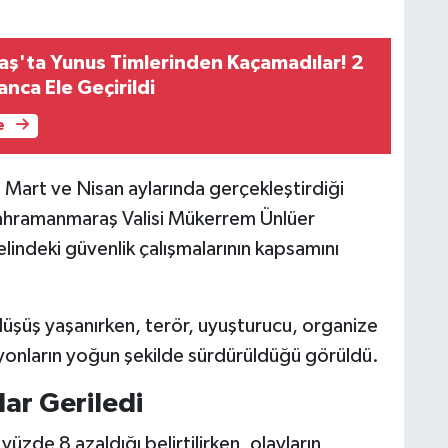
'ta Yunus Timlerinden Kaçamadılar! 2
nca Ele Geçirildi
e
Mart ve Nisan aylarında gerçekleştirdiği
Kahramanmaraş Valisi Mükerrem Ünlüer
elindeki güvenlik çalışmalarının kapsamını
düşüş yaşanırken, terör, uyuşturucu, organize
syonların yoğun şekilde sürdürüldüğü görüldü.
lar Geriledi
yüzde 8 azaldığı belirtilirken, olayların