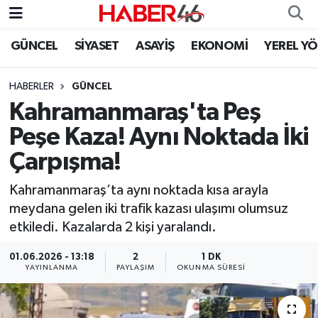
GÜNCEL
SİYASET
ASAYİŞ
EKONOMİ
YEREL Y
GÜNCEL
Nöbetçi Eczaneler
HABERLER
GÜNCEL
SİYASET
Hava Durumu
Kahramanmaraş'ta Peş
EKONOMİ
Kahramanmaraş Namaz Vakitleri
Peşe Kaza! Aynı Noktada İki
Çarpışma!
SPOR
Trafik Durumu
Kahramanmaraş’ta aynı noktada kısa arayla
YAŞAM
Süper Lig Puan Durumu ve Fikstür
meydana gelen iki trafik kazası ulaşımı olumsuz
etkiledi. Kazalarda 2 kişi yaralandı.
TEKNOLOJİ
Tüm Manşetler
01.06.2026 - 13:18
2
1 DK
YAYINLANMA
PAYLAŞIM
OKUNMA SÜRESI
SAĞLIK
Son Dakika Haberleri
EĞİTİM
Haber Arşivi