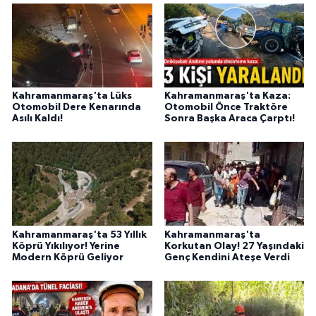
Kahramanmaraş'ta Lüks
Kahramanmaraş'ta Kaza:
Otomobil Dere Kenarında
Otomobil Önce Traktöre
Asılı Kaldı!
Sonra Başka Araca Çarptı!
Kahramanmaraş'ta 53 Yıllık
Kahramanmaraş'ta
Köprü Yıkılıyor! Yerine
Korkutan Olay! 27 Yaşındaki
Modern Köprü Geliyor
Genç Kendini Ateşe Verdi