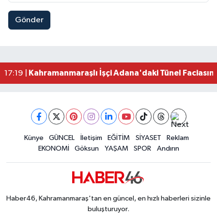
Gönder
Kahramanmaraş'ta Lüks Otomobil Dere Kenarında
23:36 |
Kahramanmaraş'ta Kaza: Otomobil Önce Traktö
23:28 |
Kahramanmaraş'ta 53 Yıllık Köprü Yıkılıyor! Yer
23:11 |
Kahramanmaraş'ta Korkutan Olay! 27 Yaşındaki
23:07 |
Kahramanmaraşlı İşçi Adana'daki Tünel Faciasın
17:19 |
Kahramanmaraş'ta Kayıp Çocuk Sulama Kanalın
15:00 |
Kahramanmaraş'ta Zakkum Rüzgârı! KAFUM Tıkl
12:28 |
Kahramanmaraş'ta Kasten Öldürme ve Fuhşa Teşvi
12:18 |
Çerçeve Yasa Adalet Komisyonu'ndan Geçti! Gö
09:11 |
Kahramanmaraş'taki Okul Saldırısı TBMM Günde
Künye
GÜNCEL
İletişim
EĞİTİM
SİYASET
Reklam
09:04 |
EKONOMİ
Göksun
YAŞAM
SPOR
Andırın
Haber46, Kahramanmaraş'tan en güncel, en hızlı haberleri sizinle
buluşturuyor.