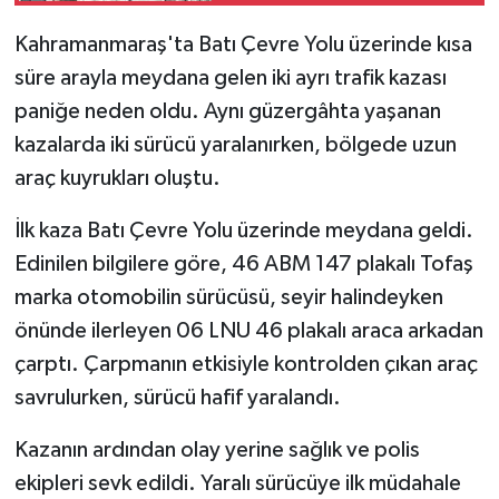
Kahramanmaraş'ta Batı Çevre Yolu üzerinde kısa
SEÇİM 2011
süre arayla meydana gelen iki ayrı trafik kazası
ÜÇÜNCÜ SAYFA
paniğe neden oldu. Aynı güzergâhta yaşanan
kazalarda iki sürücü yaralanırken, bölgede uzun
BİLİMNET
araç kuyrukları oluştu.
Yemek
İlk kaza Batı Çevre Yolu üzerinde meydana geldi.
Edinilen bilgilere göre, 46 ABM 147 plakalı Tofaş
SİVİL TOPLUM
marka otomobilin sürücüsü, seyir halindeyken
önünde ilerleyen 06 LNU 46 plakalı araca arkadan
SEÇİM 2014
çarptı. Çarpmanın etkisiyle kontrolden çıkan araç
KİM KİMDİR
savrulurken, sürücü hafif yaralandı.
Kazanın ardından olay yerine sağlık ve polis
ÇEK GÖNDER
ekipleri sevk edildi. Yaralı sürücüye ilk müdahale