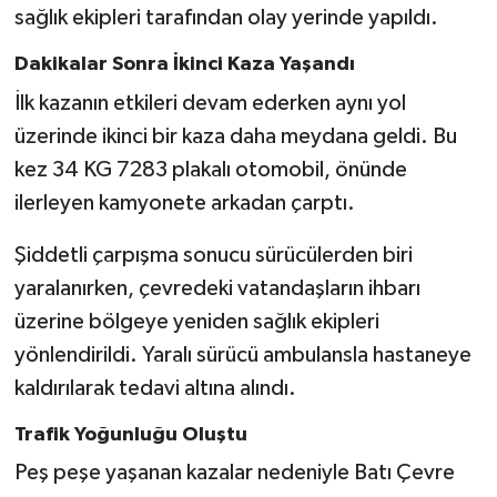
KİTAP
sağlık ekipleri tarafından olay yerinde yapıldı.
HEDEF2020
Dakikalar Sonra İkinci Kaza Yaşandı
İlk kazanın etkileri devam ederken aynı yol
OTOMOBİL
üzerinde ikinci bir kaza daha meydana geldi. Bu
kez 34 KG 7283 plakalı otomobil, önünde
MİZAH
ilerleyen kamyonete arkadan çarptı.
TARİH
Şiddetli çarpışma sonucu sürücülerden biri
yaralanırken, çevredeki vatandaşların ihbarı
Genel
üzerine bölgeye yeniden sağlık ekipleri
Politika
yönlendirildi. Yaralı sürücü ambulansla hastaneye
kaldırılarak tedavi altına alındı.
YEREL
Trafik Yoğunluğu Oluştu
BÖLGEDEN
Peş peşe yaşanan kazalar nedeniyle Batı Çevre