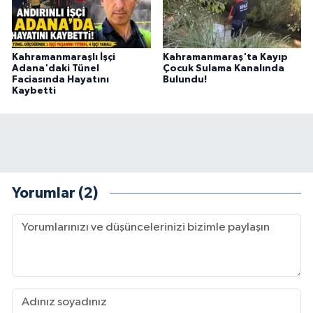
Kahramanmaraşlı İşçi
Kahramanmaraş'ta Kayıp
Adana'daki Tünel
Çocuk Sulama Kanalında
Faciasında Hayatını
Bulundu!
Kaybetti
Yorumlar (2)