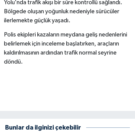
Yolu'nda trafik akışı bir süre kontrollü sağlandı.
BİLİM TEKNOLOJİ
Bölgede oluşan yoğunluk nedeniyle sürücüler
ilerlemekte güçlük yaşadı.
ASAYİŞ
Polis ekipleri kazaların meydana geliş nedenlerini
SEÇİM 2015
belirlemek için inceleme başlatırken, araçların
ÇEVRE
kaldırılmasının ardından trafik normal seyrine
döndü.
BİLİM VE TEKNOLOJİ
YARIŞMALAR
TANITIM
HABERDE İNSAN
Bunlar da ilginizi çekebilir