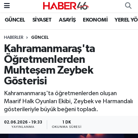
GÜNCEL
SİYASET
ASAYİŞ
EKONOMİ
YEREL Y
GÜNCEL
Nöbetçi Eczaneler
HABERLER
GÜNCEL
SİYASET
Hava Durumu
Kahramanmaraş'ta
EKONOMİ
Kahramanmaraş Namaz Vakitleri
Öğretmenlerden
Muhteşem Zeybek
SPOR
Trafik Durumu
Gösterisi
YAŞAM
Süper Lig Puan Durumu ve Fikstür
Kahramanmaraş'ta öğretmenlerden oluşan
Maarif Halk Oyunları Ekibi, Zeybek ve Harmandalı
TEKNOLOJİ
Tüm Manşetler
gösterileriyle büyük beğeni topladı.
SAĞLIK
Son Dakika Haberleri
02.06.2026 - 19:33
1 DK
YAYINLANMA
OKUNMA SÜRESI
EĞİTİM
Haber Arşivi