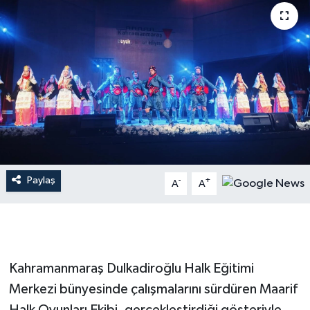
İLÇE HABERLERİ
KÜLTÜR-SANAT
KSÜ
DÜNYA
ROPORTAJ
Paylaş
-
+
A
A
MAGAZİN
KADIN-AİLE
Kahramanmaraş Dulkadiroğlu Halk Eğitimi
YEREL YÖNETİM
Merkezi bünyesinde çalışmalarını sürdüren Maarif
MEDYA