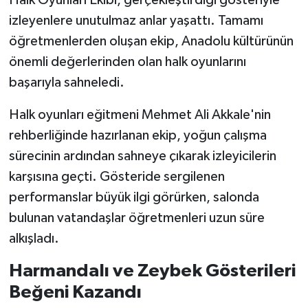
Halk Oyunları Ekibi, gerçekleştirdiği gösteriyle
izleyenlere unutulmaz anlar yaşattı. Tamamı
SEÇİM 2011
öğretmenlerden oluşan ekip, Anadolu kültürünün
önemli değerlerinden olan halk oyunlarını
ÜÇÜNCÜ SAYFA
başarıyla sahneledi.
BİLİMNET
Halk oyunları eğitmeni Mehmet Ali Akkale'nin
rehberliğinde hazırlanan ekip, yoğun çalışma
Yemek
sürecinin ardından sahneye çıkarak izleyicilerin
SİVİL TOPLUM
karşısına geçti. Gösteride sergilenen
performanslar büyük ilgi görürken, salonda
SEÇİM 2014
bulunan vatandaşlar öğretmenleri uzun süre
alkışladı.
KİM KİMDİR
Harmandalı ve Zeybek Gösterileri
ÇEK GÖNDER
Beğeni Kazandı