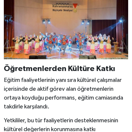
BİLİM TEKNOLOJİ
ASAYİŞ
SEÇİM 2015
ÇEVRE
BİLİM VE TEKNOLOJİ
Öğretmenlerden Kültüre Katkı
Eğitim faaliyetlerinin yanı sıra kültürel çalışmalar
YARIŞMALAR
içerisinde de aktif görev alan öğretmenlerin
TANITIM
ortaya koyduğu performans, eğitim camiasında
takdirle karşılandı.
HABERDE İNSAN
Yetkililer, bu tür faaliyetlerin desteklenmesinin
kültürel değerlerin korunmasına katkı