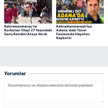
Kahramanmaraş'ta
Kahramanmaraşlı İşçi
Korkutan Olay! 27 Yaşındaki
Adana'daki Tünel
Genç Kendini Ateşe Verdi
Faciasında Hayatını
Kaybetti
Yorumlar