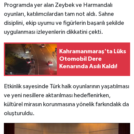
KİTAP
Programda yer alan Zeybek ve Harmandalı
oyunları, katılımcılardan tam not aldı. Sahne
HEDEF2020
disiplini, ekip uyumu ve figürlerin başarılı şekilde
uygulanması izleyenlerin dikkatini çekti.
OTOMOBİL
MİZAH
Kahramanmaraş'ta Lüks
Otomobil Dere
TARİH
Kenarında Asılı Kaldı!
Genel
Etkinlik sayesinde Türk halk oyunlarının yaşatılması
Politika
ve yeni nesillere aktarılması hedeflenirken,
kültürel mirasın korunmasına yönelik farkındalık da
YEREL
oluşturuldu.
BÖLGEDEN