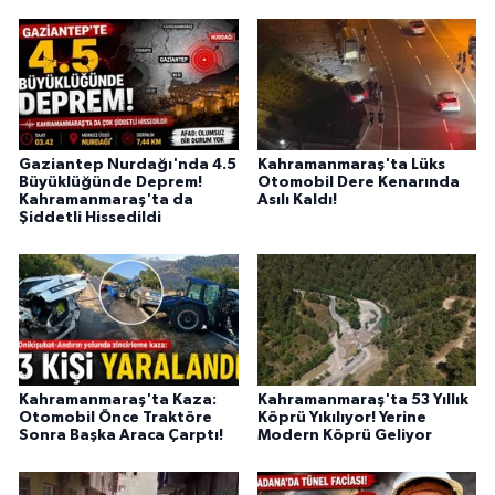
Gaziantep Nurdağı'nda 4.5
Kahramanmaraş'ta Lüks
Büyüklüğünde Deprem!
Otomobil Dere Kenarında
Kahramanmaraş'ta da
Asılı Kaldı!
Şiddetli Hissedildi
Kahramanmaraş'ta Kaza:
Kahramanmaraş'ta 53 Yıllık
Otomobil Önce Traktöre
Köprü Yıkılıyor! Yerine
Sonra Başka Araca Çarptı!
Modern Köprü Geliyor