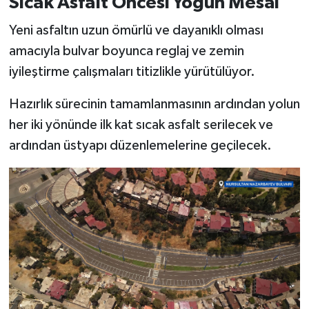
Sıcak Asfalt Öncesi Yoğun Mesai
BİLİM TEKNOLOJİ
Yeni asfaltın uzun ömürlü ve dayanıklı olması
ASAYİŞ
amacıyla bulvar boyunca reglaj ve zemin
iyileştirme çalışmaları titizlikle yürütülüyor.
SEÇİM 2015
Hazırlık sürecinin tamamlanmasının ardından yolun
ÇEVRE
her iki yönünde ilk kat sıcak asfalt serilecek ve
ardından üstyapı düzenlemelerine geçilecek.
BİLİM VE TEKNOLOJİ
YARIŞMALAR
TANITIM
HABERDE İNSAN