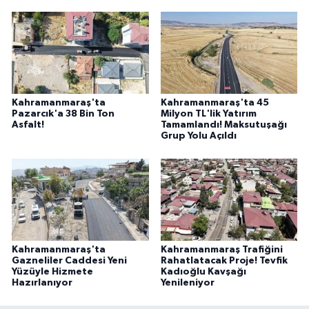
Kahramanmaraş'ta
Kahramanmaraş'ta 45
Pazarcık'a 38 Bin Ton
Milyon TL'lik Yatırım
Asfalt!
Tamamlandı! Maksutuşağı
Grup Yolu Açıldı
Kahramanmaraş'ta
Kahramanmaraş Trafiğini
Gazneliler Caddesi Yeni
Rahatlatacak Proje! Tevfik
Yüzüyle Hizmete
Kadıoğlu Kavşağı
Hazırlanıyor
Yenileniyor