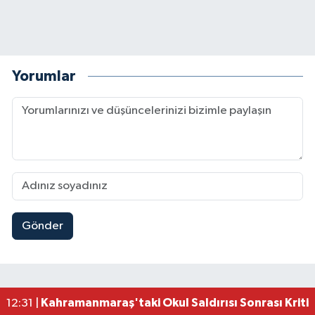
Yorumlar
Gönder
Kahramanmaraş'ta Şüpheli Ölüm! Uzman Çavuşu
15:22 |
Kahramanmaraş'ta Korku Dolu Anlar! Metruk Bi
15:10 |
Müge Anlı'da gündeme gelen Palu Ailesi Davasın
12:48 |
Tayland'daki Okul Saldırısı Kahramanmaraş Acısı
12:39 |
Kahramanmaraş'taki Okul Saldırısı Sonrası Kritik
12:31 |