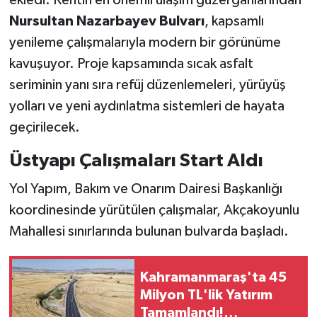
ekledi. Kentin en önemli ulaşım güzergâhlarından
Nursultan Nazarbayev Bulvarı
, kapsamlı
SEÇİM 2011
yenileme çalışmalarıyla modern bir görünüme
kavuşuyor. Proje kapsamında sıcak asfalt
ÜÇÜNCÜ SAYFA
seriminin yanı sıra refüj düzenlemeleri, yürüyüş
BİLİMNET
yolları ve yeni aydınlatma sistemleri de hayata
geçirilecek.
Yemek
Üstyapı Çalışmaları Start Aldı
SİVİL TOPLUM
Yol Yapım, Bakım ve Onarım Dairesi Başkanlığı
koordinesinde yürütülen çalışmalar, Akçakoyunlu
SEÇİM 2014
Mahallesi sınırlarında bulunan bulvarda başladı.
KİM KİMDİR
Kahramanmaraş'ta 45
ÇEK GÖNDER
Milyon TL'lik Yatırım
Tamamlandı!