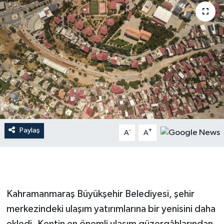
İLÇE HABERLERİ
KÜLTÜR-SANAT
KSÜ
DÜNYA
ROPORTAJ
Paylaş
-
+
A
A
MAGAZİN
KADIN-AİLE
Kahramanmaraş Büyükşehir Belediyesi, şehir
YEREL YÖNETİM
merkezindeki ulaşım yatırımlarına bir yenisini daha
MEDYA