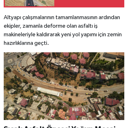
KİTAP
Maksutuşağı Grup Yolu
Açıldı
HEDEF2020
Altyapı çalışmalarının tamamlanmasının ardından
ekipler, zamanla deforme olan asfaltı iş
OTOMOBİL
makineleriyle kaldırarak yeni yol yapımı için zemin
hazırlıklarına geçti.
MİZAH
TARİH
Genel
Politika
YEREL
BÖLGEDEN