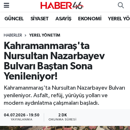
GÜNCEL
SİYASET
ASAYİŞ
EKONOMİ
YEREL Y
GÜNCEL
Nöbetçi Eczaneler
HABERLER
YEREL YÖNETİM
SİYASET
Hava Durumu
Kahramanmaraş'ta
EKONOMİ
Kahramanmaraş Namaz Vakitleri
Nursultan Nazarbayev
Bulvarı Baştan Sona
SPOR
Trafik Durumu
Yenileniyor!
YAŞAM
Süper Lig Puan Durumu ve Fikstür
Kahramanmaraş'ta Nursultan Nazarbayev Bulvarı
yenileniyor. Asfalt, refüj, yürüyüş yolları ve
TEKNOLOJİ
Tüm Manşetler
modern aydınlatma çalışmaları başladı.
SAĞLIK
Son Dakika Haberleri
04.07.2026 - 19:50
2 DK
YAYINLANMA
OKUNMA SÜRESI
EĞİTİM
Haber Arşivi