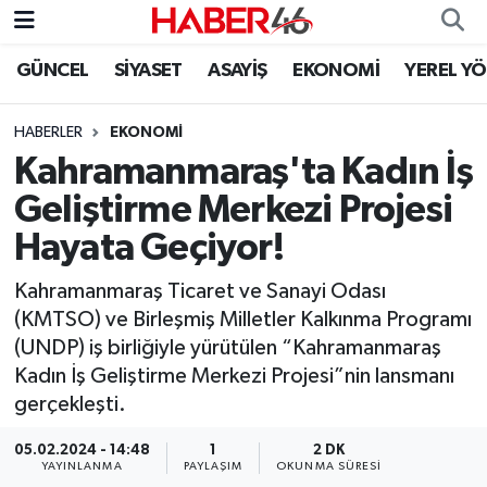
GÜNCEL
SİYASET
ASAYİŞ
EKONOMİ
YEREL Y
GÜNCEL
Nöbetçi Eczaneler
HABERLER
EKONOMI
SİYASET
Hava Durumu
Kahramanmaraş'ta Kadın İş
EKONOMİ
Kahramanmaraş Namaz Vakitleri
Geliştirme Merkezi Projesi
Hayata Geçiyor!
SPOR
Trafik Durumu
Kahramanmaraş Ticaret ve Sanayi Odası
YAŞAM
Süper Lig Puan Durumu ve Fikstür
(KMTSO) ve Birleşmiş Milletler Kalkınma Programı
(UNDP) iş birliğiyle yürütülen “Kahramanmaraş
TEKNOLOJİ
Tüm Manşetler
Kadın İş Geliştirme Merkezi Projesi”nin lansmanı
gerçekleşti.
SAĞLIK
Son Dakika Haberleri
05.02.2024 - 14:48
1
2 DK
EĞİTİM
Haber Arşivi
YAYINLANMA
PAYLAŞIM
OKUNMA SÜRESI