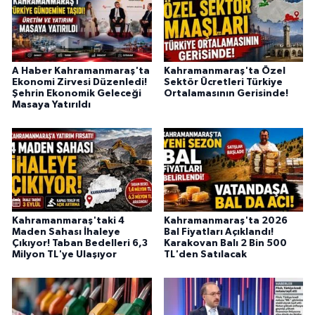
A Haber Kahramanmaraş'ta
Kahramanmaraş'ta Özel
Ekonomi Zirvesi Düzenledi!
Sektör Ücretleri Türkiye
Şehrin Ekonomik Geleceği
Ortalamasının Gerisinde!
Masaya Yatırıldı
Kahramanmaraş'taki 4
Kahramanmaraş'ta 2026
Maden Sahası İhaleye
Bal Fiyatları Açıklandı!
Çıkıyor! Taban Bedelleri 6,3
Karakovan Balı 2 Bin 500
Milyon TL'ye Ulaşıyor
TL'den Satılacak