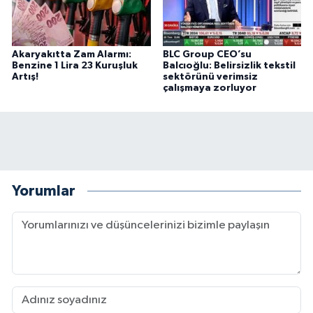
Akaryakıtta Zam Alarmı:
BLC Group CEO’su
Benzine 1 Lira 23 Kuruşluk
Balcıoğlu: Belirsizlik tekstil
Artış!
sektörünü verimsiz
çalışmaya zorluyor
Yorumlar