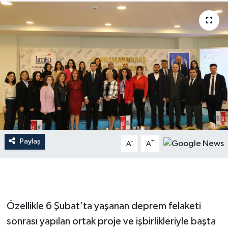
İLÇE HABERLERİ
KÜLTÜR-SANAT
KSÜ
DÜNYA
ROPORTAJ
Paylaş
-
+
A
A
MAGAZİN
KADIN-AİLE
YEREL YÖNETİM
Özellikle 6 Şubat’ta yaşanan deprem felaketi
sonrası yapılan ortak proje ve işbirlikleriyle başta
MEDYA