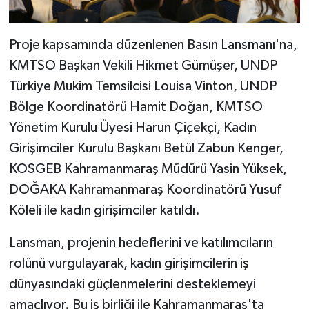
KİTAP
HEDEF2020
Proje kapsamında düzenlenen Basın Lansmanı'na,
KMTSO Başkan Vekili Hikmet Gümüşer, UNDP
OTOMOBİL
Türkiye Mukim Temsilcisi Louisa Vinton, UNDP
Bölge Koordinatörü Hamit Doğan, KMTSO
MİZAH
Yönetim Kurulu Üyesi Harun Çiçekçi, Kadın
TARİH
Girişimciler Kurulu Başkanı Betül Zabun Kenger,
KOSGEB Kahramanmaraş Müdürü Yasin Yüksek,
Genel
DOĞAKA Kahramanmaraş Koordinatörü Yusuf
Köleli ile kadın girişimciler katıldı.
Politika
Lansman, projenin hedeflerini ve katılımcıların
YEREL
rolünü vurgulayarak, kadın girişimcilerin iş
dünyasındaki güçlenmelerini desteklemeyi
BÖLGEDEN
amaçlıyor. Bu iş birliği ile Kahramanmaraş'ta