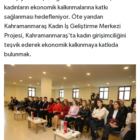
BİLİM TEKNOLOJİ
kadınların ekonomik kalkınmalarına katkı
sağlanması hedefleniyor. Öte yandan
ASAYİŞ
Kahramanmaraş Kadın İş Geliştirme Merkezi
Projesi, Kahramanmaraş'ta kadın girişimciliğini
SEÇİM 2015
teşvik ederek ekonomik kalkınmaya katkıda
ÇEVRE
bulunmak.
BİLİM VE TEKNOLOJİ
YARIŞMALAR
TANITIM
HABERDE İNSAN