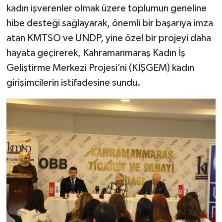
kadın işverenler olmak üzere toplumun geneline
hibe desteği sağlayarak, önemli bir başarıya imza
SEÇİM 2011
atan KMTSO ve UNDP, yine özel bir projeyi daha
ÜÇÜNCÜ SAYFA
hayata geçirerek, Kahramanmaraş Kadın İş
Geliştirme Merkezi Projesi’ni (KİŞGEM) kadın
BİLİMNET
girişimcilerin istifadesine sundu.
Yemek
SİVİL TOPLUM
SEÇİM 2014
KİM KİMDİR
ÇEK GÖNDER