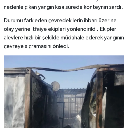
nedenle çıkan yangın kısa sürede konteynırı sardı.
SEÇİM 2011
Durumu fark eden çevredekilerin ihbarı üzerine
ÜÇÜNCÜ SAYFA
olay yerine itfaiye ekipleri yönlendirildi. Ekipler
alevlere hızlı bir şekilde müdahale ederek yangının
BİLİMNET
çevreye sıçramasını önledi.
Yemek
SİVİL TOPLUM
SEÇİM 2014
KİM KİMDİR
ÇEK GÖNDER