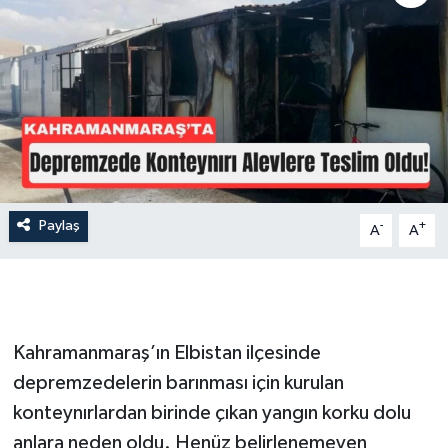
İLÇE HABERLERİ
KÜLTÜR-SANAT
KSÜ
DÜNYA
Paylaş
-
+
A
A
ROPORTAJ
MAGAZİN
KADIN-AİLE
Kahramanmaraş’ın Elbistan ilçesinde
depremzedelerin barınması için kurulan
YEREL YÖNETİM
konteynırlardan birinde çıkan yangın korku dolu
anlara neden oldu. Henüz belirlenemeyen
MEDYA