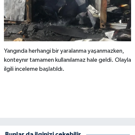
KİTAP
HEDEF2020
OTOMOBİL
MİZAH
Yangında herhangi bir yaralanma yaşanmazken,
konteynır tamamen kullanılamaz hale geldi. Olayla
TARİH
ilgili inceleme başlatıldı.
Genel
Politika
YEREL
BÖLGEDEN
Bunlar da ilginizi çekebilir