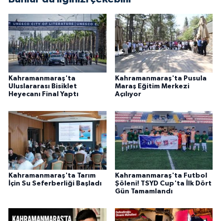
BİLİM TEKNOLOJİ
ASAYİŞ
SEÇİM 2015
Kahramanmaraş'ta
Kahramanmaraş'ta Pusula
ÇEVRE
Uluslararası Bisiklet
Maraş Eğitim Merkezi
Heyecanı Final Yaptı
Açılıyor
BİLİM VE TEKNOLOJİ
YARIŞMALAR
TANITIM
Kahramanmaraş'ta Tarım
Kahramanmaraş'ta Futbol
İçin Su Seferberliği Başladı
Şöleni! TSYD Cup'ta İlk Dört
HABERDE İNSAN
Gün Tamamlandı