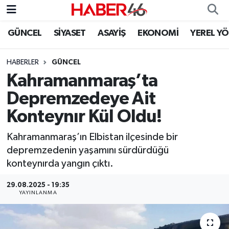
GÜNCEL
SİYASET
ASAYİŞ
EKONOMİ
YEREL Y
GÜNCEL
Nöbetçi Eczaneler
HABERLER
GÜNCEL
SİYASET
Hava Durumu
Kahramanmaraş’ta
EKONOMİ
Kahramanmaraş Namaz Vakitleri
Depremzedeye Ait
Konteynır Kül Oldu!
SPOR
Trafik Durumu
Kahramanmaraş’ın Elbistan ilçesinde bir
YAŞAM
Süper Lig Puan Durumu ve Fikstür
depremzedenin yaşamını sürdürdüğü
konteynırda yangın çıktı.
TEKNOLOJİ
Tüm Manşetler
29.08.2025 - 19:35
YAYINLANMA
SAĞLIK
Son Dakika Haberleri
EĞİTİM
Haber Arşivi