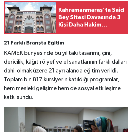
KİTAP
Kahramanmaraş'ta Said
HEDEF2020
Bey Sitesi Davasında 3
Kişi Daha Hakim
Karşısına Çıkacak
OTOMOBİL
21 Farklı Branşta Eğitim
MİZAH
KAMEK bünyesinde bu yıl takı tasarımı, çini,
dericilik, kâğıt rölyef ve el sanatlarının farklı dalları
TARİH
dahil olmak üzere 21 ayrı alanda eğitim verildi.
Genel
Toplam bin 817 kursiyerin katıldığı programlar,
hem mesleki gelişime hem de sosyal etkileşime
Politika
katkı sundu.
YEREL
BÖLGEDEN