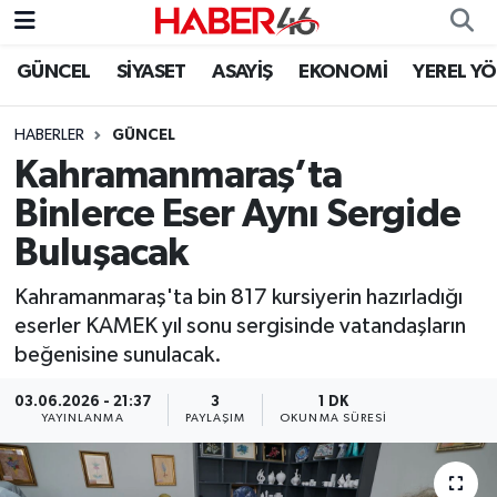
GÜNCEL
SİYASET
ASAYİŞ
EKONOMİ
YEREL Y
GÜNCEL
Nöbetçi Eczaneler
HABERLER
GÜNCEL
SİYASET
Hava Durumu
Kahramanmaraş’ta
EKONOMİ
Kahramanmaraş Namaz Vakitleri
Binlerce Eser Aynı Sergide
Buluşacak
SPOR
Trafik Durumu
Kahramanmaraş'ta bin 817 kursiyerin hazırladığı
YAŞAM
Süper Lig Puan Durumu ve Fikstür
eserler KAMEK yıl sonu sergisinde vatandaşların
beğenisine sunulacak.
TEKNOLOJİ
Tüm Manşetler
03.06.2026 - 21:37
3
1 DK
YAYINLANMA
PAYLAŞIM
OKUNMA SÜRESI
SAĞLIK
Son Dakika Haberleri
EĞİTİM
Haber Arşivi