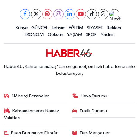
Kahramanmaraş'ta Şüpheli Ölüm! Uzman Çavuşu
15:22 |
Kahramanmaraş'ta Korku Dolu Anlar! Metruk Bi
15:10 |
Müge Anlı'da gündeme gelen Palu Ailesi Davasın
12:48 |
Tayland'daki Okul Saldırısı Kahramanmaraş Acısı
Künye
GÜNCEL
İletişim
EĞİTİM
SİYASET
Reklam
12:39 |
EKONOMİ
Göksun
YAŞAM
SPOR
Andırın
Kahramanmaraş'taki Okul Saldırısı Sonrası Kritik
12:31 |
Kahramanmaraş Ağustos Fuarı'nda Funda Arar R
12:31 |
Kahramanmaraş'ta Hacı Murat Caddesi Baştan S
12:20 |
Kahramanmaraş'ta Madrigal Coşkusu! Fuar Alanı
12:09 |
Haber46, Kahramanmaraş'tan en güncel, en hızlı haberleri sizinle
Kahramanmaraş'ta Said Bey Sitesi Davasında 3 K
12:06 |
buluşturuyor.
Nöbetçi Eczaneler
Hava Durumu
Kahramanmaraş Namaz
Trafik Durumu
Vakitleri
Puan Durumu ve Fikstür
Tüm Manşetler