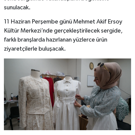
sunulacak.
SEÇİM 2011
11 Haziran Perşembe günü Mehmet Akif Ersoy
ÜÇÜNCÜ SAYFA
Kültür Merkezi’nde gerçekleştirilecek sergide,
farklı branşlarda hazırlanan yüzlerce ürün
BİLİMNET
ziyaretçilerle buluşacak.
Yemek
SİVİL TOPLUM
SEÇİM 2014
KİM KİMDİR
ÇEK GÖNDER