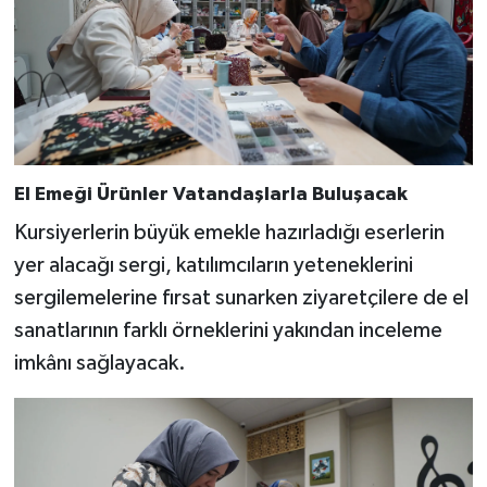
BİLİM TEKNOLOJİ
ASAYİŞ
SEÇİM 2015
ÇEVRE
El Emeği Ürünler Vatandaşlarla Buluşacak
Kursiyerlerin büyük emekle hazırladığı eserlerin
BİLİM VE TEKNOLOJİ
yer alacağı sergi, katılımcıların yeteneklerini
sergilemelerine fırsat sunarken ziyaretçilere de el
YARIŞMALAR
sanatlarının farklı örneklerini yakından inceleme
TANITIM
imkânı sağlayacak.
HABERDE İNSAN