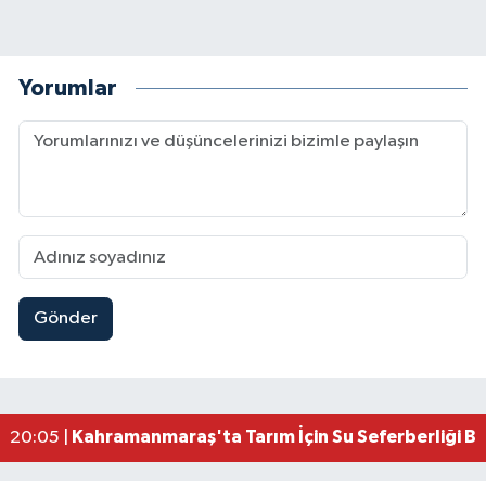
Yorumlar
Gönder
Çerçeve Yasa Adalet Komisyonu'ndan Geçti! Gö
09:11 |
Kahramanmaraş'taki Okul Saldırısı TBMM Günde
09:04 |
Kahramanmaraş'ta Uluslararası Bisiklet Heyecan
22:09 |
Kahramanmaraş'ta Pusula Maraş Eğitim Merkezi
20:14 |
Kahramanmaraş'ta Tarım İçin Su Seferberliği Ba
20:05 |
Kahramanmaraş'ta 5 Kilometrelik Yolda Sıcak As
20:02 |