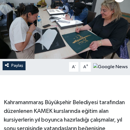
İLÇE HABERLERİ
KÜLTÜR-SANAT
KSÜ
DÜNYA
Paylaş
-
+
A
A
ROPORTAJ
MAGAZİN
KADIN-AİLE
Kahramanmaraş Büyükşehir Belediyesi tarafından
düzenlenen KAMEK kurslarında eğitim alan
YEREL YÖNETİM
kursiyerlerin yıl boyunca hazırladığı çalışmalar, yıl
sonu sergisinde vatandaşların beğenisine
MEDYA