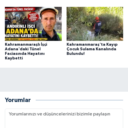
Kahramanmaraşlı İşçi
Kahramanmaraş'ta Kayıp
Adana'daki Tünel
Çocuk Sulama Kanalında
Faciasında Hayatını
Bulundu!
Kaybetti
Yorumlar