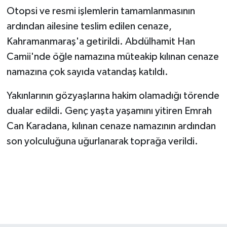
BİLİM TEKNOLOJİ
Otopsi ve resmi işlemlerin tamamlanmasının
ardından ailesine teslim edilen cenaze,
ASAYİŞ
Kahramanmaraş'a getirildi. Abdülhamit Han
Camii'nde öğle namazına müteakip kılınan cenaze
SEÇİM 2015
namazına çok sayıda vatandaş katıldı.
ÇEVRE
Yakınlarının gözyaşlarına hakim olamadığı törende
dualar edildi. Genç yaşta yaşamını yitiren Emrah
BİLİM VE TEKNOLOJİ
Can Karadana, kılınan cenaze namazının ardından
YARIŞMALAR
son yolculuğuna uğurlanarak toprağa verildi.
TANITIM
HABERDE İNSAN