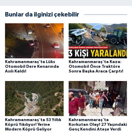
Bunlar da ilginizi çekebilir
Kahramanmaraş'ta Lüks
Kahramanmaraş'ta Kaza:
Otomobil Dere Kenarında
Otomobil Önce Traktöre
Asılı Kaldı!
Sonra Başka Araca Çarptı!
Kahramanmaraş'ta 53 Yıllık
Kahramanmaraş'ta
Köprü Yıkılıyor! Yerine
Korkutan Olay! 27 Yaşındaki
Modern Köprü Geliyor
Genç Kendini Ateşe Verdi