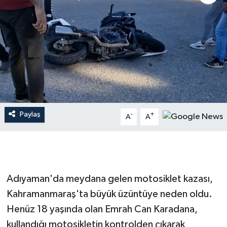
İLÇE HABERLERİ
KÜLTÜR-SANAT
KSÜ
DÜNYA
Paylaş
-
+
A
A
ROPORTAJ
MAGAZİN
KADIN-AİLE
Adıyaman'da meydana gelen motosiklet kazası,
Kahramanmaraş'ta büyük üzüntüye neden oldu.
YEREL YÖNETİM
Henüz 18 yaşında olan Emrah Can Karadana,
kullandığı motosikletin kontrolden çıkarak
MEDYA