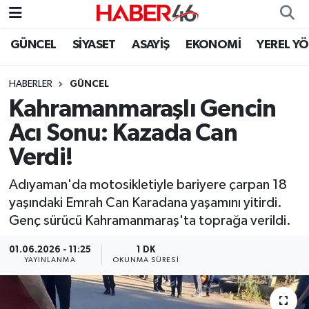
GÜNCEL
SİYASET
ASAYİŞ
EKONOMİ
YEREL Y
GÜNCEL
Nöbetçi Eczaneler
HABERLER
GÜNCEL
SİYASET
Hava Durumu
Kahramanmaraşlı Gencin
EKONOMİ
Kahramanmaraş Namaz Vakitleri
Acı Sonu: Kazada Can
Verdi!
SPOR
Trafik Durumu
Adıyaman'da motosikletiyle bariyere çarpan 18
YAŞAM
Süper Lig Puan Durumu ve Fikstür
yaşındaki Emrah Can Karadana yaşamını yitirdi.
Genç sürücü Kahramanmaraş'ta toprağa verildi.
TEKNOLOJİ
Tüm Manşetler
01.06.2026 - 11:25
1 DK
YAYINLANMA
OKUNMA SÜRESI
SAĞLIK
Son Dakika Haberleri
EĞİTİM
Haber Arşivi