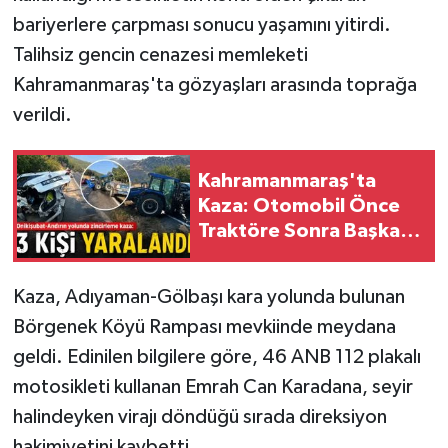
bariyerlere çarpması sonucu yaşamını yitirdi.
SEÇİM 2011
Talihsiz gencin cenazesi memleketi
Kahramanmaraş'ta gözyaşları arasında toprağa
ÜÇÜNCÜ SAYFA
verildi.
BİLİMNET
Kahramanmaraş'ta
Yemek
Kaza: Otomobil Önce
Traktöre Sonra Başka
SİVİL TOPLUM
Araca Çarptı!
Kaza, Adıyaman-Gölbaşı kara yolunda bulunan
SEÇİM 2014
Börgenek Köyü Rampası mevkiinde meydana
KİM KİMDİR
geldi. Edinilen bilgilere göre, 46 ANB 112 plakalı
motosikleti kullanan Emrah Can Karadana, seyir
ÇEK GÖNDER
halindeyken virajı döndüğü sırada direksiyon
hakimiyetini kaybetti.