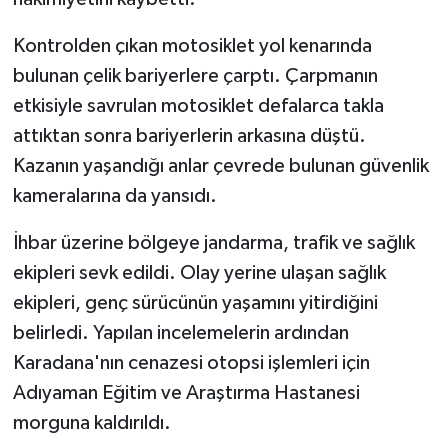
KİTAP
Kontrolden çıkan motosiklet yol kenarında
HEDEF2020
bulunan çelik bariyerlere çarptı. Çarpmanın
etkisiyle savrulan motosiklet defalarca takla
OTOMOBİL
attıktan sonra bariyerlerin arkasına düştü.
MİZAH
Kazanın yaşandığı anlar çevrede bulunan güvenlik
kameralarına da yansıdı.
TARİH
İhbar üzerine bölgeye jandarma, trafik ve sağlık
Genel
ekipleri sevk edildi. Olay yerine ulaşan sağlık
ekipleri, genç sürücünün yaşamını yitirdiğini
Politika
belirledi. Yapılan incelemelerin ardından
Karadana'nın cenazesi otopsi işlemleri için
YEREL
Adıyaman Eğitim ve Araştırma Hastanesi
BÖLGEDEN
morguna kaldırıldı.