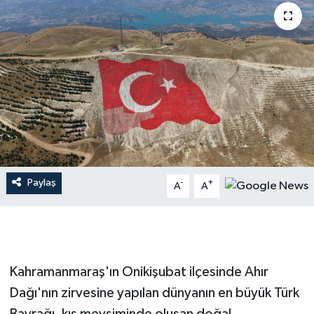
İLÇE HABERLERİ
KÜLTÜR-SANAT
KSÜ
DÜNYA
ROPORTAJ
Paylaş
-
+
A
A
MAGAZİN
KADIN-AİLE
Kahramanmaraş'ın Onikişubat ilçesinde Ahır
YEREL YÖNETİM
Dağı'nın zirvesine yapılan dünyanın en büyük Türk
MEDYA