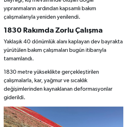
Bayrağı, kış mevsiminde oluşan doğal
yıpranmaların ardından kapsamlı bakım
SEÇİM 2011
çalışmalarıyla yeniden yenilendi.
ÜÇÜNCÜ SAYFA
1830 Rakımda Zorlu Çalışma
Yaklaşık 40 dönümlük alanı kaplayan dev bayrakta
BİLİMNET
yürütülen bakım çalışmaları bugün itibarıyla
Yemek
tamamlandı.
SİVİL TOPLUM
1830 metre yükseklikte gerçekleştirilen
çalışmalarla, kar, yağmur ve sıcaklık
SEÇİM 2014
değişimlerinden kaynaklanan deformasyonlar
giderildi.
KİM KİMDİR
ÇEK GÖNDER