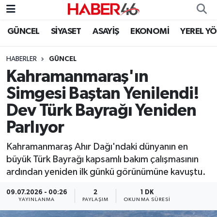
GÜNCEL
SİYASET
ASAYİŞ
EKONOMİ
YEREL Y
GÜNCEL
Nöbetçi Eczaneler
HABERLER
GÜNCEL
SİYASET
Hava Durumu
Kahramanmaraş'ın
EKONOMİ
Kahramanmaraş Namaz Vakitleri
Simgesi Baştan Yenilendi!
Dev Türk Bayrağı Yeniden
SPOR
Trafik Durumu
Parlıyor
YAŞAM
Süper Lig Puan Durumu ve Fikstür
Kahramanmaraş Ahır Dağı'ndaki dünyanın en
büyük Türk Bayrağı kapsamlı bakım çalışmasının
TEKNOLOJİ
Tüm Manşetler
ardından yeniden ilk günkü görünümüne kavuştu.
SAĞLIK
Son Dakika Haberleri
09.07.2026 - 00:26
2
1 DK
YAYINLANMA
PAYLAŞIM
OKUNMA SÜRESI
EĞİTİM
Haber Arşivi