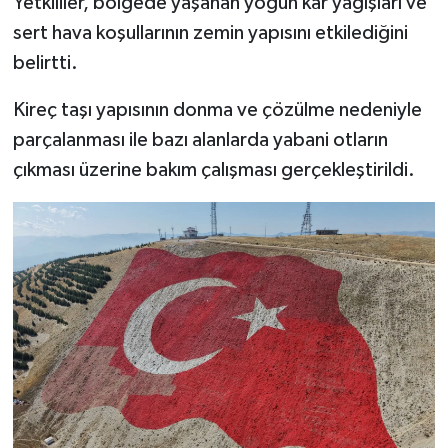
Yetkililer, bölgede yaşanan yoğun kar yağışları ve
BİLİM TEKNOLOJİ
sert hava koşullarının zemin yapısını etkilediğini
belirtti.
ASAYİŞ
Kireç taşı yapısının donma ve çözülme nedeniyle
SEÇİM 2015
parçalanması ile bazı alanlarda yabani otların
çıkması üzerine bakım çalışması gerçekleştirildi.
ÇEVRE
BİLİM VE TEKNOLOJİ
YARIŞMALAR
TANITIM
HABERDE İNSAN