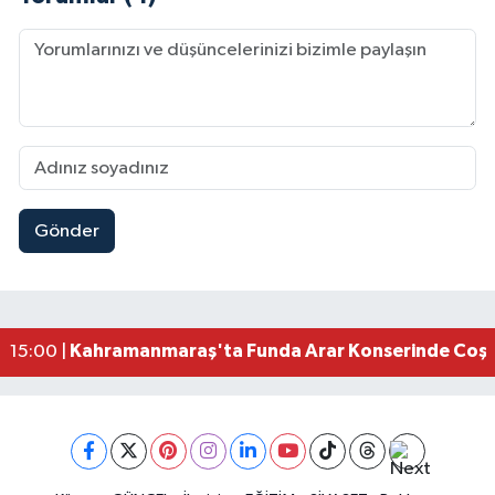
Gönder
Kahramanmaraş Elbistan’da İdris Altun Taziye ve
23:59 |
Kahramanmaraş Ağustos Fuarı'nda Ailelere Öze
23:51 |
Kahramanmaraş’ta Otomobil Yan Yattı: 3 Yaralı
23:48 |
Kahramanmaraş’ta orman yangını kontrol altına
16:48 |
Kahramanmaraş'ta Funda Arar Konserinde Coşku
15:00 |
Kahramanmaraş Depreminin Etkisi Bitmedi? Uzma
11:18 |
Kahramanmaraşlı Kaptan Bodrum'da Teknede 
09:30 |
Gaziantep Nurdağı'nda 4.5 Büyüklüğünde Depre
08:12 |