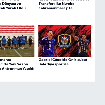
ş Dünyası ve
Transfer: Ike Nweke
Tek Yürek Oldu
Kahramanmaraş’ta
maraş
Gabriel Cândido Onikişubat
or'da Yeni Sezon
Belediyespor’da
lk Antrenman Yapıldı