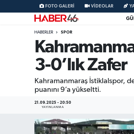
FOTO GALERI
VIDEOLAR
Y
GÜ
GÜNCEL
Nöbetçi Eczaneler
HABERLER
SPOR
SİYASET
Hava Durumu
Kahramanmara
EKONOMİ
Kahramanmaraş Namaz Vakitleri
3-0’lık Zafer
SPOR
Trafik Durumu
Kahramanmaraş İstiklalspor, d
YAŞAM
Süper Lig Puan Durumu ve Fikstür
puanını 9’a yükseltti.
TEKNOLOJİ
Tüm Manşetler
21.09.2025 - 20:50
YAYINLANMA
SAĞLIK
Son Dakika Haberleri
EĞİTİM
Haber Arşivi