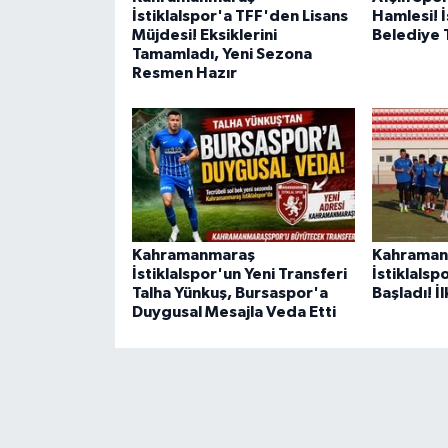
İstiklalspor'a TFF'den Lisans
Hamlesi! İ
Müjdesi! Eksiklerini
Belediye 
Tamamladı, Yeni Sezona
Resmen Hazır
Kahramanmaraş
Kahraman
İstiklalspor'un Yeni Transferi
İstiklalsp
Talha Yünkuş, Bursaspor'a
Başladı! İ
Duygusal Mesajla Veda Etti