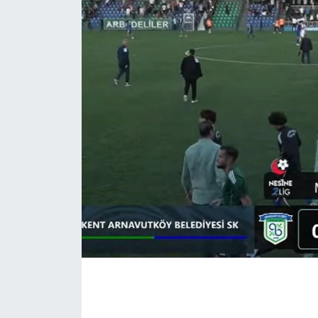
İLÇE HABERLERİ
KÜLTÜR-SANAT
KSÜ
DÜNYA
ROPORTAJ
MAGAZİN
KADIN-AİLE
YEREL YÖNETİM
MEDYA