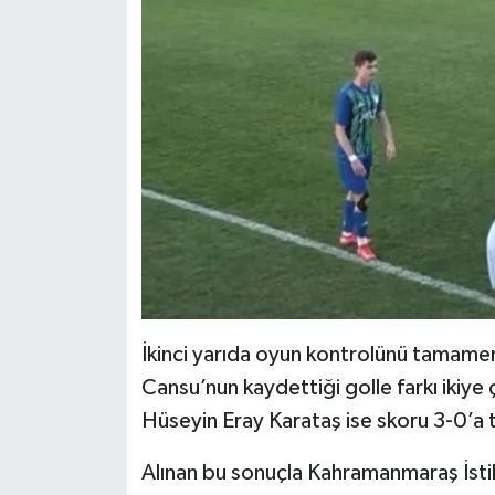
KİTAP
HEDEF2020
OTOMOBİL
MİZAH
TARİH
Genel
Politika
İkinci yarıda oyun kontrolünü tamamen
Cansu’nun kaydettiği golle farkı ikiye
YEREL
Hüseyin Eray Karataş ise skoru 3-0’a t
BÖLGEDEN
Alınan bu sonuçla Kahramanmaraş İstikl