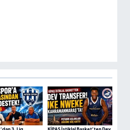
'dan 3. Lig
KİPAŞ İstiklal Basket’ten Dev