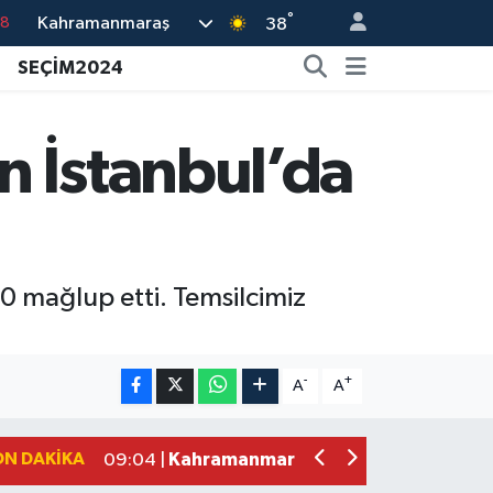
°
Kahramanmaraş
38
18
SEÇİM2024
32
38
03
n İstanbul’da
14
 mağlup etti. Temsilcimiz
Kahramanmaraş'ta Kayıp Çocuk Sula
15:00 |
Kahramanmaraş'ta Zakkum Rüzgârı! K
12:28 |
-
+
A
A
Kahramanmaraş'ta Kasten Öldürme ve 
12:18 |
Çerçeve Yasa Adalet Komisyonu'ndan
09:11 |
ON DAKIKA
Kahramanmaraş'taki Okul Saldırısı 
09:04 |
Kahramanmaraş'ta Uluslararası Bisikl
22:09 |