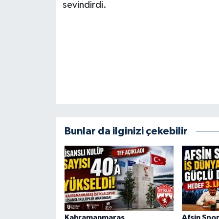
sevindirdi.
BİLİM TEKNOLOJİ
ASAYİŞ
SEÇİM 2015
ÇEVRE
BİLİM VE TEKNOLOJİ
Bunlar da ilginizi çekebilir
YARIŞMALAR
TANITIM
HABERDE İNSAN
Kahramanmaraş
Afşin Spor