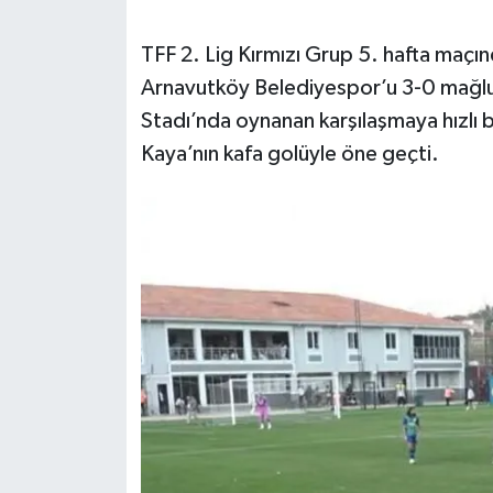
SEÇİM 2011
TFF 2. Lig Kırmızı Grup 5. hafta maç
Arnavutköy Belediyespor’u 3-0 mağlup
ÜÇÜNCÜ SAYFA
Stadı’nda oynanan karşılaşmaya hızlı 
Kaya’nın kafa golüyle öne geçti.
BİLİMNET
Yemek
SİVİL TOPLUM
SEÇİM 2014
KİM KİMDİR
ÇEK GÖNDER