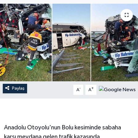
İLÇE HABERLERİ
KÜLTÜR-SANAT
KSÜ
DÜNYA
ROPORTAJ
Paylaş
-
+
MAGAZİN
A
A
KADIN-AİLE
YEREL YÖNETİM
Anadolu Otoyolu'nun Bolu kesiminde sabaha
karşı meydana gelen trafik kazasında
MEDYA