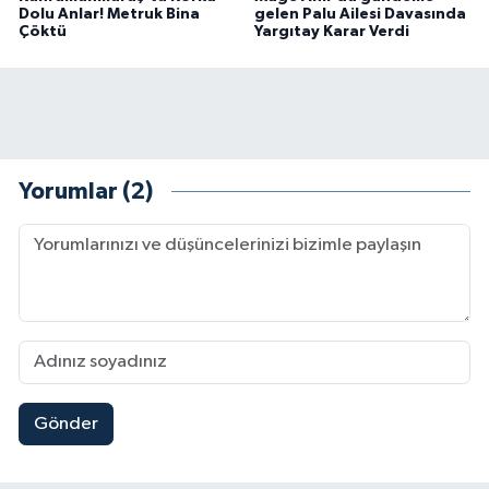
Dolu Anlar! Metruk Bina
gelen Palu Ailesi Davasında
Çöktü
Yargıtay Karar Verdi
Yorumlar (2)
Gönder
Kahramanmaraş'ta Pusula Maraş Eğitim Merkezi
20:14 |
Kahramanmaraş'ta Tarım İçin Su Seferberliği Ba
20:05 |
Kahramanmaraş'ta 5 Kilometrelik Yolda Sıcak As
20:02 |