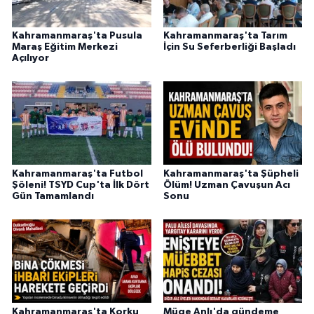
Kahramanmaraş'ta Pusula
Kahramanmaraş'ta Tarım
Maraş Eğitim Merkezi
İçin Su Seferberliği Başladı
Açılıyor
Kahramanmaraş'ta Futbol
Kahramanmaraş'ta Şüpheli
Şöleni! TSYD Cup'ta İlk Dört
Ölüm! Uzman Çavuşun Acı
Gün Tamamlandı
Sonu
Kahramanmaraş'ta Korku
Müge Anlı'da gündeme