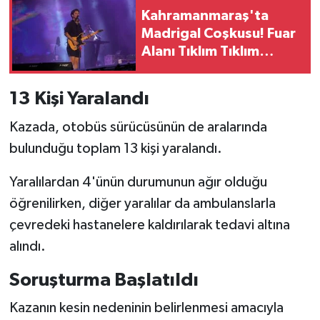
BİLİM TEKNOLOJİ
Kahramanmaraş'ta
Madrigal Coşkusu! Fuar
ASAYİŞ
Alanı Tıklım Tıklım
Doldu
SEÇİM 2015
13 Kişi Yaralandı
ÇEVRE
Kazada, otobüs sürücüsünün de aralarında
bulunduğu toplam 13 kişi yaralandı.
BİLİM VE TEKNOLOJİ
Yaralılardan 4'ünün durumunun ağır olduğu
YARIŞMALAR
öğrenilirken, diğer yaralılar da ambulanslarla
çevredeki hastanelere kaldırılarak tedavi altına
TANITIM
alındı.
HABERDE İNSAN
Soruşturma Başlatıldı
Kazanın kesin nedeninin belirlenmesi amacıyla