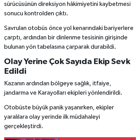
KİTAP
sürücüsünün direksiyon hâkimiyetini kaybetmesi
sonucu kontrolden çıktı.
HEDEF2020
Savrulan otobüs önce yol kenarındaki bariyerlere
OTOMOBİL
çarptı, ardından bir dinlenme tesisinin girişinde
bulunan yön tabelasına çarparak durabildi.
MİZAH
Olay Yerine Çok Sayıda Ekip Sevk
TARİH
Edildi
Genel
Kazanın ardından bölgeye sağlık, itfaiye,
jandarma ve Karayolları ekipleri yönlendirildi.
Politika
Otobüste büyük panik yaşanırken, ekipler
YEREL
yaralılara olay yerinde ilk müdahaleyi
gerçekleştirdi.
BÖLGEDEN