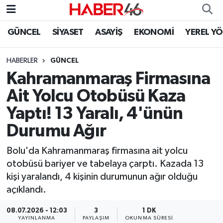
GÜNCEL
SİYASET
ASAYİŞ
EKONOMİ
YEREL Y
GÜNCEL
Nöbetçi Eczaneler
HABERLER
GÜNCEL
SİYASET
Hava Durumu
Kahramanmaraş Firmasına
EKONOMİ
Kahramanmaraş Namaz Vakitleri
Ait Yolcu Otobüsü Kaza
Yaptı! 13 Yaralı, 4'ünün
SPOR
Trafik Durumu
Durumu Ağır
YAŞAM
Süper Lig Puan Durumu ve Fikstür
Bolu'da Kahramanmaraş firmasına ait yolcu
otobüsü bariyer ve tabelaya çarptı. Kazada 13
TEKNOLOJİ
Tüm Manşetler
kişi yaralandı, 4 kişinin durumunun ağır olduğu
açıklandı.
SAĞLIK
Son Dakika Haberleri
08.07.2026 - 12:03
3
1 DK
EĞİTİM
Haber Arşivi
YAYINLANMA
PAYLAŞIM
OKUNMA SÜRESI