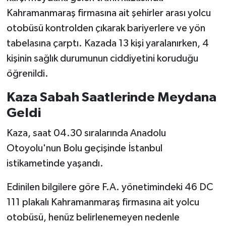
Kahramanmaraş firmasına ait şehirler arası yolcu
SEÇİM 2011
otobüsü kontrolden çıkarak bariyerlere ve yön
tabelasına çarptı. Kazada 13 kişi yaralanırken, 4
ÜÇÜNCÜ SAYFA
kişinin sağlık durumunun ciddiyetini koruduğu
öğrenildi.
BİLİMNET
Kaza Sabah Saatlerinde Meydana
Yemek
Geldi
SİVİL TOPLUM
Kaza, saat 04.30 sıralarında Anadolu
Otoyolu'nun Bolu geçişinde İstanbul
SEÇİM 2014
istikametinde yaşandı.
KİM KİMDİR
Edinilen bilgilere göre F.A. yönetimindeki 46 DC
111 plakalı Kahramanmaraş firmasına ait yolcu
ÇEK GÖNDER
otobüsü, henüz belirlenemeyen nedenle