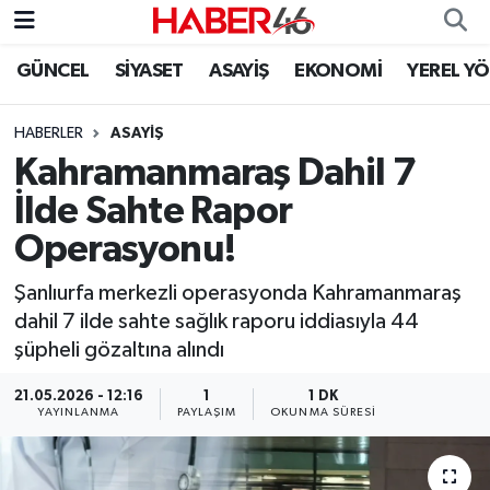
GÜNCEL
SİYASET
ASAYİŞ
EKONOMİ
YEREL Y
GÜNCEL
Nöbetçi Eczaneler
HABERLER
ASAYİŞ
SİYASET
Hava Durumu
Kahramanmaraş Dahil 7
EKONOMİ
Kahramanmaraş Namaz Vakitleri
İlde Sahte Rapor
Operasyonu!
SPOR
Trafik Durumu
Şanlıurfa merkezli operasyonda Kahramanmaraş
YAŞAM
Süper Lig Puan Durumu ve Fikstür
dahil 7 ilde sahte sağlık raporu iddiasıyla 44
şüpheli gözaltına alındı
TEKNOLOJİ
Tüm Manşetler
21.05.2026 - 12:16
1
1 DK
YAYINLANMA
PAYLAŞIM
OKUNMA SÜRESI
SAĞLIK
Son Dakika Haberleri
EĞİTİM
Haber Arşivi