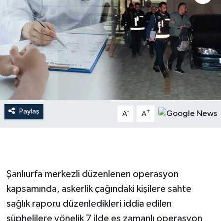
İLÇE HABERLERİ
KÜLTÜR-SANAT
KSÜ
DÜNYA
Paylaş
-
+
A
A
ROPORTAJ
MAGAZİN
KADIN-AİLE
Şanlıurfa merkezli düzenlenen operasyon
kapsamında, askerlik çağındaki kişilere sahte
YEREL YÖNETİM
sağlık raporu düzenledikleri iddia edilen
şüphelilere yönelik 7 ilde eş zamanlı operasyon
MEDYA