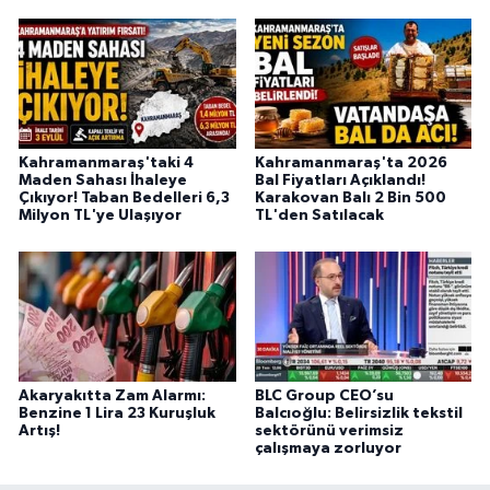
Kahramanmaraş'taki 4
Kahramanmaraş'ta 2026
Maden Sahası İhaleye
Bal Fiyatları Açıklandı!
Çıkıyor! Taban Bedelleri 6,3
Karakovan Balı 2 Bin 500
Milyon TL'ye Ulaşıyor
TL'den Satılacak
Akaryakıtta Zam Alarmı:
BLC Group CEO’su
Benzine 1 Lira 23 Kuruşluk
Balcıoğlu: Belirsizlik tekstil
Artış!
sektörünü verimsiz
çalışmaya zorluyor