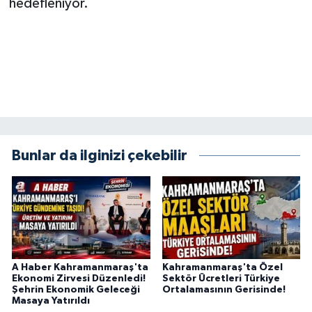
hedefleniyor.
BİLİM TEKNOLOJİ
ASAYİŞ
SEÇİM 2015
ÇEVRE
Bunlar da ilginizi çekebilir
BİLİM VE TEKNOLOJİ
YARIŞMALAR
TANITIM
HABERDE İNSAN
A Haber Kahramanmaraş'ta
Kahramanmaraş'ta Özel
Ekonomi Zirvesi Düzenledi!
Sektör Ücretleri Türkiye
Şehrin Ekonomik Geleceği
Ortalamasının Gerisinde!
Masaya Yatırıldı