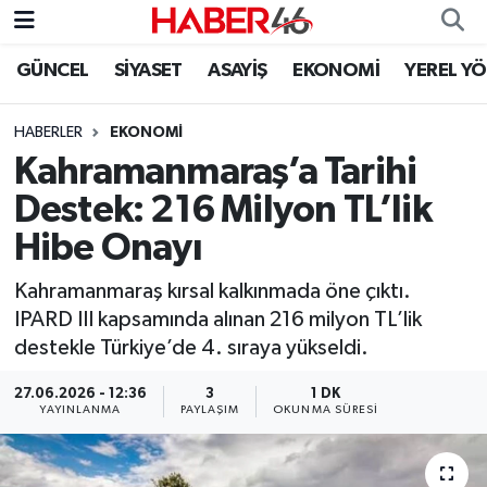
GÜNCEL
SİYASET
ASAYİŞ
EKONOMİ
YEREL Y
GÜNCEL
Nöbetçi Eczaneler
HABERLER
EKONOMI
SİYASET
Hava Durumu
Kahramanmaraş’a Tarihi
EKONOMİ
Kahramanmaraş Namaz Vakitleri
Destek: 216 Milyon TL’lik
Hibe Onayı
SPOR
Trafik Durumu
Kahramanmaraş kırsal kalkınmada öne çıktı.
YAŞAM
Süper Lig Puan Durumu ve Fikstür
IPARD III kapsamında alınan 216 milyon TL’lik
destekle Türkiye’de 4. sıraya yükseldi.
TEKNOLOJİ
Tüm Manşetler
27.06.2026 - 12:36
3
1 DK
YAYINLANMA
PAYLAŞIM
OKUNMA SÜRESI
SAĞLIK
Son Dakika Haberleri
EĞİTİM
Haber Arşivi