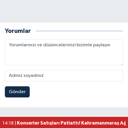
Yorumlar
Gönder
Kahramanmaraş'ta Zehir Tacirlerine Eş Zamanlı 
15:15 |
Kahramanmaraş'ta Gerçeğini Aratmayan Yangın 
14:54 |
Kahramanmaraş'ta Pazarcık'a 38 Bin Ton Asfalt
14:32 |
Kahramanmaraş'ta Müzik Dolu Akşam! KAFUM'da
14:26 |
Konserler Satışları Patlattı! Kahramanmaraş Ağ
14:18 |