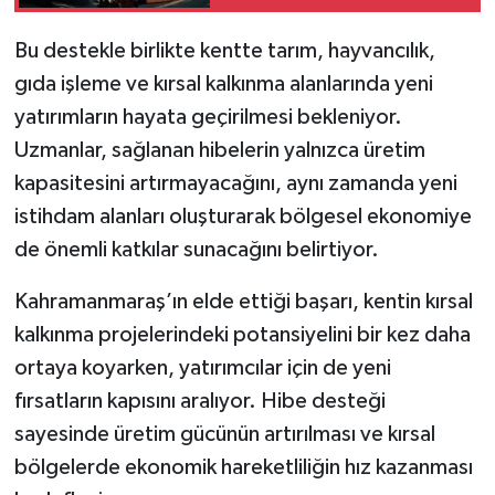
KİTAP
Bu destekle birlikte kentte tarım, hayvancılık,
HEDEF2020
gıda işleme ve kırsal kalkınma alanlarında yeni
yatırımların hayata geçirilmesi bekleniyor.
OTOMOBİL
Uzmanlar, sağlanan hibelerin yalnızca üretim
MİZAH
kapasitesini artırmayacağını, aynı zamanda yeni
istihdam alanları oluşturarak bölgesel ekonomiye
TARİH
de önemli katkılar sunacağını belirtiyor.
Genel
Kahramanmaraş’ın elde ettiği başarı, kentin kırsal
kalkınma projelerindeki potansiyelini bir kez daha
Politika
ortaya koyarken, yatırımcılar için de yeni
fırsatların kapısını aralıyor. Hibe desteği
YEREL
sayesinde üretim gücünün artırılması ve kırsal
BÖLGEDEN
bölgelerde ekonomik hareketliliğin hız kazanması