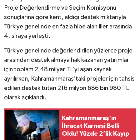
Proje Değerlendirme ve Seçim Komisyonu
SEÇİM 2011
sonuçlarına göre kent, aldığı destek miktarıyla
Türkiye genelinde en fazla hibe alan iller arasında
ÜÇÜNCÜ SAYFA
4. sıraya yerleşti.
BİLİMNET
Türkiye genelinde değerlendirilen yüzlerce proje
arasından destek almaya hak kazanan yatırımlar
Yemek
için toplam 2,48 milyar TL’yi aşan kaynak
SİVİL TOPLUM
ayrılırken, Kahramanmaraş’taki projeler için tahsis
edilen destek tutarı 216 milyon 686 bin 980 TL
SEÇİM 2014
olarak açıklandı.
KİM KİMDİR
Kahramanmaraş’ın
İhracat Karnesi Belli
ÇEK GÖNDER
Oldu! Yüzde 2’lik Kayıp