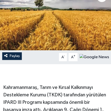
İLÇE HABERLERİ
KÜLTÜR-SANAT
KSÜ
DÜNYA
Paylaş
-
+
A
A
ROPORTAJ
MAGAZİN
KADIN-AİLE
Kahramanmaraş, Tarım ve Kırsal Kalkınmayı
Destekleme Kurumu (TKDK) tarafından yürütülen
YEREL YÖNETİM
IPARD III Programı kapsamında önemli bir
başarıya imza attı. Açıklanan 9. Çağrı Dönemi 1.
MEDYA