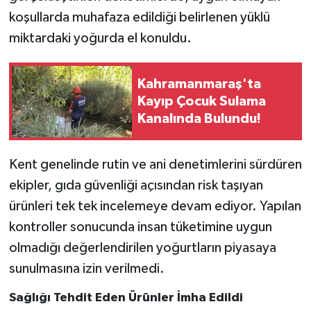
koşullarda muhafaza edildiği belirlenen yüklü
SEÇİM 2011
miktardaki yoğurda el konuldu.
ÜÇÜNCÜ SAYFA
Kahramanmaraş'ta
Kayıp Çocuk Sulama
BİLİMNET
Kanalında Bulundu!
Yemek
Kent genelinde rutin ve ani denetimlerini sürdüren
SİVİL TOPLUM
ekipler, gıda güvenliği açısından risk taşıyan
ürünleri tek tek incelemeye devam ediyor. Yapılan
SEÇİM 2014
kontroller sonucunda insan tüketimine uygun
KİM KİMDİR
olmadığı değerlendirilen yoğurtların piyasaya
sunulmasına izin verilmedi.
ÇEK GÖNDER
Sağlığı Tehdit Eden Ürünler İmha Edildi