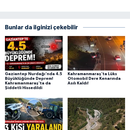
Bunlar da ilginizi çekebilir
Gaziantep Nurdağı'nda 4.5
Kahramanmaraş'ta Lüks
Büyüklüğünde Deprem!
Otomobil Dere Kenarında
Kahramanmaraş'ta da
Asılı Kaldı!
Şiddetli Hissedildi