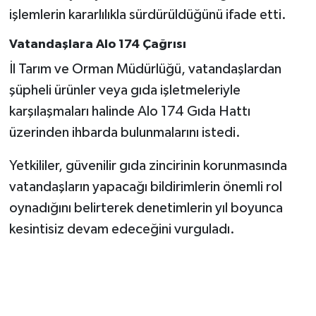
BİLİM TEKNOLOJİ
işlemlerin kararlılıkla sürdürüldüğünü ifade etti.
Vatandaşlara Alo 174 Çağrısı
ASAYİŞ
İl Tarım ve Orman Müdürlüğü, vatandaşlardan
SEÇİM 2015
şüpheli ürünler veya gıda işletmeleriyle
karşılaşmaları halinde Alo 174 Gıda Hattı
ÇEVRE
üzerinden ihbarda bulunmalarını istedi.
BİLİM VE TEKNOLOJİ
Yetkililer, güvenilir gıda zincirinin korunmasında
vatandaşların yapacağı bildirimlerin önemli rol
YARIŞMALAR
oynadığını belirterek denetimlerin yıl boyunca
kesintisiz devam edeceğini vurguladı.
TANITIM
HABERDE İNSAN