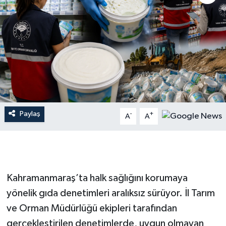
İLÇE HABERLERİ
KÜLTÜR-SANAT
KSÜ
DÜNYA
Paylaş
-
+
A
A
ROPORTAJ
MAGAZİN
KADIN-AİLE
Kahramanmaraş’ta halk sağlığını korumaya
yönelik gıda denetimleri aralıksız sürüyor. İl Tarım
YEREL YÖNETİM
ve Orman Müdürlüğü ekipleri tarafından
gerçekleştirilen denetimlerde, uygun olmayan
MEDYA