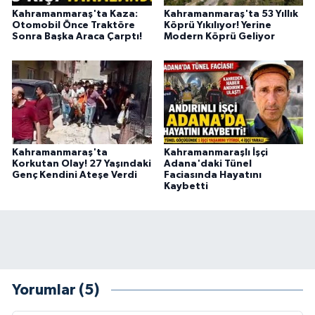
Kahramanmaraş'ta Kaza:
Kahramanmaraş'ta 53 Yıllık
Otomobil Önce Traktöre
Köprü Yıkılıyor! Yerine
Sonra Başka Araca Çarptı!
Modern Köprü Geliyor
Kahramanmaraş'ta
Kahramanmaraşlı İşçi
Korkutan Olay! 27 Yaşındaki
Adana'daki Tünel
Genç Kendini Ateşe Verdi
Faciasında Hayatını
Kaybetti
Yorumlar (5)