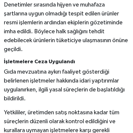
KİTAP
Denetimler sırasında hijyen ve muhafaza
şartlarına uygun olmadığı tespit edilen ürünler
HEDEF2020
resmi işlemlerin ardından ekiplerin gözetiminde
imha edildi. Böylece halk sağlığını tehdit
OTOMOBİL
edebilecek ürünlerin tüketiciye ulaşmasının önüne
MİZAH
geçildi.
İşletmelere Ceza Uygulandı
TARİH
Gıda mevzuatına aykırı faaliyet gösterdiği
Genel
belirlenen işletmeler hakkında idari yaptırımlar
uygulanırken, ilgili yasal süreçlerin de başlatıldığı
Politika
bildirildi.
YEREL
Yetkililer, üretimden satış noktasına kadar tüm
süreçlerin düzenli olarak kontrol edildiğini ve
BÖLGEDEN
kurallara uymayan işletmelere karşı gerekli