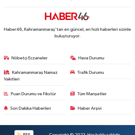
09:11 |
Kahramanmaraş'taki Okul Saldırısı TBMM Günde
09:04 |
Haber46, Kahramanmaraş'tan en güncel, en hızlı haberleri sizinle
buluşturuyor.
Nöbetçi Eczaneler
Hava Durumu
Kahramanmaraş Namaz
Trafik Durumu
Vakitleri
Puan Durumu ve Fikstür
Tüm Manşetler
Son Dakika Haberleri
Haber Arşivi
RSS
Copyright © 2023. Her hakkı saklıdır.