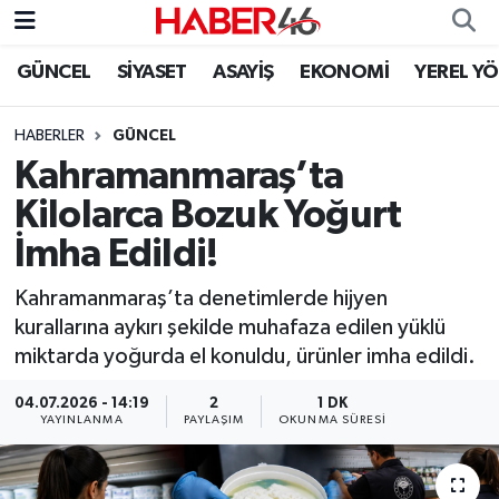
GÜNCEL
SİYASET
ASAYİŞ
EKONOMİ
YEREL Y
GÜNCEL
Nöbetçi Eczaneler
HABERLER
GÜNCEL
SİYASET
Hava Durumu
Kahramanmaraş’ta
EKONOMİ
Kahramanmaraş Namaz Vakitleri
Kilolarca Bozuk Yoğurt
İmha Edildi!
SPOR
Trafik Durumu
Kahramanmaraş’ta denetimlerde hijyen
YAŞAM
Süper Lig Puan Durumu ve Fikstür
kurallarına aykırı şekilde muhafaza edilen yüklü
miktarda yoğurda el konuldu, ürünler imha edildi.
TEKNOLOJİ
Tüm Manşetler
04.07.2026 - 14:19
2
1 DK
YAYINLANMA
PAYLAŞIM
OKUNMA SÜRESI
SAĞLIK
Son Dakika Haberleri
EĞİTİM
Haber Arşivi