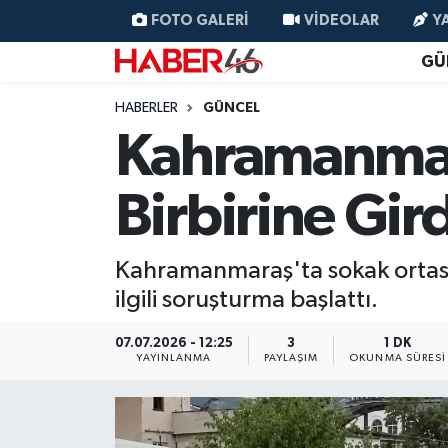
FOTO GALERI
VIDEOLAR
Y
GÜ
GÜNCEL
Nöbetçi Eczaneler
HABERLER
GÜNCEL
SİYASET
Hava Durumu
Kahramanmara
EKONOMİ
Kahramanmaraş Namaz Vakitleri
Birbirine Gir
SPOR
Trafik Durumu
Kahramanmaraş'ta sokak ortasınd
YAŞAM
Süper Lig Puan Durumu ve Fikstür
ilgili soruşturma başlattı.
TEKNOLOJİ
Tüm Manşetler
07.07.2026 - 12:25
3
1 DK
YAYINLANMA
PAYLAŞIM
OKUNMA SÜRESI
SAĞLIK
Son Dakika Haberleri
EĞİTİM
Haber Arşivi