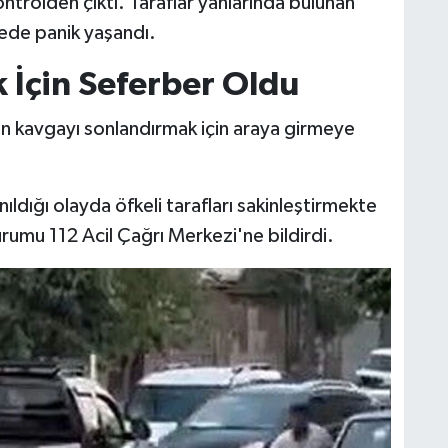
ntrolden çıktı. Taraflar yanlarında bulunan
lede panik yaşandı.
 İçin Seferber Oldu
 kavgayı sonlandırmak için araya girmeye
anıldığı olayda öfkeli tarafları sakinleştirmekte
urumu 112 Acil Çağrı Merkezi'ne bildirdi.