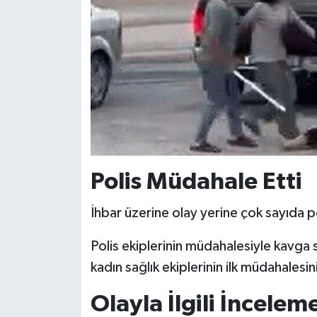
BİLİM TEKNOLOJİ
ASAYİŞ
SEÇİM 2015
ÇEVRE
BİLİM VE TEKNOLOJİ
Polis Müdahale Etti
YARIŞMALAR
İhbar üzerine olay yerine çok sayıda po
TANITIM
Polis ekiplerinin müdahalesiyle kavga 
HABERDE İNSAN
kadın sağlık ekiplerinin ilk müdahalesi
Olayla İlgili İnceleme