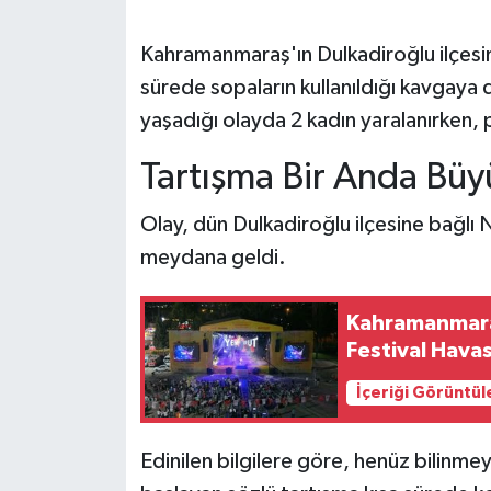
SEÇİM 2011
Kahramanmaraş'ın Dulkadiroğlu ilçesind
sürede sopaların kullanıldığı kavgaya 
ÜÇÜNCÜ SAYFA
yaşadığı olayda 2 kadın yaralanırken, 
BİLİMNET
Tartışma Bir Anda Bü
Yemek
Olay, dün Dulkadiroğlu ilçesine bağl
meydana geldi.
SİVİL TOPLUM
Kahramanmara
SEÇİM 2014
Festival Havas
KİM KİMDİR
İçeriği Görüntül
ÇEK GÖNDER
Edinilen bilgilere göre, henüz bilinme