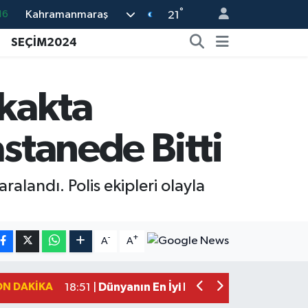
°
16
Kahramanmaraş
21
%0
SEÇİM2024
08
%0
kakta
12
astanede Bitti
70
alandı. Polis ekipleri olayla
Mersin'de Tatil Kabusu! Kahramanmar
19:49 |
Kahramanmaraş'ta Eksik Belgesi Ola
19:48 |
-
+
A
A
Onikişubat Belediyesi Gündüz Bakımevi
19:12 |
Kahramanmaraş'ta 29 Kilometrelik Gr
19:10 |
ON DAKIKA
Dünyanın En İyi Bisikletçileri Kahrama
18:51 |
Kahramanmaraş'ta Zehir Tacirlerine E
15:15 |