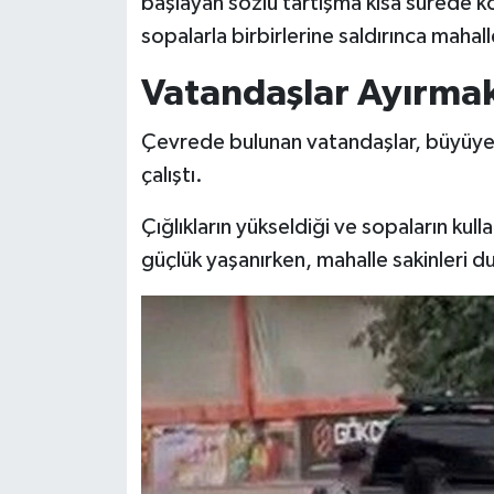
başlayan sözlü tartışma kısa sürede ko
KİTAP
sopalarla birbirlerine saldırınca mahal
HEDEF2020
Vatandaşlar Ayırmak
OTOMOBİL
Çevrede bulunan vatandaşlar, büyüyen
çalıştı.
MİZAH
Çığlıkların yükseldiği ve sopaların kull
TARİH
güçlük yaşanırken, mahalle sakinleri d
Genel
Politika
YEREL
BÖLGEDEN