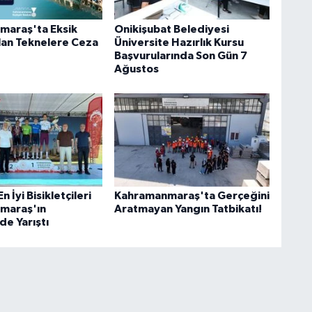
maraş'ta Eksik
Onikişubat Belediyesi
lan Teknelere Ceza
Üniversite Hazırlık Kursu
Başvurularında Son Gün 7
Ağustos
 İyi Bisikletçileri
Kahramanmaraş'ta Gerçeğini
maraş'ın
Aratmayan Yangın Tatbikatı!
de Yarıştı