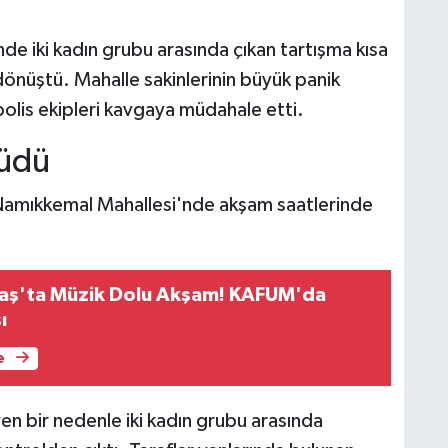
e iki kadın grubu arasında çıkan tartışma kısa
dönüştü. Mahalle sakinlerinin büyük panik
polis ekipleri kavgaya müdahale etti.
yüdü
ı Namıkkemal Mahallesi'nde akşam saatlerinde
ş'ta Müzik Dolu Akşam! KAFUM'da
ı
e
yen bir nedenle iki kadın grubu arasında