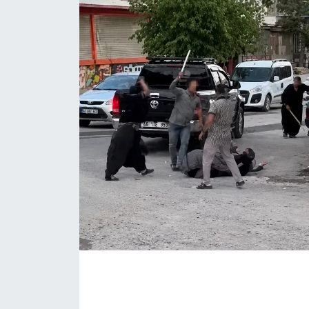
İLÇE HABERLERİ
KÜLTÜR-SANAT
KSÜ
DÜNYA
ROPORTAJ
MAGAZİN
KADIN-AİLE
YEREL YÖNETİM
MEDYA