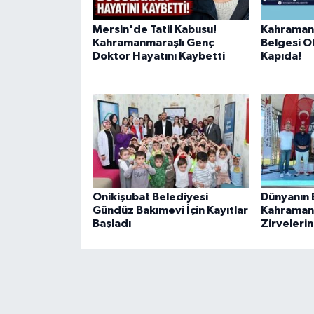
Mersin'de Tatil Kabusu!
Kahraman
Kahramanmaraşlı Genç
Belgesi O
Doktor Hayatını Kaybetti
Kapıda!
Onikişubat Belediyesi
Dünyanın En
Gündüz Bakımevi İçin Kayıtlar
Kahraman
Başladı
Zirvelerin