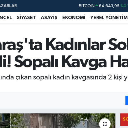
BITCOIN
64.643,95
%0.
AZARLAR
DOLAR
47,6704
NCEL
SİYASET
ASAYİŞ
EKONOMİ
YEREL YÖNETİM
EURO
55,0406
%-0.
STERLİN
64,2143
ş'ta Kadınlar So
GRAM ALTIN
6500.87
%0.
di! Sopalı Kavga H
BİST100
13.799
%
a çıkan sopalı kadın kavgasında 2 kişi yar
S