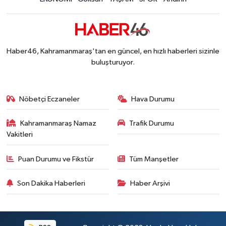
Kahramanmaraş'ta 45 Milyon TL'lik Yatırım Tam
13:55 |
KAFUM'da Rock Gecesi! Zakkum Kahramanmaraş
13:53 |
Kahramanmaraş-Göksun Yolunu Kullananlar Dik
13:27 |
Kahramanmaraş'ta Fabrika Alevlere Teslim Oldu!
11:45 |
Haber46, Kahramanmaraş'tan en güncel, en hızlı haberleri sizinle
Kahramanmaraş'ın Tarihi Mirası İçin Ankara'da Kr
22:09 |
buluşturuyor.
Kahramanmaraş'ta Gazneliler Caddesi Yeni Yüzü
21:56 |
Kahramanmaraş'ta Acı Son! Kayıp Yaşlı Adam Be
21:05 |
Nöbetçi Eczaneler
Hava Durumu
Kahramanmaraş Namaz
Trafik Durumu
Vakitleri
Puan Durumu ve Fikstür
Tüm Manşetler
Son Dakika Haberleri
Haber Arşivi