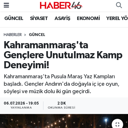
GÜNCEL
SİYASET
ASAYİŞ
EKONOMİ
YEREL Y
GÜNCEL
Nöbetçi Eczaneler
HABERLER
GÜNCEL
SİYASET
Hava Durumu
Kahramanmaraş'ta
EKONOMİ
Kahramanmaraş Namaz Vakitleri
Gençlere Unutulmaz Kamp
Deneyimi!
SPOR
Trafik Durumu
Kahramanmaraş'ta Pusula Maraş Yaz Kampları
YAŞAM
Süper Lig Puan Durumu ve Fikstür
başladı. Gençler Andırın'da doğayla iç içe oyun,
söyleşi ve müzik dolu iki gün geçirdi.
TEKNOLOJİ
Tüm Manşetler
06.07.2026 - 19:05
2 DK
YAYINLANMA
OKUNMA SÜRESI
SAĞLIK
Son Dakika Haberleri
EĞİTİM
Haber Arşivi