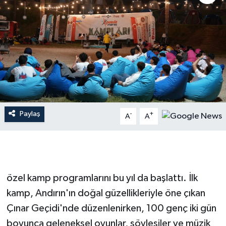
İLÇE HABERLERİ
KÜLTÜR-SANAT
KSÜ
DÜNYA
Paylaş
-
+
A
A
ROPORTAJ
MAGAZİN
KADIN-AİLE
özel kamp programlarını bu yıl da başlattı. İlk
kamp, Andırın'ın doğal güzellikleriyle öne çıkan
YEREL YÖNETİM
Çınar Geçidi'nde düzenlenirken, 100 genç iki gün
boyunca geleneksel oyunlar, söyleşiler ve müzik
MEDYA