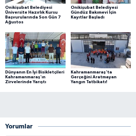
Onikişubat Belediyesi
Onikişubat Belediyesi
Üniversite Hazırlık Kursu
Gündüz Bakımevi İçin
Başvurularında Son Gün 7
Kayıtlar Başladı
Ağustos
Dünyanın En İyi Bisikletçileri
Kahramanmaraş'ta
Kahramanmaraş'ın
Gerçeğini Aratmayan
Zirvelerinde Yarıştı
Yangın Tatbikatı!
Yorumlar