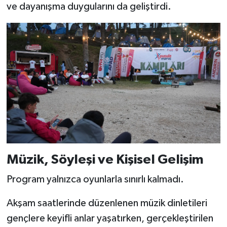
ve dayanışma duygularını da geliştirdi.
BİLİM TEKNOLOJİ
ASAYİŞ
SEÇİM 2015
ÇEVRE
BİLİM VE TEKNOLOJİ
YARIŞMALAR
Müzik, Söyleşi ve Kişisel Gelişim
TANITIM
Program yalnızca oyunlarla sınırlı kalmadı.
HABERDE İNSAN
Akşam saatlerinde düzenlenen müzik dinletileri
gençlere keyifli anlar yaşatırken, gerçekleştirilen