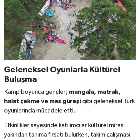
KİTAP
HEDEF2020
OTOMOBİL
MİZAH
TARİH
Geleneksel Oyunlarla Kültürel
Buluşma
Genel
Kamp boyunca gençler;
mangala, matrak,
Politika
halat çekme ve mas güreşi
gibi geleneksel Türk
oyunlarında mücadele etti.
YEREL
Etkinlikler sayesinde katılımcılar kültürel mirası
BÖLGEDEN
yakından tanıma fırsatı bulurken, takım çalışması