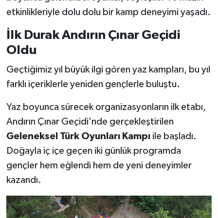
etkinlikleriyle dolu dolu bir kamp deneyimi yaşadı.
SEÇİM 2011
İlk Durak Andırın Çınar Geçidi
ÜÇÜNCÜ SAYFA
Oldu
Geçtiğimiz yıl büyük ilgi gören yaz kampları, bu yıl
BİLİMNET
farklı içeriklerle yeniden gençlerle buluştu.
Yemek
Yaz boyunca sürecek organizasyonların ilk etabı,
Andırın Çınar Geçidi'nde gerçekleştirilen
SİVİL TOPLUM
Geleneksel Türk Oyunları Kampı
ile başladı.
SEÇİM 2014
Doğayla iç içe geçen iki günlük programda
gençler hem eğlendi hem de yeni deneyimler
KİM KİMDİR
kazandı.
ÇEK GÖNDER